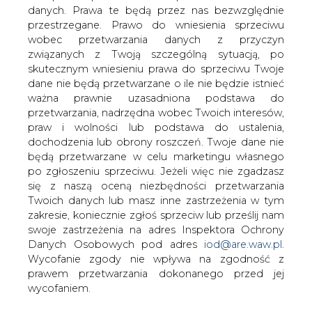
Spółka LNG Silesia zamierza
danych. Prawa te będą przez nas bezwzględnie
zainwestować w budowę instalacji
przestrzegane. Prawo do wniesienia sprzeciwu
wykorzystania metanu w kopalni
wobec przetwarzania danych z przyczyn
Krupiński. Już dostała kasę z BGK.
związanych z Twoją szczególną sytuacją, po
skutecznym wniesieniu prawa do sprzeciwu Twoje
Plany spółki LNG Silesia, w której po 50 proc. udziałów
dane nie będą przetwarzane o ile nie będzie istnieć
mają amerykański koncern Prometheus Energy (PE) i
ważna prawnie uzasadniona podstawa do
śląska firma Cetus Energetyka Gazowa (CEG), na razie
przetwarzania, nadrzędna wobec Twoich interesów,
owiane są tajemnicą. Gdyby nie fakt, że PE notowany jest
praw i wolności lub podstawa do ustalenia,
na giełdzie w Londynie i musi ujawniać istotnie
dochodzenia lub obrony roszczeń. Twoje dane nie
informacje, sprawa na tym etapie nie ujrzałaby światła
będą przetwarzane w celu marketingu własnego
dziennego. Powód? Puls Biznesu ustalił, że budowa
po zgłoszeniu sprzeciwu. Jeżeli więc nie zgadzasz
instalacji do wykorzystania metanu w kopalni Krupiński w
się z naszą oceną niezbędności przetwarzania
Suszcu koło Jastrzębia-Zdroju ma być nowatorskim
Twoich danych lub masz inne zastrzeżenia w tym
przedsięwzięciem w skali europejskiej. Niektórzy nawet
zakresie, koniecznie zgłoś sprzeciw lub prześlij nam
twierdzą, że w skali światowej.
swoje zastrzeżenia na adres Inspektora Ochrony
Danych Osobowych pod adres
iod@are.waw.pl
.
Wycofanie zgody nie wpływa na zgodność z
Nowe paliwo
prawem przetwarzania dokonanego przed jej
wycofaniem.
Spółka LNG, którą kieruje Bogdan Marcinkiewicz, na