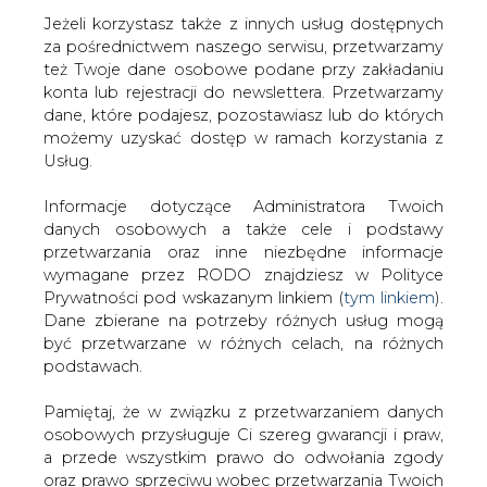
Jeżeli korzystasz także z innych usług dostępnych
za pośrednictwem naszego serwisu, przetwarzamy
też Twoje dane osobowe podane przy zakładaniu
konta lub rejestracji do newslettera. Przetwarzamy
Strona główna
/
RYNEK GAZU
/
Biznes może ujarzmić
dane, które podajesz, pozostawiasz lub do których
metan
możemy uzyskać dostęp w ramach korzystania z
Usług.
2007-06-18 00:00
drukuj
Informacje dotyczące Administratora Twoich
skomentuj
danych osobowych a także cele i podstawy
udostępnij
:
przetwarzania oraz inne niezbędne informacje
wymagane przez RODO znajdziesz w Polityce
Prywatności pod wskazanym linkiem (
tym linkiem
).
Dane zbierane na potrzeby różnych usług mogą
Biznes może ujarzmić metan
być przetwarzane w różnych celach, na różnych
podstawach.
Pamiętaj, że w związku z przetwarzaniem danych
osobowych przysługuje Ci szereg gwarancji i praw,
a przede wszystkim prawo do odwołania zgody
oraz prawo sprzeciwu wobec przetwarzania Twoich