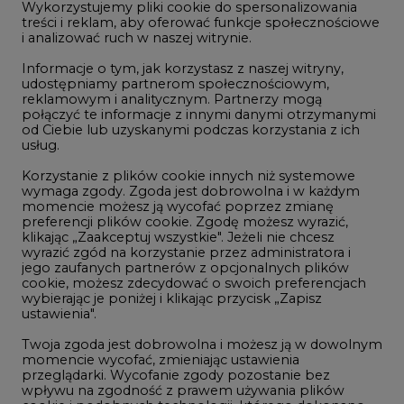
Wykorzystujemy pliki cookie do spersonalizowania
Studio CIRE
treści i reklam, aby oferować funkcje społecznościowe
i analizować ruch w naszej witrynie.
Rozmowy o energetyce
Informacje o tym, jak korzystasz z naszej witryny,
Gospodarka
udostępniamy partnerom społecznościowym,
reklamowym i analitycznym. Partnerzy mogą
Geopolityka
połączyć te informacje z innymi danymi otrzymanymi
LTE450
od Ciebie lub uzyskanymi podczas korzystania z ich
usług.
Korzystanie z plików cookie innych niż systemowe
Innowacje i AI
wymaga zgody. Zgoda jest dobrowolna i w każdym
momencie możesz ją wycofać poprzez zmianę
Telekomunikacja i IT
preferencji plików cookie. Zgodę możesz wyrazić,
klikając „Zaakceptuj wszystkie". Jeżeli nie chcesz
Handel emisjami CO2
wyrazić zgód na korzystanie przez administratora i
Wodór
jego zaufanych partnerów z opcjonalnych plików
cookie, możesz zdecydować o swoich preferencjach
Górnictwo
wybierając je poniżej i klikając przycisk „Zapisz
ustawienia".
Zmiany klimatyczne
Twoja zgoda jest dobrowolna i możesz ją w dowolnym
momencie wycofać, zmieniając ustawienia
przeglądarki. Wycofanie zgody pozostanie bez
Atom
wpływu na zgodność z prawem używania plików