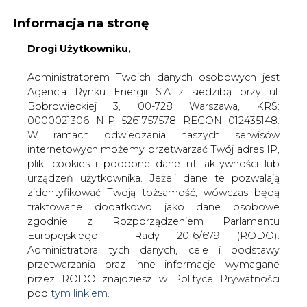
Informacja na stronę
Drogi Użytkowniku,
KONTAKT:
REDAKCJA@CIRE.PL
WYDAWCA PORTALU:
Administratorem Twoich danych osobowych jest
Agencja Rynku Energii S.A z siedzibą przy ul.
A
A
A
WIELKOŚĆ TEKSTU
WYSOKI KONTRAST
Bobrowieckiej 3, 00-728 Warszawa, KRS:
0000021306, NIP: 5261757578, REGON: 012435148.
ZALOGUJ SIĘ
W ramach odwiedzania naszych serwisów
internetowych możemy przetwarzać Twój adres IP,
pliki cookies i podobne dane nt. aktywności lub
urządzeń użytkownika. Jeżeli dane te pozwalają
zidentyfikować Twoją tożsamość, wówczas będą
traktowane dodatkowo jako dane osobowe
zgodnie z Rozporządzeniem Parlamentu
Europejskiego i Rady 2016/679 (RODO).
Administratora tych danych, cele i podstawy
przetwarzania oraz inne informacje wymagane
przez RODO znajdziesz w Polityce Prywatności
pod
tym linkiem.
WŁĄCZ CIRE.TV