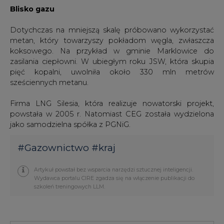
Blisko gazu
Dotychczas na mniejszą skalę próbowano wykorzystać
metan, który towarzyszy pokładom węgla, zwłaszcza
koksowego. Na przykład w gminie Marklowice do
zasilania ciepłowni. W ubiegłym roku JSW, która skupia
pięć kopalni, uwolniła około 330 mln metrów
sześciennych metanu.
Firma LNG Silesia, która realizuje nowatorski projekt,
powstała w 2005 r. Natomiast CEG została wydzielona
jako samodzielna spółka z PGNiG.
#
Gazownictwo
#
kraj
Artykuł powstał bez wsparcia narzędzi sztucznej inteligencji.
Wydawca portalu CIRE zgadza się na włączenie publikacji do
szkoleń treningowych LLM.