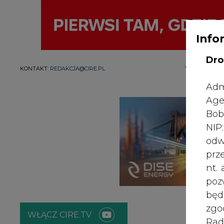
Info
Dro
WYDAWCA PO
KONTAKT:
REDAKCJA@CIRE.PL
Adm
Age
Bob
NI
odw
prz
nt.
poz
bę
zgo
WŁĄCZ CIRE.TV
Rad