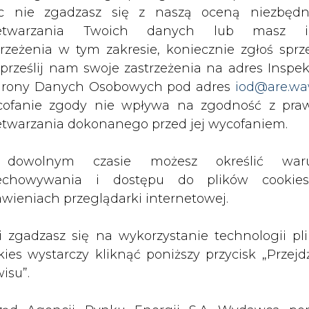
wcą surowców energetycznych: - Zaznaczam, że p
c nie zgadzasz się z naszą oceną niezbędn
 globalnych zmian w świecie Rosja nigdy nie zła
zetwarzania Twoich danych lub masz i
trzeżenia w tym zakresie, koniecznie zgłoś sprz
 prześlij nam swoje zastrzeżenia na adres Inspek
yscy uczestnicy konferencji powinni się zgodzić
rony Danych Osobowych pod adres
iod@are.wa
a realizować siłą, a dostępność źródeł energii
ofanie zgody nie wpływa na zgodność z pr
itycznego. (…) By nie rozumieć tego błędnie: od
etwarzania dokonanego przed jej wycofaniem.
eż państw produkujących i konsumenckich".
dowolnym czasie możesz określić waru
anowa polityka energetyczna w regionie musi
echowywania i dostępu do plików cooki
czną.
awieniach przeglądarki internetowej.
Artykuł powstał bez wsparcia narzędzi sztucznej
li zgadzasz się na wykorzystanie technologii pl
inteligencji. Wydawca portalu CIRE zgadza się na włącz
publikacji do szkoleń treningowych LLM.
kies wystarczy kliknąć poniższy przycisk „Przejd
isu”.