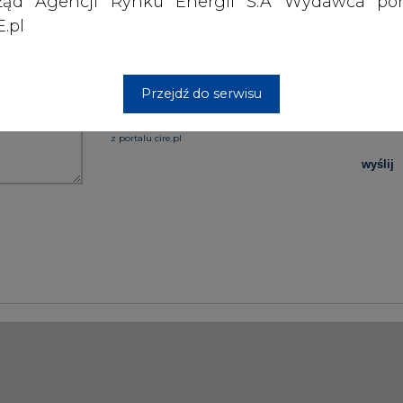
ząd Agencji Rynku Energii S.A Wydawca por
.pl
PODPIS
Przejdź do serwisu
Przesłanie komentarza oznacza akceptację zasad korzystania
z portalu cire.pl
wyślij