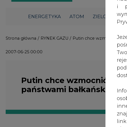
i p
wy
ENERGETYKA
ATOM
ZIELONA GO
Pry
Jeż
Strona główna
/
RYNEK GAZU
/
Putin chce wzmocnić wsp
poś
2007-06-25 00:00
Two
rej
pod
dos
Putin chce wzmocnić wsp
państwami bałkańskimi
Inf
oso
inn
zna
lin