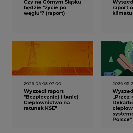
Czy na Górnym Śląsku
Wyszed
będzie "życie po
raport o
węglu"? (raport)
klimatu
2026-06-08 07:00
2026-05-2
Wyszedł raport
Wyszedł
"Bezpieczniej i taniej.
„Przez 
Ciepłownictwo na
Dekarbo
ratunek KSE"
ciepłow
system
Polsce”