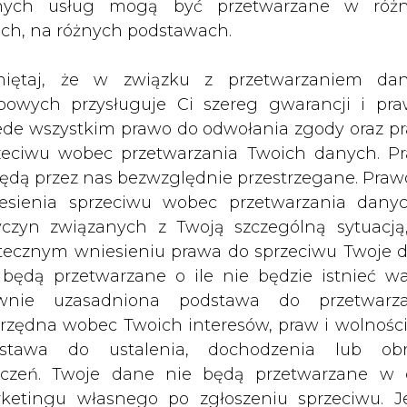
nych usług mogą być przetwarzane w róż
ry uczestniczył w szczycie
ach, na różnych podstawach.
 odbywającym się w stolicy Chorwacj
dla budowy nowych tras tranzytowych
iętaj, że w związku z przetwarzaniem da
kany - napisał portal pb.pl.
bowych przysługuje Ci szereg gwarancji i pra
ede wszystkim prawo do odwołania zgody oraz p
cją na plany Unii Europejskiej, które przewi
zeciwu wobec przetwarzania Twoich danych. P
raz wykorzystanie jej do transportu gazu ziemne
będą przez nas bezwzględnie przestrzegane. Praw
esienia sprzeciwu wobec przetwarzania dany
yczyn związanych z Twoją szczególną sytuacją
y jest zapewnienie dostępności i zagwarantow
tecznym wniesieniu prawa do sprzeciwu Twoje 
 Działając tak bierzemy pod uwagę pragnienie pa
 będą przetwarzane o ile nie będzie istnieć w
acji europejskiej i jesteśmy gotowi budować n
wnie uzasadniona podstawa do przetwarza
wiedział Władimir Putin.
rzędna wobec Twoich interesów, praw i wolności
stawa do ustalenia, dochodzenia lub ob
ki chcą także budować podziemne zbiorniki gaz
zczeń. Twoje dane nie będą przetwarzane w 
ejszych elektrowni i sieci elektroenergetyczn
ketingu własnego po zgłoszeniu sprzeciwu. Je