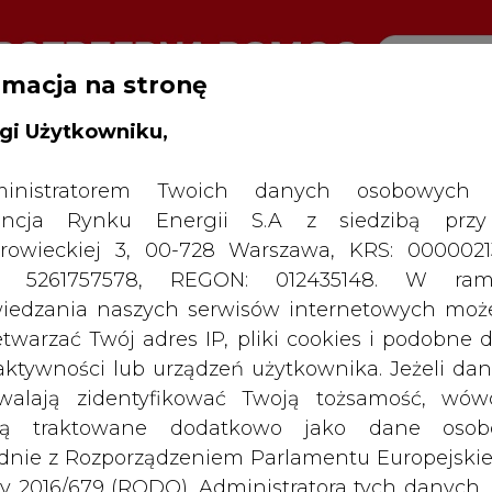
rmacja na stronę
gi Użytkowniku,
RTALU:
WIELKO
WYSOKI KONTRAST
inistratorem Twoich danych osobowych 
ncja Rynku Energii S.A z siedzibą przy
rowieckiej 3, 00-728 Warszawa, KRS: 0000021
P: 5261757578, REGON: 012435148. W ram
iedzania naszych serwisów internetowych mo
etwarzać Twój adres IP, pliki cookies i podobne 
 aktywności lub urządzeń użytkownika. Jeżeli dan
walają zidentyfikować Twoją tożsamość, wów
dą traktowane dodatkowo jako dane osob
dnie z Rozporządzeniem Parlamentu Europejskie
y 2016/679 (RODO). Administratora tych danych, 