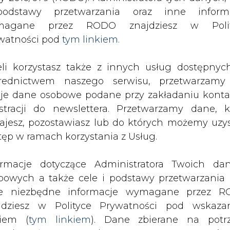
odstawy przetwarzania oraz inne inform
magane przez RODO znajdziesz w Polit
SPODARKA
ZMIANY KADROWE NA RYNKU
CIEP
watności pod
tym linkiem.
eli korzystasz także z innych usług dostępnyc
ółpracę energetyczną z państwami bałkańskimi
rednictwem naszego serwisu, przetwarzamy
drukuj
skomentuj
udostępnij
:
je dane osobowe podane przy zakładaniu konta
estracji do newslettera. Przetwarzamy dane, k
ajesz, pozostawiasz lub do których możemy uzy
tęp w ramach korzystania z Usług.
ółpracę energetyczną z
ormacje dotyczące Administratora Twoich da
bowych a także cele i podstawy przetwarzania 
e niezbędne informacje wymagane przez 
jdziesz w Polityce Prywatności pod wskaz
kiem (
tym linkiem
). Dane zbierane na potr