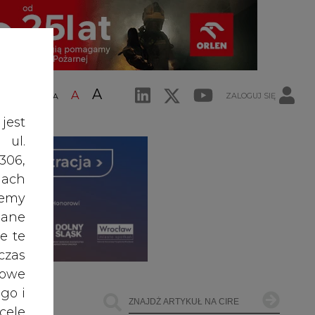
A
A
ZALOGUJ SIĘ
ŚĆ TEKSTU
A
jest
 ul.
306,
ach
żemy
dane
e te
czas
owe
go i
cele