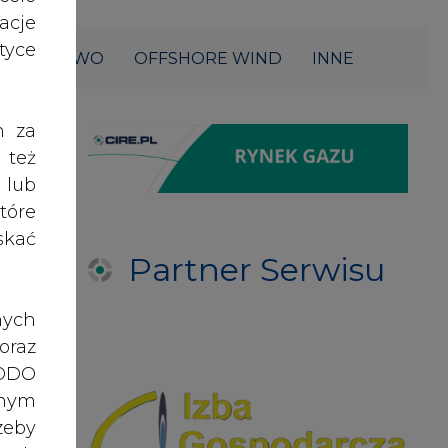
acje
yce
ŁOWNICTWO
OFFSHORE WIND
INNE
h za
 też
 lub
tóre
skać
Partner Serwisu
nych
oraz
RODO
anym
zeby