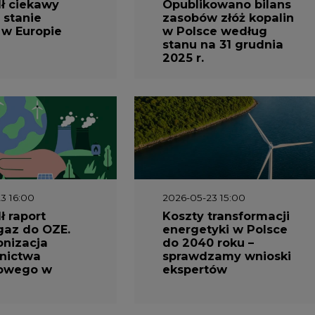
ł ciekawy
Opublikowano bilans
 stanie
zasobów złóż kopalin
 w Europie
w Polsce według
stanu na 31 grudnia
2025 r.
3 16:00
2026-05-23 15:00
 raport
Koszty transformacji
gaz do OZE.
energetyki w Polsce
nizacja
do 2040 roku –
nictwa
sprawdzamy wnioski
owego w
ekspertów