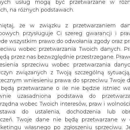
wy, albo nie ma być mowy o zakazie reeksportu, j
nych usług mogą być przetwarzane w róż
Głogowski , prezes PGNiG.
ach, na różnych podstawach.
Artykuł powstał bez wsparcia narzędzi sztucznej
iętaj, że w związku z przetwarzaniem da
inteligencji. Wydawca portalu CIRE zgadza się na włącz
publikacji do szkoleń treningowych LLM.
bowych przysługuje Ci szereg gwarancji i pra
ede wszystkim prawo do odwołania zgody oraz p
zeciwu wobec przetwarzania Twoich danych. P
będą przez nas bezwzględnie przestrzegane. Praw
esienia sprzeciwu wobec przetwarzania dany
yczyn związanych z Twoją szczególną sytuacją
PODPIS
tecznym wniesieniu prawa do sprzeciwu Twoje 
 będą przetwarzane o ile nie będzie istnieć w
wnie uzasadniona podstawa do przetwarza
Przesłanie komentarza oznacza akceptację zasad korzystania
z portalu cire.pl
rzędna wobec Twoich interesów, praw i wolności
wyślij
stawa do ustalenia, dochodzenia lub ob
zczeń. Twoje dane nie będą przetwarzane w 
ketingu własnego po zgłoszeniu sprzeciwu. Je