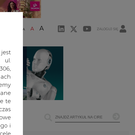
A
A
ZALOGUJ SIĘ
ŚĆ TEKSTU
A
jest
 ul.
306,
ach
żemy
dane
e te
czas
owe
go i
ŁOWNICTWO
OFFSHORE WIND
INNE
cele