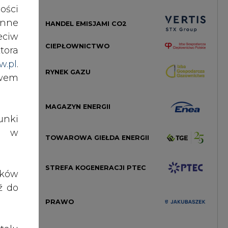
HANDEL EMISJAMI CO2
ości
nne
CIEPŁOWNICTWO
eciw
tora
RYNEK GAZU
w.pl
.
awem
MAGAZYN ENERGII
nki
TOWAROWA GIEŁDA ENERGII
es w
STREFA KOGENERACJI PTEC
ików
PRAWO
ź do