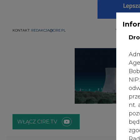
WYDAWCA PO
KONTAKT:
REDAKCJA@CIRE.PL
Info
Dro
Adm
Age
Bob
NI
odw
prz
nt.
WŁĄCZ CIRE.TV
poz
bę
zgo
ENERGETYKA
ATOM
ZIELONA GO
Rad