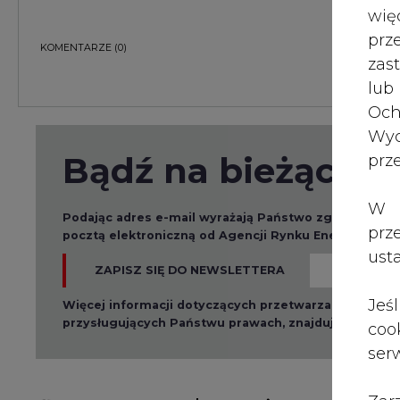
wię
KOMENTARZE
(0)
pr
zas
lub
Och
Bądź na bieżąco
Wyc
prz
Podając adres e-mail wyrażają Państwo zgodę na ot
pocztą elektroniczną od Agencji Rynku Energii S.A z
W 
prz
ZAPISZ SIĘ DO NEWSLETTERA
ust
Więcej informacji dotyczących przetwarzania przez
przysługujących Państwu prawach, znajduje się w
po
Jeś
coo
serw
Raporty branżowe