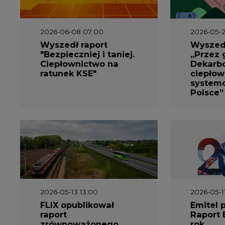
2026-06-08 07:00
2026-05-2
Wyszedł raport
Wyszedł
"Bezpieczniej i taniej.
„Przez 
Ciepłownictwo na
Dekarbo
ratunek KSE"
ciepłow
system
Polsce”
2026-05-13 13:00
2026-05-1
FLIX opublikował
Emitel 
raport
Raport 
zrównoważonego
rok
rozwoju 2025