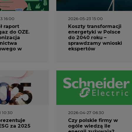
3 16:00
2026-05-23 15:00
 raport
Koszty transformacji
gaz do OZE.
energetyki w Polsce
nizacja
do 2040 roku –
nictwa
sprawdzamy wnioski
owego w
ekspertów
1 10:30
2026-04-27 06:30
prezentuje
Czy polskie firmy w
ESG za 2025
ogóle wiedzą ile
energii zużywają?
Raport Schneider