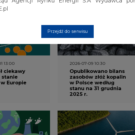
ząd Agencji Rynku Energii S.A Wydawca por
.pl
Przejdź do serwisu
1 13:00
2026-07-09 10:30
ł ciekawy
Opublikowano bilans
 stanie
zasobów złóż kopalin
 w Europie
w Polsce według
stanu na 31 grudnia
2025 r.