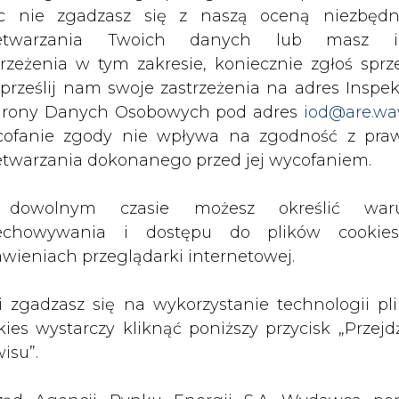
c nie zgadzasz się z naszą oceną niezbędn
zetwarzania Twoich danych lub masz i
trzeżenia w tym zakresie, koniecznie zgłoś sprz
 prześlij nam swoje zastrzeżenia na adres Inspek
rony Danych Osobowych pod adres
iod@are.wa
ofanie zgody nie wpływa na zgodność z pr
etwarzania dokonanego przed jej wycofaniem.
rzymywanie treści marketingowych w postaci newslettera
 siedzibą w Warszawie.
dowolnym czasie możesz określić waru
echowywania i dostępu do plików cooki
awieniach przeglądarki internetowej.
 nas Państwa danych osobowych, w tym informacje o
lityce prywatności.
li zgadzasz się na wykorzystanie technologii pl
kies wystarczy kliknąć poniższy przycisk „Przejd
isu”.
wszystkie artykuły