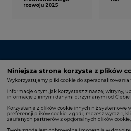
Niniejsza strona korzysta z plików c
Wykorzystujemy pliki cookie do spersonalizowania t
Informacje o tym, jak korzystasz z naszej witryny
informacje z innymi danymi otrzymanymi od Ciebie 
CIRE - kim jesteśmy
Rok 2025 na CIRE
Reklamuj się na CIRE
Rok 2024 na CIRE
Korzystanie z plików cookie innych niż systemow
preferencji plików cookie. Zgodę możesz wyrazić, kli
Patronat medialny CIRE
Rok 2023 na CIRE
zaufanych partnerów z opcjonalnych plików cookie, 
ARE - wydawca portalu CIRE
Rok 2022 na CIRE
Twoja zgoda jest dobrowolna i możesz ją w dowoln