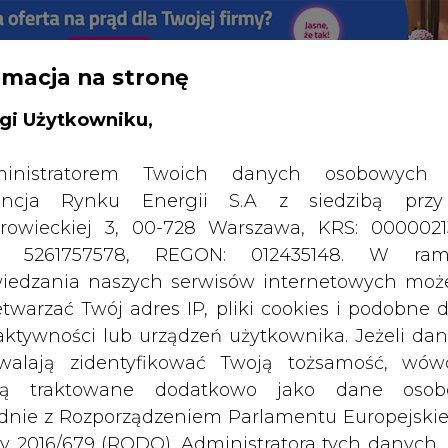
RTALU:
WIELKO
WYSOKI KONTRAST
rmacja na stronę
gi Użytkowniku,
inistratorem Twoich danych osobowych 
ncja Rynku Energii S.A z siedzibą przy
rowieckiej 3, 00-728 Warszawa, KRS: 0000021
P: 5261757578, REGON: 012435148. W ram
iedzania naszych serwisów internetowych mo
etwarzać Twój adres IP, pliki cookies i podobne 
 aktywności lub urządzeń użytkownika. Jeżeli dan
walają zidentyfikować Twoją tożsamość, wów
dą traktowane dodatkowo jako dane osob
dnie z Rozporządzeniem Parlamentu Europejskie
SPODARKA
ZMIANY KADROWE NA RYNKU
CIEP
y 2016/679 (RODO). Administratora tych danych, 