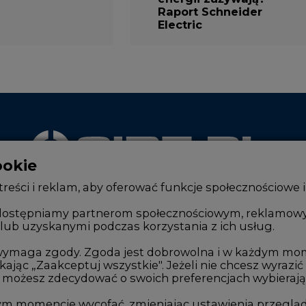
Electric
ookie
WYDAWCA PORTALU
reści i reklam, aby oferować funkcje społecznościowe i
, udostępniamy partnerom społecznościowym, reklamow
lub uzyskanymi podczas korzystania z ich usług.
Zmiany kadrowe na rynku
Innowacje 
Studio CIRE
Telekomuni
e wymaga zgody. Zgoda jest dobrowolna i w każdym mo
kając „Zaakceptuj wszystkie". Jeżeli nie chcesz wyrazić
Rozmowy o energetyce
Handel em
możesz zdecydować o swoich preferencjach wybierając je
Gospodarka
Wodór
ym momencie wycofać, zmieniając ustawienia przegląd