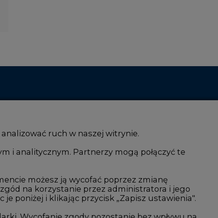
 analizować ruch w naszej witrynie.
ym i analitycznym. Partnerzy mogą połączyć te
i AI
Atom
kacja i IT
Fotowoltaika
mencie możesz ją wycofać poprzez zmianę
 zgód na korzystanie przez administratora i jego
isjami CO2
Offshore wind
 poniżej i klikając przycisk „Zapisz ustawienia".
Magazyny energii
arki. Wycofanie zgody pozostanie bez wpływu na