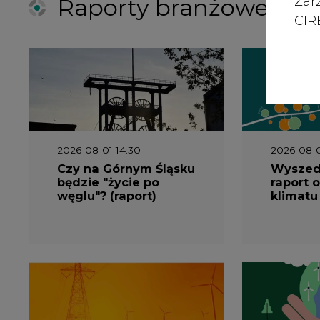
Zar
CIRE
2026-08-01 14:30
2026-08-0
Czy na Górnym Śląsku
Wyszed
będzie "życie po
raport o
węglu"? (raport)
klimatu