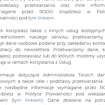
odstawy przetwarzania oraz inne inform
magane przez RODO znajdziesz w Polit
u II
watności pod
tym linkiem.
drukuj
skomentuj
udostępnij
:
eli korzystasz także z innych usług dostępnyc
rednictwem naszego serwisu, przetwarzamy
je dane osobowe podane przy zakładaniu konta
u II
estracji do newslettera. Przetwarzamy dane, k
ajesz, pozostawiasz lub do których możemy uzy
tęp w ramach korzystania z Usług.
ormacje dotyczące Administratora Twoich da
bowych a także cele i podstawy przetwarzania 
ictwo marzy o II nitce Jamału.
e niezbędne informacje wymagane przez 
jdziesz w Polityce Prywatności pod wskaz
yjska rozmawia nie z nami, ale z Niemcami. N
kiem (
tym linkiem
). Dane zbierane na potr