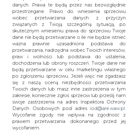
danych. Prawa te będą przez nas bezwzględnie
Austriacki koncern naftowo-gazowy
przestrzegane. Prawo do wniesienia sprzeciwu
OMV zaprzecza doniesieniom
wobec przetwarzania danych z przyczyn
prasowym, jakoby miał w piątek złożyć
związanych z Twoją szczególną sytuacją, po
formalną ofertę przejęcia węgierskiego
skutecznym wniesieniu prawa do sprzeciwu Twoje
koncernu MOL &#8211; poinformowała
dane nie będą przetwarzane o ile nie będzie istnieć
TV Biznes powołując się na wypowiedź
ważna prawnie uzasadniona podstawa do
rzeczniczki OMV Bettiny Gneisz-Al-Ani.
przetwarzania, nadrzędna wobec Twoich interesów,
praw i wolności lub podstawa do ustalenia,
"Jest absolutnie pewne, że nie złożymy dziś oferty na
dochodzenia lub obrony roszczeń. Twoje dane nie
MOL, można to wykluczyć" – powiedziała Gnejsz-Al-Ani
będą przetwarzane w celu marketingu własnego
cytowana przez państwową agencję MTI. "Jesteśmy
po zgłoszeniu sprzeciwu. Jeżeli więc nie zgadzasz
jednak wciąż otwarci na rozmowy z MOL-em".
się z naszą oceną niezbędności przetwarzania
Twoich danych lub masz inne zastrzeżenia w tym
Węgierski dziennik Nepszabadsag napisał w piątek
zakresie, koniecznie zgłoś sprzeciw lub prześlij nam
cytując anonimowe źródła, że OMV ogłosi wezwanie na
swoje zastrzeżenia na adres Inspektora Ochrony
akcje MOL w piątek po cenie "wyższej niż obecna cena
Danych Osobowych pod adres
iod@are.waw.pl
.
rynkowa".
Wycofanie zgody nie wpływa na zgodność z
OMV obecnie posiada 18,6% akcji MOL po
prawem przetwarzania dokonanego przed jej
podwyższeniu udziału z 10% w czerwcu.
wycofaniem.