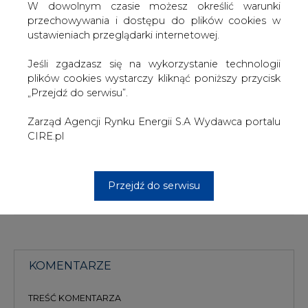
Ruch ten i późniejsze propozycje współpracy kierowane
W dowolnym czasie możesz określić warunki
do MOL określone zostały przez MOL i węgierski rząd
przechowywania i dostępu do plików cookies w
jako próba wrogiego przejęcia kontroli nad MOL.
ustawieniach przeglądarki internetowej.
Działania OMV skłoniły MOL do prowadzenia dużego
Jeśli zgadzasz się na wykorzystanie technologii
programu skupu akcji własnych. Rząd rozpoczął też
plików cookies wystarczy kliknąć poniższy przycisk
dyskusje nad nowymi regulacjami, które uniemożliwiłyby
„Przejdź do serwisu”.
firmom spoza Węgier przejęcie strategicznie ważnych
firm.
Zarząd Agencji Rynku Energii S.A Wydawca portalu
CIRE.pl
#
Gazownictwo
#
świat
Artykuł powstał bez wsparcia narzędzi sztucznej inteligencji.
Przejdź do serwisu
Wydawca portalu CIRE zgadza się na włączenie publikacji do
szkoleń treningowych LLM.
KOMENTARZE
TREŚĆ KOMENTARZA