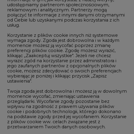
Gospodarka
udostępniamy partnerom społecznościowym,
reklamowym i analitycznym. Partnerzy mogą
Geopolityka
połączyć te informacje z innymi danymi otrzymanymi
LTE450
od Ciebie lub uzyskanymi podczas korzystania z ich
usług.
Korzystanie z plików cookie innych niż systemowe
Innowacje i AI
wymaga zgody. Zgoda jest dobrowolna i w każdym
momencie możesz ją wycofać poprzez zmianę
Telekomunikacja i IT
preferencji plików cookie. Zgodę możesz wyrazić,
klikając „Zaakceptuj wszystkie". Jeżeli nie chcesz
Handel emisjami CO2
wyrazić zgód na korzystanie przez administratora i
Wodór
jego zaufanych partnerów z opcjonalnych plików
cookie, możesz zdecydować o swoich preferencjach
Górnictwo
wybierając je poniżej i klikając przycisk „Zapisz
ustawienia".
Zmiany klimatyczne
Twoja zgoda jest dobrowolna i możesz ją w dowolnym
momencie wycofać, zmieniając ustawienia
przeglądarki. Wycofanie zgody pozostanie bez
Atom
wpływu na zgodność z prawem używania plików
Fotowoltaika
cookie i podobnych technologii, którego dokonano
na podstawie zgody przed jej wycofaniem. Korzystanie
Offshore wind
z plików cookie ww. celach związane jest z
przetwarzaniem Twoich danych osobowych.
Magazyny energii