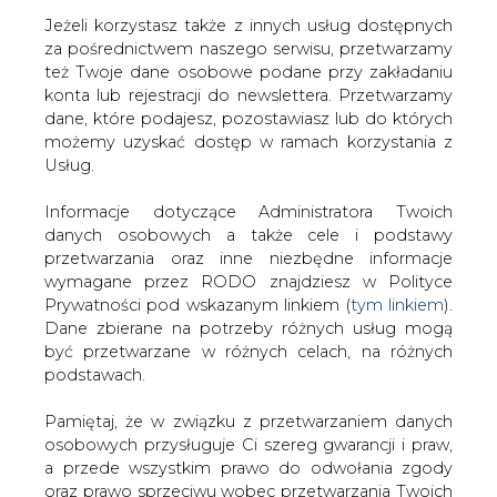
Jeżeli korzystasz także z innych usług dostępnych
za pośrednictwem naszego serwisu, przetwarzamy
też Twoje dane osobowe podane przy zakładaniu
konta lub rejestracji do newslettera. Przetwarzamy
Strona główna
/
RYNEK GAZU
/
OMV dementuje
dane, które podajesz, pozostawiasz lub do których
doniesienia o planach złożenia wezwania na MOL
możemy uzyskać dostęp w ramach korzystania z
Usług.
2007-07-27 00:00
drukuj
Informacje dotyczące Administratora Twoich
skomentuj
danych osobowych a także cele i podstawy
udostępnij
:
przetwarzania oraz inne niezbędne informacje
wymagane przez RODO znajdziesz w Polityce
Prywatności pod wskazanym linkiem (
tym linkiem
).
Dane zbierane na potrzeby różnych usług mogą
OMV dementuje doniesienia o
być przetwarzane w różnych celach, na różnych
planach złożenia wezwania na MOL
podstawach.
Pamiętaj, że w związku z przetwarzaniem danych
osobowych przysługuje Ci szereg gwarancji i praw,
a przede wszystkim prawo do odwołania zgody
oraz prawo sprzeciwu wobec przetwarzania Twoich