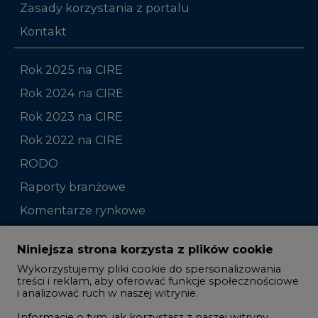
Zasady korzystania z portalu
Kontakt
Rok 2025 na CIRE
Rok 2024 na CIRE
Rok 2023 na CIRE
Rok 2022 na CIRE
RODO
Raporty branżowe
Komentarze rynkowe
Zmiany kadrowe na rynku
Niniejsza strona korzysta z plików cookie
Wykorzystujemy pliki cookie do spersonalizowania
Studio CIRE
treści i reklam, aby oferować funkcje społecznościowe
i analizować ruch w naszej witrynie.
Rozmowy o energetyce
Informacje o tym, jak korzystasz z naszej witryny,