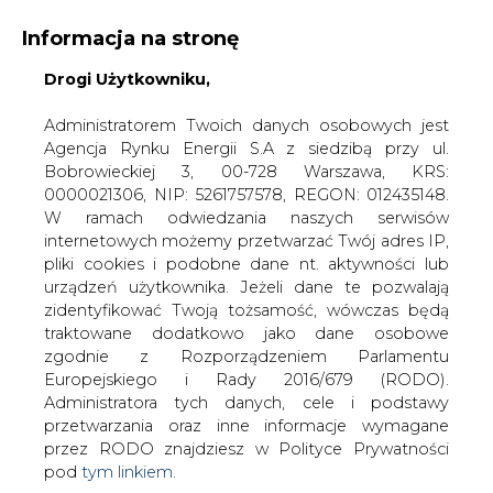
Informacja na stronę
Drogi Użytkowniku,
KONTAKT:
REDAKCJA@CIRE.PL
WYDAWCA PORTALU:
Administratorem Twoich danych osobowych jest
Agencja Rynku Energii S.A z siedzibą przy ul.
A
A
A
WIELKOŚĆ TEKSTU
WYSOKI KONTRAST
Bobrowieckiej 3, 00-728 Warszawa, KRS:
0000021306, NIP: 5261757578, REGON: 012435148.
ZALOGUJ SIĘ
W ramach odwiedzania naszych serwisów
internetowych możemy przetwarzać Twój adres IP,
pliki cookies i podobne dane nt. aktywności lub
urządzeń użytkownika. Jeżeli dane te pozwalają
zidentyfikować Twoją tożsamość, wówczas będą
traktowane dodatkowo jako dane osobowe
zgodnie z Rozporządzeniem Parlamentu
Europejskiego i Rady 2016/679 (RODO).
Administratora tych danych, cele i podstawy
przetwarzania oraz inne informacje wymagane
przez RODO znajdziesz w Polityce Prywatności
pod
tym linkiem.
WŁĄCZ CIRE.TV