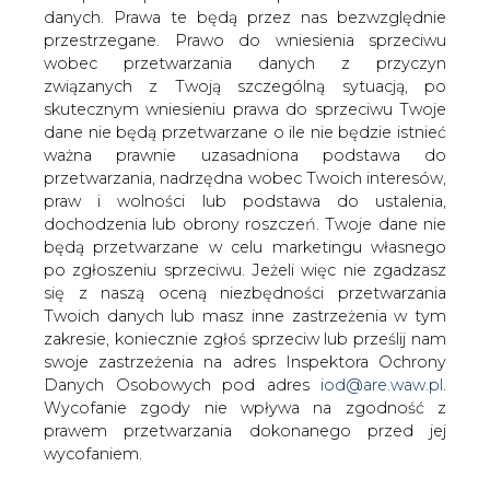
Spółka K&K, zależna od CP Energia,
danych. Prawa te będą przez nas bezwzględnie
podpisała z BIO - AGRO, jako kupującym
przestrzegane. Prawo do wniesienia sprzeciwu
umowę sprzedaży gazu o szacunkowej
wobec przetwarzania danych z przyczyn
wartości 8,7 mln zł netto, wynika ze
związanych z Twoją szczególną sytuacją, po
środowego komunikatu CP Energii.
skutecznym wniesieniu prawa do sprzeciwu Twoje
dane nie będą przetwarzane o ile nie będzie istnieć
"Umowa została zawarta na czas określony do dnia
ważna prawnie uzasadniona podstawa do
01.04.2013 r., a termin rozpoczęcia sprzedaży paliwa
przetwarzania, nadrzędna wobec Twoich interesów,
gazowego wstępnie określony jest na dzień 1 kwietnia
praw i wolności lub podstawa do ustalenia,
2008 r."- czytamy w komunikacie. Spółka podała, że
dochodzenia lub obrony roszczeń. Twoje dane nie
szacunkowa wartość umowy w okresie jej obowiązywania
będą przetwarzane w celu marketingu własnego
wynosi 8.700.000 zł netto.
po zgłoszeniu sprzeciwu. Jeżeli więc nie zgadzasz
się z naszą oceną niezbędności przetwarzania
"Naliczanie należności za paliwo gazowe odbywa się w
Twoich danych lub masz inne zastrzeżenia w tym
okresach miesięcznych na podstawie sporządzonych
zakresie, koniecznie zgłoś sprzeciw lub prześlij nam
odczytów" - czytamy dalej.
swoje zastrzeżenia na adres Inspektora Ochrony
Danych Osobowych pod adres
iod@are.waw.pl
.
Według CP Energii, dzięki podpisaniu umowy w
Wycofanie zgody nie wpływa na zgodność z
znaczący sposób zwiększy się wolumen sprzedaży gazu
prawem przetwarzania dokonanego przed jej
ziemnego z jednej ze stacji regazyfikacji LNG
wycofaniem.
eksploatowanych przez spółkę K&K, a umowa zapewni