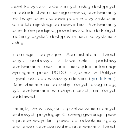
Jeżeli korzystasz także z innych usług dostępnych
za pośrednictwem naszego serwisu, przetwarzamy
też Twoje dane osobowe podane przy zakładaniu
konta lub rejestracji do newslettera. Przetwarzamy
Strona główna
/
RYNEK GAZU
/
Umowa spółki zależnej
dane, które podajesz, pozostawiasz lub do których
CP Energii
możemy uzyskać dostęp w ramach korzystania z
Usług.
2008-03-05 00:00
drukuj
Informacje dotyczące Administratora Twoich
skomentuj
danych osobowych a także cele i podstawy
udostępnij
:
przetwarzania oraz inne niezbędne informacje
wymagane przez RODO znajdziesz w Polityce
Prywatności pod wskazanym linkiem (
tym linkiem
).
Dane zbierane na potrzeby różnych usług mogą
Umowa spółki zależnej CP Energii
być przetwarzane w różnych celach, na różnych
podstawach.
Pamiętaj, że w związku z przetwarzaniem danych
osobowych przysługuje Ci szereg gwarancji i praw,
a przede wszystkim prawo do odwołania zgody
oraz prawo sprzeciwu wobec przetwarzania Twoich