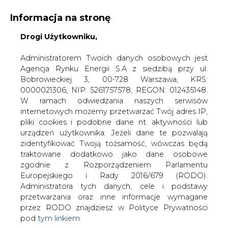
Informacja na stronę
Drogi Użytkowniku,
KONTAKT:
REDAKCJA@CIRE.PL
WYDAWCA PORTALU:
Administratorem Twoich danych osobowych jest
Agencja Rynku Energii S.A z siedzibą przy ul.
A
A
A
WIELKOŚĆ TEKSTU
WYSOKI KONTRAST
Bobrowieckiej 3, 00-728 Warszawa, KRS:
0000021306, NIP: 5261757578, REGON: 012435148.
ZALOGUJ SIĘ
W ramach odwiedzania naszych serwisów
internetowych możemy przetwarzać Twój adres IP,
pliki cookies i podobne dane nt. aktywności lub
urządzeń użytkownika. Jeżeli dane te pozwalają
zidentyfikować Twoją tożsamość, wówczas będą
traktowane dodatkowo jako dane osobowe
zgodnie z Rozporządzeniem Parlamentu
Europejskiego i Rady 2016/679 (RODO).
Administratora tych danych, cele i podstawy
przetwarzania oraz inne informacje wymagane
przez RODO znajdziesz w Polityce Prywatności
pod
tym linkiem.
WŁĄCZ CIRE.TV