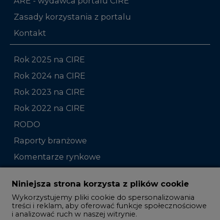
ARE - wydawca portalu CIRE
Zasady korzystania z portalu
Kontakt
Rok 2025 na CIRE
Rok 2024 na CIRE
Rok 2023 na CIRE
Rok 2022 na CIRE
RODO
Raporty branżowe
Komentarze rynkowe
Zmiany kadrowe na rynku
Niniejsza strona korzysta z plików cookie
Wykorzystujemy pliki cookie do spersonalizowania
Studio CIRE
treści i reklam, aby oferować funkcje społecznościowe
i analizować ruch w naszej witrynie.
Rozmowy o energetyce