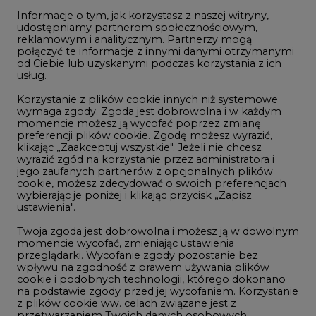
Informacje o tym, jak korzystasz z naszej witryny,
Gospodarka
udostępniamy partnerom społecznościowym,
reklamowym i analitycznym. Partnerzy mogą
Geopolityka
połączyć te informacje z innymi danymi otrzymanymi
LTE450
od Ciebie lub uzyskanymi podczas korzystania z ich
usług.
Korzystanie z plików cookie innych niż systemowe
Innowacje i AI
wymaga zgody. Zgoda jest dobrowolna i w każdym
momencie możesz ją wycofać poprzez zmianę
Telekomunikacja i IT
preferencji plików cookie. Zgodę możesz wyrazić,
klikając „Zaakceptuj wszystkie". Jeżeli nie chcesz
Handel emisjami CO2
wyrazić zgód na korzystanie przez administratora i
Wodór
jego zaufanych partnerów z opcjonalnych plików
cookie, możesz zdecydować o swoich preferencjach
Górnictwo
wybierając je poniżej i klikając przycisk „Zapisz
ustawienia".
Zmiany klimatyczne
Twoja zgoda jest dobrowolna i możesz ją w dowolnym
momencie wycofać, zmieniając ustawienia
przeglądarki. Wycofanie zgody pozostanie bez
Atom
wpływu na zgodność z prawem używania plików
Fotowoltaika
cookie i podobnych technologii, którego dokonano
na podstawie zgody przed jej wycofaniem. Korzystanie
Offshore wind
z plików cookie ww. celach związane jest z
przetwarzaniem Twoich danych osobowych.