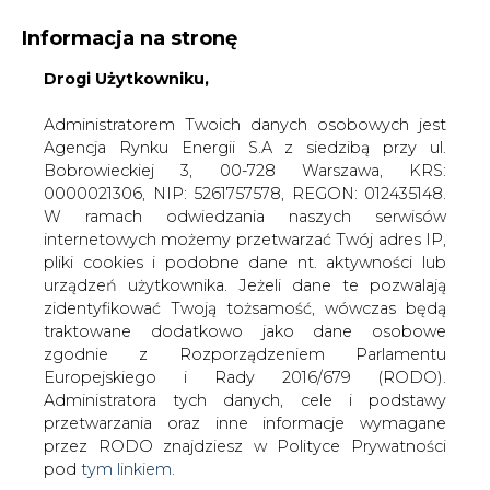
Informacja na stronę
Drogi Użytkowniku,
KONTAKT:
REDAKCJA@CIRE.PL
WYDAWCA PORTALU:
Administratorem Twoich danych osobowych jest
Agencja Rynku Energii S.A z siedzibą przy ul.
A
A
A
WIELKOŚĆ TEKSTU
WYSOKI KONTRAST
Bobrowieckiej 3, 00-728 Warszawa, KRS:
0000021306, NIP: 5261757578, REGON: 012435148.
ZALOGUJ SIĘ
W ramach odwiedzania naszych serwisów
internetowych możemy przetwarzać Twój adres IP,
pliki cookies i podobne dane nt. aktywności lub
urządzeń użytkownika. Jeżeli dane te pozwalają
zidentyfikować Twoją tożsamość, wówczas będą
traktowane dodatkowo jako dane osobowe
zgodnie z Rozporządzeniem Parlamentu
Europejskiego i Rady 2016/679 (RODO).
Administratora tych danych, cele i podstawy
przetwarzania oraz inne informacje wymagane
przez RODO znajdziesz w Polityce Prywatności
pod
tym linkiem.
WŁĄCZ CIRE.TV