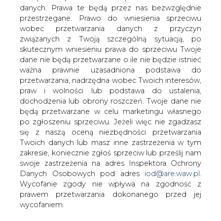
danych. Prawa te będą przez nas bezwzględnie
Jak poinformował Portal Spraw
przestrzegane. Prawo do wniesienia sprzeciwu
Zagranicznych, minister ds. ropy
wobec przetwarzania danych z przyczyn
naftowej Arabii Saudyjskiej Ali al-Naimi
związanych z Twoją szczególną sytuacją, po
zapowiedział, że jego państwo
skutecznym wniesieniu prawa do sprzeciwu Twoje
zainwestuje ok. 100 miliardów USD w
dane nie będą przetwarzane o ile nie będzie istnieć
unowocześnienie i rozwinięcie swoich
ważna prawnie uzasadniona podstawa do
pól naftowych i gazowych.
przetwarzania, nadrzędna wobec Twoich interesów,
Spowodowane jest to zwiększającym
praw i wolności lub podstawa do ustalenia,
się coraz bardziej popytem na te paliwa
dochodzenia lub obrony roszczeń. Twoje dane nie
będą przetwarzane w celu marketingu własnego
w krajach azjatyckich.
po zgłoszeniu sprzeciwu. Jeżeli więc nie zgadzasz
Arabia Saudyjska ma zwiększyć wydobycie gazu do 4,5
się z naszą oceną niezbędności przetwarzania
miliona metrów sześciennych do 2014 r., co stanowi
Twoich danych lub masz inne zastrzeżenia w tym
wzrost o 40 procent. Saudyjczycy planują m.in.
zakresie, koniecznie zgłoś sprzeciw lub prześlij nam
wykupienie udziałów w kilku rafineriach zagranicznych
swoje zastrzeżenia na adres Inspektora Ochrony
oraz budowę dwóch wielkich rafinerii w kraju.
Danych Osobowych pod adres
iod@are.waw.pl
.
Wycofanie zgody nie wpływa na zgodność z
Największe gospodarki azjatyckie nie zamierzają jednak
prawem przetwarzania dokonanego przed jej
opierać się wyłącznie na dostawach surowców z rejonu
wycofaniem.
Bliskiego Wschodu. Od kilku lat azjatyckie państwowe