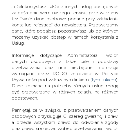
Jeżeli korzystasz także z innych usług dostępnych
za pośrednictwem naszego serwisu, przetwarzamy
też Twoje dane osobowe podane przy zakładaniu
konta lub rejestracji do newslettera. Przetwarzamy
Strona główna
/
RYNEK GAZU
/
Arabia Saudyjska
dane, które podajesz, pozostawiasz lub do których
zainwestuje w energetykę 100 miliardów USD
możemy uzyskać dostęp w ramach korzystania z
Usług.
2009-11-13 00:00
drukuj
Informacje dotyczące Administratora Twoich
skomentuj
danych osobowych a także cele i podstawy
udostępnij
:
przetwarzania oraz inne niezbędne informacje
wymagane przez RODO znajdziesz w Polityce
Prywatności pod wskazanym linkiem (
tym linkiem
).
Dane zbierane na potrzeby różnych usług mogą
Arabia Saudyjska zainwestuje w
być przetwarzane w różnych celach, na różnych
energetykę 100 miliardów USD
podstawach.
Pamiętaj, że w związku z przetwarzaniem danych
osobowych przysługuje Ci szereg gwarancji i praw,
a przede wszystkim prawo do odwołania zgody
oraz prawo sprzeciwu wobec przetwarzania Twoich