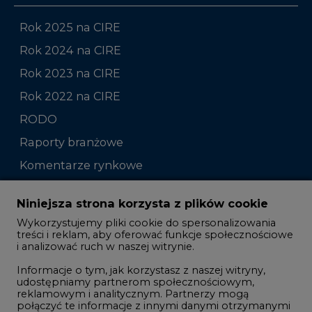
Rok 2025 na CIRE
Rok 2024 na CIRE
Rok 2023 na CIRE
Rok 2022 na CIRE
RODO
Raporty branżowe
Komentarze rynkowe
Zmiany kadrowe na rynku
Niniejsza strona korzysta z plików cookie
Wykorzystujemy pliki cookie do spersonalizowania
Studio CIRE
treści i reklam, aby oferować funkcje społecznościowe
i analizować ruch w naszej witrynie.
Rozmowy o energetyce
Informacje o tym, jak korzystasz z naszej witryny,
Gospodarka
udostępniamy partnerom społecznościowym,
reklamowym i analitycznym. Partnerzy mogą
Geopolityka
połączyć te informacje z innymi danymi otrzymanymi