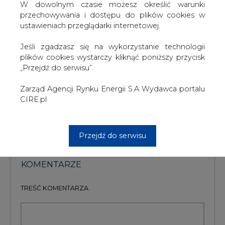
koncerny energetyczne inwestują na masową skalę m.in.
W dowolnym czasie możesz określić warunki
w afrykański sektor naftowy i gazowy (głównie w Angoli i
przechowywania i dostępu do plików cookies w
Nigerii). Dywersyfikacja dostaw ma na celu
ustawieniach przeglądarki internetowej.
uniezależnienie od wąskiego grona eksporterów, co
znacznie poprawi bezpieczeństwo sektora
Jeśli zgadzasz się na wykorzystanie technologii
energetycznego – czytamy w PSZ.
plików cookies wystarczy kliknąć poniższy przycisk
„Przejdź do serwisu”.
#
Gazownictwo
#
świat
Zarząd Agencji Rynku Energii S.A Wydawca portalu
CIRE.pl
Artykuł powstał bez wsparcia narzędzi sztucznej inteligencji.
Wydawca portalu CIRE zgadza się na włączenie publikacji do
szkoleń treningowych LLM.
Przejdź do serwisu
KOMENTARZE
TREŚĆ KOMENTARZA