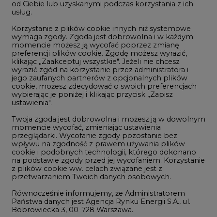
LTE450
od Ciebie lub uzyskanymi podczas korzystania z ich
usług.
Korzystanie z plików cookie innych niż systemowe
Innowacje i AI
wymaga zgody. Zgoda jest dobrowolna i w każdym
momencie możesz ją wycofać poprzez zmianę
Telekomunikacja i IT
preferencji plików cookie. Zgodę możesz wyrazić,
klikając „Zaakceptuj wszystkie". Jeżeli nie chcesz
Handel emisjami CO2
wyrazić zgód na korzystanie przez administratora i
Wodór
jego zaufanych partnerów z opcjonalnych plików
cookie, możesz zdecydować o swoich preferencjach
Górnictwo
wybierając je poniżej i klikając przycisk „Zapisz
ustawienia".
Zmiany klimatyczne
Twoja zgoda jest dobrowolna i możesz ją w dowolnym
momencie wycofać, zmieniając ustawienia
przeglądarki. Wycofanie zgody pozostanie bez
Atom
wpływu na zgodność z prawem używania plików
Fotowoltaika
cookie i podobnych technologii, którego dokonano
na podstawie zgody przed jej wycofaniem. Korzystanie
Offshore wind
z plików cookie ww. celach związane jest z
przetwarzaniem Twoich danych osobowych.
Magazyny energii
Równocześnie informujemy, że Administratorem
Zielone samorządy
Państwa danych jest Agencja Rynku Energii S.A., ul.
Bobrowiecka 3, 00-728 Warszawa.
Zielona gospodarka