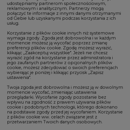
udostępniamy partnerom społecznościowym,
reklamowym i analitycznym. Partnerzy mogą
Geopolityka
połączyć te informacje z innymi danymi otrzymanymi
LTE450
od Ciebie lub uzyskanymi podczas korzystania z ich
usług.
Korzystanie z plików cookie innych niż systemowe
Innowacje i AI
wymaga zgody. Zgoda jest dobrowolna i w każdym
momencie możesz ją wycofać poprzez zmianę
Telekomunikacja i IT
preferencji plików cookie. Zgodę możesz wyrazić,
klikając „Zaakceptuj wszystkie". Jeżeli nie chcesz
Handel emisjami CO2
wyrazić zgód na korzystanie przez administratora i
Wodór
jego zaufanych partnerów z opcjonalnych plików
cookie, możesz zdecydować o swoich preferencjach
Górnictwo
wybierając je poniżej i klikając przycisk „Zapisz
ustawienia".
Zmiany klimatyczne
Twoja zgoda jest dobrowolna i możesz ją w dowolnym
momencie wycofać, zmieniając ustawienia
przeglądarki. Wycofanie zgody pozostanie bez
Atom
wpływu na zgodność z prawem używania plików
Fotowoltaika
cookie i podobnych technologii, którego dokonano
na podstawie zgody przed jej wycofaniem. Korzystanie
Offshore wind
z plików cookie ww. celach związane jest z
przetwarzaniem Twoich danych osobowych.
Magazyny energii