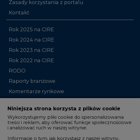
Zasady korzystania z portalu
Kontakt
Rok 2025 na CIRE
Rok 2024 na CIRE
Rok 2023 na CIRE
Rok 2022 na CIRE
RODO
Raporty branżowe
Komentarze rynkowe
Zmiany kadrowe na rynku
Niniejsza strona korzysta z plików cookie
Wykorzystujemy pliki cookie do spersonalizowania
Studio CIRE
treści i reklam, aby oferować funkcje społecznościowe
i analizować ruch w naszej witrynie.
Rozmowy o energetyce
Informacje o tym, jak korzystasz z naszej witryny,
Gospodarka