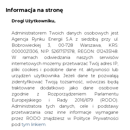
Informacja na stronę
Drogi Użytkowniku,
KONTAKT:
REDAKCJA@CIRE.PL
WYDAWCA PORTALU:
Administratorem Twoich danych osobowych jest
Agencja Rynku Energii S.A z siedzibą przy ul.
A
A
A
WIELKOŚĆ TEKSTU
WYSOKI KONTRAST
Bobrowieckiej 3, 00-728 Warszawa, KRS:
0000021306, NIP: 5261757578, REGON: 012435148.
ZALOGUJ SIĘ
W ramach odwiedzania naszych serwisów
internetowych możemy przetwarzać Twój adres IP,
pliki cookies i podobne dane nt. aktywności lub
urządzeń użytkownika. Jeżeli dane te pozwalają
zidentyfikować Twoją tożsamość, wówczas będą
traktowane dodatkowo jako dane osobowe
zgodnie z Rozporządzeniem Parlamentu
Europejskiego i Rady 2016/679 (RODO).
Administratora tych danych, cele i podstawy
przetwarzania oraz inne informacje wymagane
przez RODO znajdziesz w Polityce Prywatności
pod
tym linkiem.
WŁĄCZ CIRE.TV