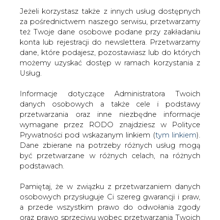
Jeżeli korzystasz także z innych usług dostępnych
za pośrednictwem naszego serwisu, przetwarzamy
też Twoje dane osobowe podane przy zakładaniu
konta lub rejestracji do newslettera. Przetwarzamy
Strona główna
/
RYNEK GAZU
/
Biegły kończy opinię w
dane, które podajesz, pozostawiasz lub do których
sprawie wycieku poufnych informacji z PGNiG
możemy uzyskać dostęp w ramach korzystania z
Usług.
2009-12-14 00:00
drukuj
Informacje dotyczące Administratora Twoich
skomentuj
danych osobowych a także cele i podstawy
udostępnij
:
przetwarzania oraz inne niezbędne informacje
wymagane przez RODO znajdziesz w Polityce
Prywatności pod wskazanym linkiem (
tym linkiem
).
Dane zbierane na potrzeby różnych usług mogą
Biegły kończy opinię w sprawie
być przetwarzane w różnych celach, na różnych
wycieku poufnych informacji z
podstawach.
PGNiG
Pamiętaj, że w związku z przetwarzaniem danych
osobowych przysługuje Ci szereg gwarancji i praw,
a przede wszystkim prawo do odwołania zgody
oraz prawo sprzeciwu wobec przetwarzania Twoich