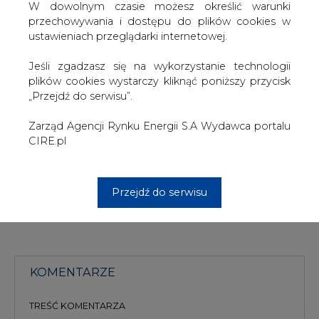
W dowolnym czasie możesz określić warunki
powołaniu biegłego, który ma odpowiedzieć na pytanie,
przechowywania i dostępu do plików cookies w
czy w PGNiG doszło do ujawnienia informacji poufnych.
ustawieniach przeglądarki internetowej.
Według „Rzeczpospolitej” powołującej się na
Jeśli zgadzasz się na wykorzystanie technologii
prowadzących śledztwo w tej sprawie, opinia biegłego,
plików cookies wystarczy kliknąć poniższy przycisk
która miała być gotowa w listopadzie trafi do nich
„Przejdź do serwisu”.
ostatecznie do końca roku. Opóźnienie wynika z
konieczności analizy dodatkowych materiałów.
Zarząd Agencji Rynku Energii S.A Wydawca portalu
CIRE.pl
#
Gazownictwo
#
kraj
Artykuł powstał bez wsparcia narzędzi sztucznej inteligencji.
Przejdź do serwisu
Wydawca portalu CIRE zgadza się na włączenie publikacji do
szkoleń treningowych LLM.
KOMENTARZE
TREŚĆ KOMENTARZA