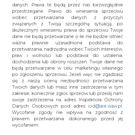
danych. Prawa te będą przez nas bezwzględnie
przestrzegane. Prawo do wniesienia sprzeciwu
Do sprawy wycieku poufnych informacji
wobec przetwarzania danych z przyczyn
z Polskiego Górnictwa Naftowego i
związanych z Twoją szczególną sytuacją, po
Gazownictwa powraca
skutecznym wniesieniu prawa do sprzeciwu Twoje
&#8222;Rzeczpospolita&#8221;.
dane nie będą przetwarzane o ile nie będzie istnieć
Według dziennika do końca roku będzie
ważna prawnie uzasadniona podstawa do
gotowa opinia biegłego w tej sprawie.
przetwarzania, nadrzędna wobec Twoich interesów,
praw i wolności lub podstawa do ustalenia,
Przypominamy, że w lipcu „Rz” podała, iż według ustaleń
dochodzenia lub obrony roszczeń. Twoje dane nie
Komisji Nadzoru Finansowego odpowiedzialny za relacje
będą przetwarzane w celu marketingu własnego
inwestorskie pracownik PGNiG, 6 sierpnia 2008 roku -
po zgłoszeniu sprzeciwu. Jeżeli więc nie zgadzasz
tydzień przed oficjalną publikacją wyników za drugi
się z naszą oceną niezbędności przetwarzania
kwartał 2008 roku, przekazał jednemu z analityków
Twoich danych lub masz inne zastrzeżenia w tym
informacje, że będą one znacznie gorsze od oczekiwań.
zakresie, koniecznie zgłoś sprzeciw lub prześlij nam
swoje zastrzeżenia na adres Inspektora Ochrony
Jednocześnie przedstawiciel KNF twierdzili, że dysponują
Danych Osobowych pod adres
iod@are.waw.pl
.
mocnymi dowodami na poparcie swoich zarzutów,
Wycofanie zgody nie wpływa na zgodność z
miedzy innymi kopiami poczty elektronicznej i zapisami
prawem przetwarzania dokonanego przed jej
rozmów telefonicznych.
wycofaniem.
Sprawa trafiła do prokuratury, a ta zdecydowała o