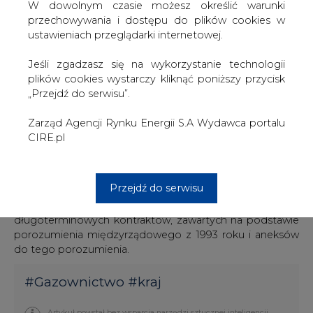
W dowolnym czasie możesz określić warunki
Spółka poinformowała wtedy, że podpisanie aneksu
przechowywania i dostępu do plików cookies w
wymaga zmian w porozumieniu pomiędzy rządami
ustawieniach przeglądarki internetowej.
Polski i Rosji Rosyjskiej "o budowie systemu gazociągów
do tranzytu gazu rosyjskiego przez terytorium
Jeśli zgadzasz się na wykorzystanie technologii
Rzeczpospolitej Polskiej z dnia 25 sierpnia 1993 roku wraz
plików cookies wystarczy kliknąć poniższy przycisk
z późniejszymi zmianami".
„Przejdź do serwisu”.
Zużycie gazu ziemnego w Polsce wynosi ok. 14 mld m
Zarząd Agencji Rynku Energii S.A Wydawca portalu
sześc., z czego ok. 30% stanowi wydobycie krajowe. W
CIRE.pl
2008 roku OOO Gazprom Export dostarczyło do Polski
ponad 7 mld m sześc. gazu.
Przejdź do serwisu
Import rosyjskiego gazu do Polski i jego przesył przez
terytorium Polski odbywa się na podstawie
długoterminowych kontraktów, zawartych na podstawie
porozumienia międzyrządowego z 1993 roku i aneksów
do tego porozumienia.
#
Gazownictwo
#
kraj
Artykuł powstał bez wsparcia narzędzi sztucznej inteligencji.