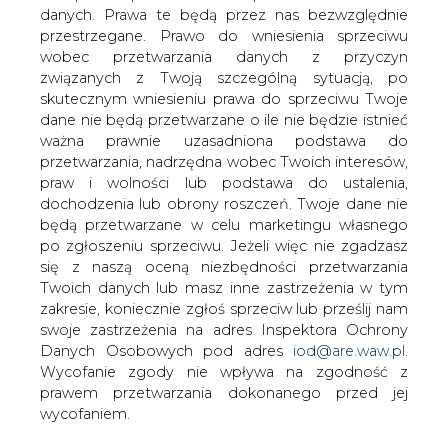
danych. Prawa te będą przez nas bezwzględnie
PGNiG wznawia od wtorku rozmowy z
przestrzegane. Prawo do wniesienia sprzeciwu
Gazprom Export dotyczące m.in.
wobec przetwarzania danych z przyczyn
dostaw gazu ziemnego do Polski,
związanych z Twoją szczególną sytuacją, po
poinformowała firma w poniedziałek.
skutecznym wniesieniu prawa do sprzeciwu Twoje
dane nie będą przetwarzane o ile nie będzie istnieć
"W rozmowach ze strony PGNiG będą uczestniczyć
ważna prawnie uzasadniona podstawa do
Michał Szubski, prezes Zarządu, Radosław Dudziński,
przetwarzania, nadrzędna wobec Twoich interesów,
wiceprezes Zarządu ds. Strategii oraz dyrektor
praw i wolności lub podstawa do ustalenia,
Departamentu Pozyskania Gazu Marian Łukaszewicz" -
dochodzenia lub obrony roszczeń. Twoje dane nie
czytamy w komunikacie.
będą przetwarzane w celu marketingu własnego
po zgłoszeniu sprzeciwu. Jeżeli więc nie zgadzasz
W listopadzie strony przyjęły tzw. pakiet uzgodnień
się z naszą oceną niezbędności przetwarzania
zawarty we "Wspólnym oświadczeniu pomiędzy OAO
Twoich danych lub masz inne zastrzeżenia w tym
Gazprom i PGNiG dotyczącym współpracy w sferze
zakresie, koniecznie zgłoś sprzeciw lub prześlij nam
gazowej". Porozumienie zakłada zwiększenie wolumenu
swoje zastrzeżenia na adres Inspektora Ochrony
dostaw gazu rosyjskiego do Polski począwszy od dnia 1
Danych Osobowych pod adres
iod@are.waw.pl
.
stycznia 2010 roku do dnia 31 grudnia 2037 roku do
Wycofanie zgody nie wpływa na zgodność z
poziomu 10,27 mld m3 gazu wg. polskiej normy oraz
prawem przetwarzania dokonanego przed jej
przedłużenie "kontraktu jamalskiego" o 15 lat, tj. do dnia 31
wycofaniem.
grudnia 2037 roku.