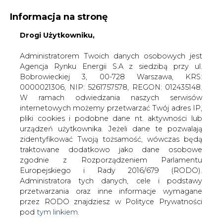
Informacja na stronę
Drogi Użytkowniku,
KONTAKT:
REDAKCJA@CIRE.PL
WYDAWCA PORTALU:
Administratorem Twoich danych osobowych jest
Agencja Rynku Energii S.A z siedzibą przy ul.
A
A
A
WIELKOŚĆ TEKSTU
WYSOKI KONTRAST
Bobrowieckiej 3, 00-728 Warszawa, KRS:
0000021306, NIP: 5261757578, REGON: 012435148.
ZALOGUJ SIĘ
W ramach odwiedzania naszych serwisów
internetowych możemy przetwarzać Twój adres IP,
pliki cookies i podobne dane nt. aktywności lub
urządzeń użytkownika. Jeżeli dane te pozwalają
zidentyfikować Twoją tożsamość, wówczas będą
traktowane dodatkowo jako dane osobowe
zgodnie z Rozporządzeniem Parlamentu
Europejskiego i Rady 2016/679 (RODO).
Administratora tych danych, cele i podstawy
przetwarzania oraz inne informacje wymagane
przez RODO znajdziesz w Polityce Prywatności
pod
tym linkiem.
WŁĄCZ CIRE.TV