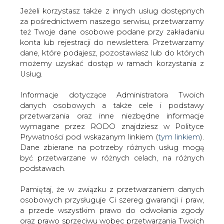
Jeżeli korzystasz także z innych usług dostępnych
za pośrednictwem naszego serwisu, przetwarzamy
też Twoje dane osobowe podane przy zakładaniu
konta lub rejestracji do newslettera. Przetwarzamy
Strona główna
/
RYNEK GAZU
/
PGNiG wznawia
dane, które podajesz, pozostawiasz lub do których
rozmowy z Gazpromem
możemy uzyskać dostęp w ramach korzystania z
Usług.
2010-01-11 00:00
drukuj
Informacje dotyczące Administratora Twoich
skomentuj
danych osobowych a także cele i podstawy
udostępnij
:
przetwarzania oraz inne niezbędne informacje
wymagane przez RODO znajdziesz w Polityce
Prywatności pod wskazanym linkiem (
tym linkiem
).
Dane zbierane na potrzeby różnych usług mogą
PGNiG wznawia rozmowy z
być przetwarzane w różnych celach, na różnych
Gazpromem
podstawach.
Pamiętaj, że w związku z przetwarzaniem danych
osobowych przysługuje Ci szereg gwarancji i praw,
a przede wszystkim prawo do odwołania zgody
oraz prawo sprzeciwu wobec przetwarzania Twoich