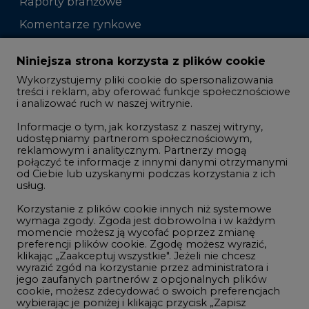
Raporty branżowe
Komentarze rynkowe
Zmiany kadrowe na rynku
Niniejsza strona korzysta z plików cookie
Wykorzystujemy pliki cookie do spersonalizowania
Studio CIRE
treści i reklam, aby oferować funkcje społecznościowe
i analizować ruch w naszej witrynie.
Rozmowy o energetyce
Informacje o tym, jak korzystasz z naszej witryny,
Gospodarka
udostępniamy partnerom społecznościowym,
reklamowym i analitycznym. Partnerzy mogą
Geopolityka
połączyć te informacje z innymi danymi otrzymanymi
LTE450
od Ciebie lub uzyskanymi podczas korzystania z ich
usług.
Korzystanie z plików cookie innych niż systemowe
Innowacje i AI
wymaga zgody. Zgoda jest dobrowolna i w każdym
momencie możesz ją wycofać poprzez zmianę
Telekomunikacja i IT
preferencji plików cookie. Zgodę możesz wyrazić,
klikając „Zaakceptuj wszystkie". Jeżeli nie chcesz
Handel emisjami CO2
wyrazić zgód na korzystanie przez administratora i
Wodór
jego zaufanych partnerów z opcjonalnych plików
cookie, możesz zdecydować o swoich preferencjach
Górnictwo
wybierając je poniżej i klikając przycisk „Zapisz