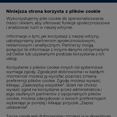
treści i reklam, aby oferować funkcje społecznościowe
i analizować ruch w naszej witrynie.
Rozmowy o energetyce
Informacje o tym, jak korzystasz z naszej witryny,
Gospodarka
udostępniamy partnerom społecznościowym,
reklamowym i analitycznym. Partnerzy mogą
Geopolityka
połączyć te informacje z innymi danymi otrzymanymi
LTE450
od Ciebie lub uzyskanymi podczas korzystania z ich
usług.
Korzystanie z plików cookie innych niż systemowe
Innowacje i AI
wymaga zgody. Zgoda jest dobrowolna i w każdym
momencie możesz ją wycofać poprzez zmianę
Telekomunikacja i IT
preferencji plików cookie. Zgodę możesz wyrazić,
klikając „Zaakceptuj wszystkie". Jeżeli nie chcesz
Handel emisjami CO2
wyrazić zgód na korzystanie przez administratora i
Wodór
jego zaufanych partnerów z opcjonalnych plików
cookie, możesz zdecydować o swoich preferencjach
Górnictwo
wybierając je poniżej i klikając przycisk „Zapisz
ustawienia".
Zmiany klimatyczne
Twoja zgoda jest dobrowolna i możesz ją w dowolnym
momencie wycofać, zmieniając ustawienia
przeglądarki. Wycofanie zgody pozostanie bez
Atom
wpływu na zgodność z prawem używania plików
Fotowoltaika
cookie i podobnych technologii, którego dokonano