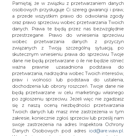
operatora na Norweskim Szelfie
danych. Prawa te będą przez nas bezwzględnie
Kontynentalnym (NSK). Decyzja
przestrzegane. Prawo do wniesienia sprzeciwu
norweskiego Ministerstwa umożliwi
wobec przetwarzania danych z przyczyn
PGNiG Norway przyjęcie wiodącej roli w
związanych z Twoją szczególną sytuacją, po
projektach związanych z
skutecznym wniesieniu prawa do sprzeciwu Twoje
poszukiwaniem oraz
dane nie będą przetwarzane o ile nie będzie istnieć
ważna prawnie uzasadniona podstawa do
zagospodarowaniem podmorskich złóż
przetwarzania, nadrzędna wobec Twoich interesów,
ropy i gazu.
praw i wolności lub podstawa do ustalenia,
Norweski rząd przyznaje firmom naftowym status
dochodzenia lub obrony roszczeń. Twoje dane nie
operatora, na podstawie szczegółowej analizy
będą przetwarzane w celu marketingu własnego
kompetencji w zakresie prowadzenia prac
po zgłoszeniu sprzeciwu. Jeżeli więc nie zgadzasz
poszukiwawczo-wydobywczych. Niezbędnym do
się z naszą oceną niezbędności przetwarzania
uzyskania tego statusu jest posiadanie odpowiedniej
Twoich danych lub masz inne zastrzeżenia w tym
organizacji w Norwegii.
zakresie, koniecznie zgłoś sprzeciw lub prześlij nam
swoje zastrzeżenia na adres Inspektora Ochrony
Przyznanie statusu operatora było ostatnim krokiem
Danych Osobowych pod adres
iod@are.waw.pl
.
procesu tzw. prekwalifikacji. Proces ten przebiegał
Wycofanie zgody nie wpływa na zgodność z
według ściśle określonej procedury i pozytywnie
prawem przetwarzania dokonanego przed jej
zweryfikował kompetencje PGNiG Nowary. Obejmował
wycofaniem.
m.in. audyt przeprowadzony przez przedstawicieli