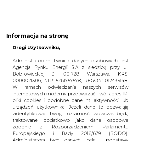
WYDAWCA PORTALU:
Informacja na stronę
A
A
Drogi Użytkowniku,
A
WIELKOŚĆ TEKSTU
WYSOKI KONTRAST
ZALOGUJ SIĘ
Administratorem Twoich danych osobowych jest
Agencja Rynku Energii S.A z siedzibą przy ul.
Bobrowieckiej 3, 00-728 Warszawa, KRS:
0000021306, NIP: 5261757578, REGON: 012435148.
W ramach odwiedzania naszych serwisów
internetowych możemy przetwarzać Twój adres IP,
pliki cookies i podobne dane nt. aktywności lub
urządzeń użytkownika. Jeżeli dane te pozwalają
zidentyfikować Twoją tożsamość, wówczas będą
traktowane dodatkowo jako dane osobowe
zgodnie z Rozporządzeniem Parlamentu
Europejskiego i Rady 2016/679 (RODO).
WŁĄCZ CIRE.TV
Administratora tych danych, cele i podstawy
przetwarzania oraz inne informacje wymagane
przez RODO znajdziesz w Polityce Prywatności
pod
tym linkiem.