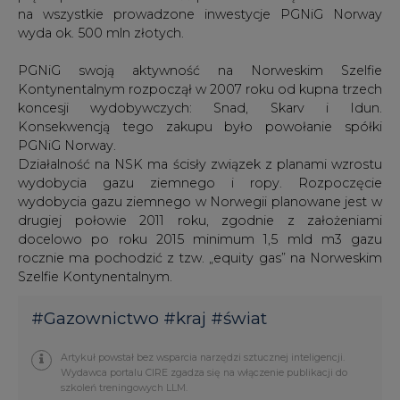
Kontynentalnym rozpoczął w 2007 roku od kupna trzech
koncesji wydobywczych: Snad, Skarv i Idun.
Konsekwencją tego zakupu było powołanie spółki
PGNiG Norway.
Działalność na NSK ma ścisły związek z planami wzrostu
wydobycia gazu ziemnego i ropy. Rozpoczęcie
wydobycia gazu ziemnego w Norwegii planowane jest w
drugiej połowie 2011 roku, zgodnie z założeniami
docelowo po roku 2015 minimum 1,5 mld m3 gazu
rocznie ma pochodzić z tzw. „equity gas” na Norweskim
Szelfie Kontynentalnym.
#
Gazownictwo
#
kraj
#
świat
Artykuł powstał bez wsparcia narzędzi sztucznej inteligencji.
Wydawca portalu CIRE zgadza się na włączenie publikacji do
szkoleń treningowych LLM.
KOMENTARZE