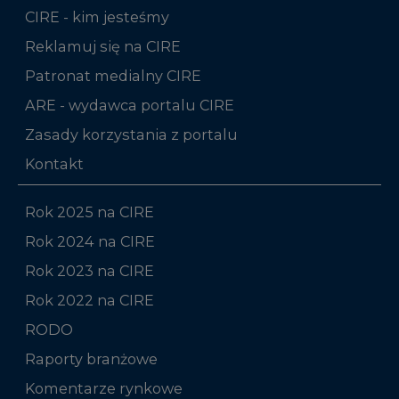
Patronat medialny CIRE
ARE - wydawca portalu CIRE
Zasady korzystania z portalu
Kontakt
Rok 2025 na CIRE
Rok 2024 na CIRE
Rok 2023 na CIRE
Rok 2022 na CIRE
RODO
Raporty branżowe
Komentarze rynkowe
Zmiany kadrowe na rynku
Niniejsza strona korzysta z plików cookie
Wykorzystujemy pliki cookie do spersonalizowania
Studio CIRE