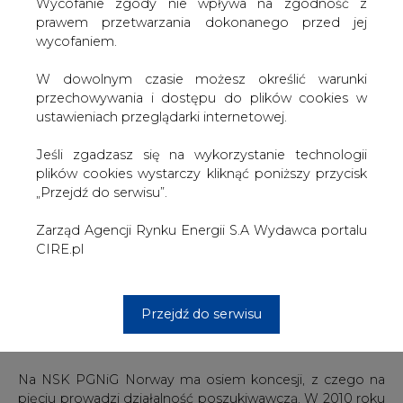
norweskich urzędów nadzorujących przemysł naftowy.
W dowolnym czasie możesz określić warunki
Audyt w norweskim biurze PGNiG Norway, oraz w
przechowywania i dostępu do plików cookies w
siedzibie spółek Grupy PGNiG w Polsce, przeprowadził
ustawieniach przeglądarki internetowej.
Norweski Dyrektoriat Naftowy oraz Urząd ds.
Bezpieczeństwa w Przemyśle Naftowym.
Jeśli zgadzasz się na wykorzystanie technologii
Przedstawiciele władz norweskich bardzo wysoko ocenili
plików cookies wystarczy kliknąć poniższy przycisk
poziom merytoryczny oraz warunki bezpieczeństwa i
„Przejdź do serwisu”.
higieny pracy zarówno w PGNiG Nowary, jak i w Oddziale
w Sanoku, PNiG Kraków oraz Geofizyce Kraków.
Zarząd Agencji Rynku Energii S.A Wydawca portalu
CIRE.pl
Uzyskanie statusu operatora to ważny etap w realizacji
długoterminowej strategii rozwoju PGNiG Norway oraz
potwierdzenie istotnej roli Spółki wśród największych
Przejdź do serwisu
międzynarodowych firm naftowych prowadzących prace
w rejonie Norweskiego Szelfu Kontynentalnego.
Na NSK PGNiG Norway ma osiem koncesji, z czego na
pięciu prowadzi działalność poszukiwawczą. W 2010 roku
na wszystkie prowadzone inwestycje PGNiG Norway
wyda ok. 500 mln złotych.
PGNiG swoją aktywność na Norweskim Szelfie