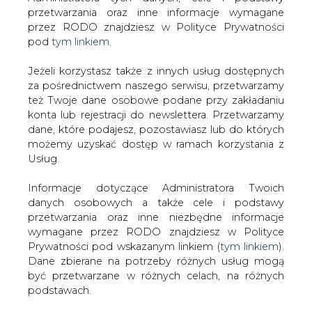
Strona główna
/
RYNEK GAZU
/
PGNiG Norway AS
Jeżeli korzystasz także z innych usług dostępnych
operatorem na Norweskim Szelfie Kontynentalnym
za pośrednictwem naszego serwisu, przetwarzamy
też Twoje dane osobowe podane przy zakładaniu
2010-02-04 00:00
konta lub rejestracji do newslettera. Przetwarzamy
drukuj
dane, które podajesz, pozostawiasz lub do których
skomentuj
możemy uzyskać dostęp w ramach korzystania z
Usług.
udostępnij
:
Informacje dotyczące Administratora Twoich
danych osobowych a także cele i podstawy
przetwarzania oraz inne niezbędne informacje
PGNiG Norway AS operatorem na
Norweskim Szelfie
wymagane przez RODO znajdziesz w Polityce
Kontynentalnym
Prywatności pod wskazanym linkiem (
tym linkiem
).
Dane zbierane na potrzeby różnych usług mogą
być przetwarzane w różnych celach, na różnych
podstawach.
Pamiętaj, że w związku z przetwarzaniem danych
osobowych przysługuje Ci szereg gwarancji i praw,
Norweskie Ministerstwo Ropy i Energii
a przede wszystkim prawo do odwołania zgody
przyznało PGNiG Norway AS status
oraz prawo sprzeciwu wobec przetwarzania Twoich