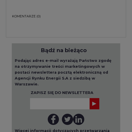
Bądź na bieżąco
Podając adres e-mail wyrażają Państwo zgodę
na otrzymywanie treści marketingowych w
postaci newslettera pocztą elektroniczną od
Agencji Rynku Energii S.A z siedzibą w
Warszawie.
ZAPISZ SIĘ DO NEWSLETTERA
Więcej informacji dotyczących przetwarzania
przez nas Państwa danych osobowych, w tym
informacje o przysługujących Państwu
prawach, znajduje się w
polityce prywatności.