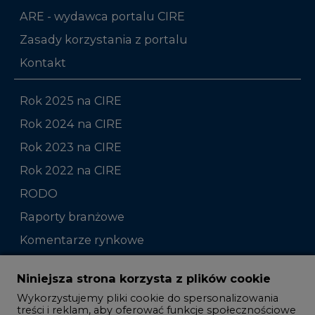
ARE - wydawca portalu CIRE
Zasady korzystania z portalu
Kontakt
Rok 2025 na CIRE
Rok 2024 na CIRE
Rok 2023 na CIRE
Rok 2022 na CIRE
RODO
Raporty branżowe
Komentarze rynkowe
Zmiany kadrowe na rynku
Niniejsza strona korzysta z plików cookie
Wykorzystujemy pliki cookie do spersonalizowania
Studio CIRE
treści i reklam, aby oferować funkcje społecznościowe