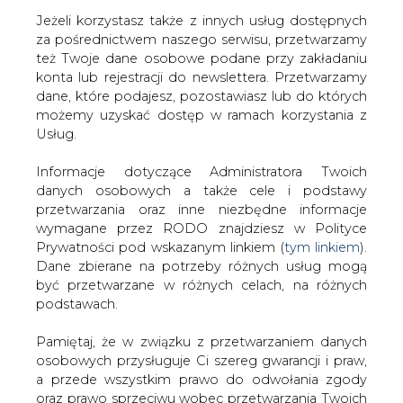
Jeżeli korzystasz także z innych usług dostępnych
za pośrednictwem naszego serwisu, przetwarzamy
też Twoje dane osobowe podane przy zakładaniu
konta lub rejestracji do newslettera. Przetwarzamy
Strona główna
/
RYNEK GAZU
/
Lotos nie dla PGNiG?
dane, które podajesz, pozostawiasz lub do których
możemy uzyskać dostęp w ramach korzystania z
2010-09-13 00:00
Usług.
drukuj
skomentuj
Informacje dotyczące Administratora Twoich
udostępnij
:
danych osobowych a także cele i podstawy
przetwarzania oraz inne niezbędne informacje
wymagane przez RODO znajdziesz w Polityce
Prywatności pod wskazanym linkiem (
tym linkiem
).
Lotos nie dla PGNiG?
Dane zbierane na potrzeby różnych usług mogą
być przetwarzane w różnych celach, na różnych
podstawach.
Pamiętaj, że w związku z przetwarzaniem danych
osobowych przysługuje Ci szereg gwarancji i praw,
a przede wszystkim prawo do odwołania zgody
Minister Gospodarki Waldemar Pawlak
oraz prawo sprzeciwu wobec przetwarzania Twoich