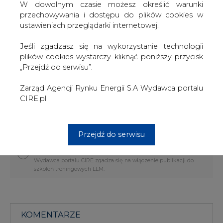
zagranicznych będą mało satysfakcjonujące. Wśród
W dowolnym czasie możesz określić warunki
potencjalnych zainteresowanych Lotosem dziennik
przechowywania i dostępu do plików cookies w
wymienia między innymi Kulczyk Holding oraz Tamoil,
ustawieniach przeglądarki internetowej.
GazpromNieft oraz azerski SOCAR.
Jeśli zgadzasz się na wykorzystanie technologii
„Rz” zwraca również uwagę, że połączenie Lotosu i
plików cookies wystarczy kliknąć poniższy przycisk
PGNiG nie ma raczej poparcia w kręgach zbliżonych do
„Przejdź do serwisu”.
premiera, skąd dochodzą głosy, że do takiej transakcji
może dojść tylko wówczas gdy przyniesie ona
Zarząd Agencji Rynku Energii S.A Wydawca portalu
ekonomiczne korzyści i nie spowoduje obciążenia jednej
CIRE.pl
firmy przez drugą.
#
Gazownictwo
#
kraj
Przejdź do serwisu
Artykuł powstał bez wsparcia narzędzi sztucznej inteligencji.
Wydawca portalu CIRE zgadza się na włączenie publikacji do
szkoleń treningowych LLM.
KOMENTARZE