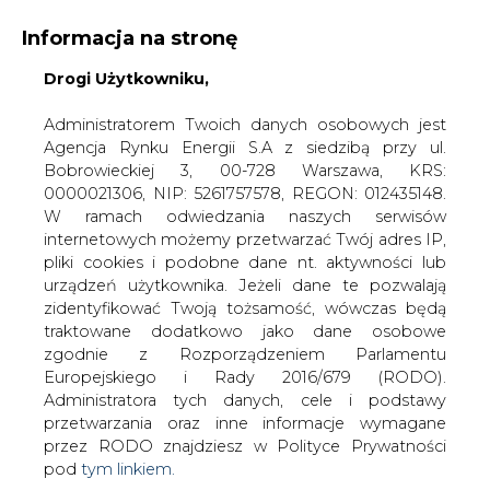
Informacja na stronę
Drogi Użytkowniku,
KONTAKT:
REDAKCJA@CIRE.PL
WYDAWCA PORTALU:
Administratorem Twoich danych osobowych jest
Agencja Rynku Energii S.A z siedzibą przy ul.
A
A
A
WIELKOŚĆ TEKSTU
WYSOKI KONTRAST
Bobrowieckiej 3, 00-728 Warszawa, KRS:
0000021306, NIP: 5261757578, REGON: 012435148.
ZALOGUJ SIĘ
W ramach odwiedzania naszych serwisów
internetowych możemy przetwarzać Twój adres IP,
pliki cookies i podobne dane nt. aktywności lub
urządzeń użytkownika. Jeżeli dane te pozwalają
zidentyfikować Twoją tożsamość, wówczas będą
traktowane dodatkowo jako dane osobowe
zgodnie z Rozporządzeniem Parlamentu
Europejskiego i Rady 2016/679 (RODO).
Administratora tych danych, cele i podstawy
przetwarzania oraz inne informacje wymagane
przez RODO znajdziesz w Polityce Prywatności
pod
tym linkiem.
WŁĄCZ CIRE.TV