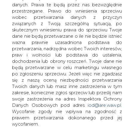
jest orędownikiem kupna akcji Lotosu
danych. Prawa te będą przez nas bezwzględnie
przez Polskie Górnictwo Naftowe i
przestrzegane. Prawo do wniesienia sprzeciwu
Gazownictwo. Szef resortu skarbu
wobec przetwarzania danych z przyczyn
Aleksander Grad liczy raczej na dobre
związanych z Twoją szczególną sytuacją, po
oferty zagranicznych inwestorów
skutecznym wniesieniu prawa do sprzeciwu Twoje
&#8211; czytamy w
dane nie będą przetwarzane o ile nie będzie istnieć
&#8222;Rzeczpospolitej&#8221;.
ważna prawnie uzasadniona podstawa do
przetwarzania, nadrzędna wobec Twoich interesów,
W ocenie cytowanego przez „Rz” Waldemara Pawlaka, w
praw i wolności lub podstawa do ustalenia,
przypadku Lotosu nie chodzi o prostą sprzedaż akcji, ale
dochodzenia lub obrony roszczeń. Twoje dane nie
gwarancje, że inwestor nie zamknie firmy, zadba o jej
będą przetwarzane w celu marketingu własnego
rozwój i obecność na krajowym rynku i w polskiej
po zgłoszeniu sprzeciwu. Jeżeli więc nie zgadzasz
gospodarce. W tej sytuacji wg ministra gospodarki należy
się z naszą oceną niezbędności przetwarzania
poważanie rozważyć ofertę PGNiG.
Twoich danych lub masz inne zastrzeżenia w tym
Tymczasem, jak relacjonuje dziennik, minister skarbu
zakresie, koniecznie zgłoś sprzeciw lub prześlij nam
Aleksander Grad miał stwierdzić, że MSP nie analizowało
swoje zastrzeżenia na adres Inspektora Ochrony
takiego rozwiązania i liczy raczej na zagranicznych
Danych Osobowych pod adres
iod@are.waw.pl
.
inwestorów.
Wycofanie zgody nie wpływa na zgodność z
prawem przetwarzania dokonanego przed jej
Według „Rzeczpospolitej” PGNiG będzie miało szansę na
wycofaniem.
kupno Lotosu, ale tylko wówczas, gdy oferty inwestorów