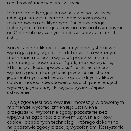
i analizować ruch w naszej witrynie.
Rozmowy o energetyce
Informacje o tym, jak korzystasz z naszej witryny,
Gospodarka
udostępniamy partnerom społecznościowym,
reklamowym i analitycznym. Partnerzy mogą
Geopolityka
połączyć te informacje z innymi danymi otrzymanymi
LTE450
od Ciebie lub uzyskanymi podczas korzystania z ich
usług.
Korzystanie z plików cookie innych niż systemowe
Innowacje i AI
wymaga zgody. Zgoda jest dobrowolna i w każdym
momencie możesz ją wycofać poprzez zmianę
Telekomunikacja i IT
preferencji plików cookie. Zgodę możesz wyrazić,
klikając „Zaakceptuj wszystkie". Jeżeli nie chcesz
Handel emisjami CO2
wyrazić zgód na korzystanie przez administratora i
Wodór
jego zaufanych partnerów z opcjonalnych plików
cookie, możesz zdecydować o swoich preferencjach
Górnictwo
wybierając je poniżej i klikając przycisk „Zapisz
ustawienia".
Zmiany klimatyczne
Twoja zgoda jest dobrowolna i możesz ją w dowolnym
momencie wycofać, zmieniając ustawienia
przeglądarki. Wycofanie zgody pozostanie bez
Atom
wpływu na zgodność z prawem używania plików
Fotowoltaika
cookie i podobnych technologii, którego dokonano
na podstawie zgody przed jej wycofaniem. Korzystanie