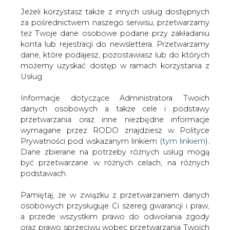
Jeżeli korzystasz także z innych usług dostępnych
za pośrednictwem naszego serwisu, przetwarzamy
też Twoje dane osobowe podane przy zakładaniu
konta lub rejestracji do newslettera. Przetwarzamy
Strona główna
/
RYNEK GAZU
/
Gazprom odpowiada
dane, które podajesz, pozostawiasz lub do których
Litwie
możemy uzyskać dostęp w ramach korzystania z
Usług.
2011-03-04 00:00
drukuj
Informacje dotyczące Administratora Twoich
skomentuj
danych osobowych a także cele i podstawy
udostępnij
:
przetwarzania oraz inne niezbędne informacje
wymagane przez RODO znajdziesz w Polityce
Prywatności pod wskazanym linkiem (
tym linkiem
).
Dane zbierane na potrzeby różnych usług mogą
Gazprom odpowiada Litwie
być przetwarzane w różnych celach, na różnych
podstawach.
Pamiętaj, że w związku z przetwarzaniem danych
osobowych przysługuje Ci szereg gwarancji i praw,
a przede wszystkim prawo do odwołania zgody
oraz prawo sprzeciwu wobec przetwarzania Twoich