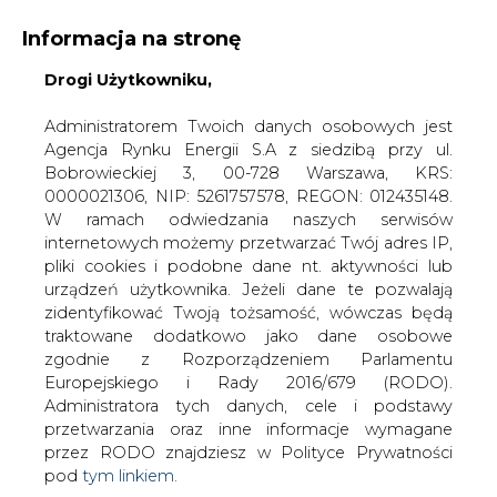
Informacja na stronę
Drogi Użytkowniku,
KONTAKT:
REDAKCJA@CIRE.PL
WYDAWCA PORTALU:
Administratorem Twoich danych osobowych jest
Agencja Rynku Energii S.A z siedzibą przy ul.
A
A
A
WIELKOŚĆ TEKSTU
WYSOKI KONTRAST
Bobrowieckiej 3, 00-728 Warszawa, KRS:
0000021306, NIP: 5261757578, REGON: 012435148.
ZALOGUJ SIĘ
W ramach odwiedzania naszych serwisów
internetowych możemy przetwarzać Twój adres IP,
pliki cookies i podobne dane nt. aktywności lub
urządzeń użytkownika. Jeżeli dane te pozwalają
zidentyfikować Twoją tożsamość, wówczas będą
traktowane dodatkowo jako dane osobowe
zgodnie z Rozporządzeniem Parlamentu
Europejskiego i Rady 2016/679 (RODO).
Administratora tych danych, cele i podstawy
przetwarzania oraz inne informacje wymagane
przez RODO znajdziesz w Polityce Prywatności
pod
tym linkiem.
WŁĄCZ CIRE.TV