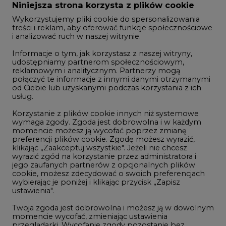
Zmiany kadrowe na rynku
Niniejsza strona korzysta z plików cookie
Wykorzystujemy pliki cookie do spersonalizowania
Studio CIRE
treści i reklam, aby oferować funkcje społecznościowe
i analizować ruch w naszej witrynie.
Rozmowy o energetyce
Informacje o tym, jak korzystasz z naszej witryny,
Gospodarka
udostępniamy partnerom społecznościowym,
reklamowym i analitycznym. Partnerzy mogą
Geopolityka
połączyć te informacje z innymi danymi otrzymanymi
LTE450
od Ciebie lub uzyskanymi podczas korzystania z ich
usług.
Korzystanie z plików cookie innych niż systemowe
Innowacje i AI
wymaga zgody. Zgoda jest dobrowolna i w każdym
momencie możesz ją wycofać poprzez zmianę
Telekomunikacja i IT
preferencji plików cookie. Zgodę możesz wyrazić,
klikając „Zaakceptuj wszystkie". Jeżeli nie chcesz
Handel emisjami CO2
wyrazić zgód na korzystanie przez administratora i
Wodór
jego zaufanych partnerów z opcjonalnych plików
cookie, możesz zdecydować o swoich preferencjach
Górnictwo
wybierając je poniżej i klikając przycisk „Zapisz
ustawienia".
Zmiany klimatyczne
Twoja zgoda jest dobrowolna i możesz ją w dowolnym
momencie wycofać, zmieniając ustawienia
przeglądarki. Wycofanie zgody pozostanie bez
Atom