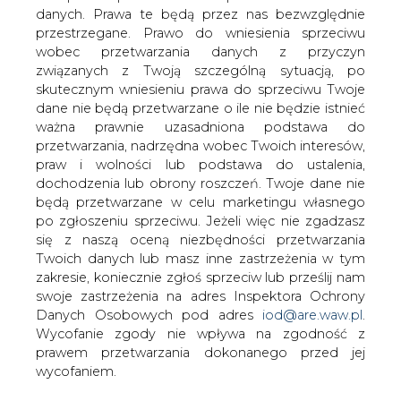
Litewskie oskarżenia o dyskryminacje
danych. Prawa te będą przez nas bezwzględnie
cenową nie mają podstaw, stwierdził w
przestrzegane. Prawo do wniesienia sprzeciwu
specjalnym oświadczeniu na ten temat
wobec przetwarzania danych z przyczyn
Gazprom &#8211; czytamy w
związanych z Twoją szczególną sytuacją, po
&#8222;Rzeczpospolitej&#8221;.
skutecznym wniesieniu prawa do sprzeciwu Twoje
dane nie będą przetwarzane o ile nie będzie istnieć
Od wielu tygodni trwa ostry spór pomiędzy Litwą, a
ważna prawnie uzasadniona podstawa do
Gazpromem. U jego podstaw leży decyzja władz Litwy,
przetwarzania, nadrzędna wobec Twoich interesów,
które stosując się do postanowień trzeciego pakietu
praw i wolności lub podstawa do ustalenia,
energetycznego chcą pozbawić Gazprom kontroli nad
dochodzenia lub obrony roszczeń. Twoje dane nie
ich siecią gazociągów. Gazprom natomiast nie chce w tej
będą przetwarzane w celu marketingu własnego
sytuacji rozmawiać z Litwinami na temat obniżki cen
po zgłoszeniu sprzeciwu. Jeżeli więc nie zgadzasz
gazu.
się z naszą oceną niezbędności przetwarzania
Ostatnio litewski minister energetyki Arvydas Sekmokas
Twoich danych lub masz inne zastrzeżenia w tym
twierdzi, że wysokie ceny gazu dla Litwy to forma nacisku
zakresie, koniecznie zgłoś sprzeciw lub prześlij nam
politycznego. Zapowiedział on, że w przypadku braku
swoje zastrzeżenia na adres Inspektora Ochrony
zgody ze strony Gazpromu na negocjacje cenowe
Danych Osobowych pod adres
iod@are.waw.pl
.
sprawa trafi do międzynarodowego sądu arbitrażowego
Wycofanie zgody nie wpływa na zgodność z
w Sztokholmie.
prawem przetwarzania dokonanego przed jej
wycofaniem.
W odpowiedzi na te oskarżenia Gazprom wydał