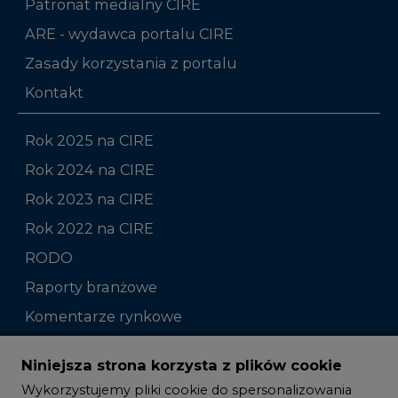
Kontakt
Rok 2025 na CIRE
Rok 2024 na CIRE
Rok 2023 na CIRE
Rok 2022 na CIRE
RODO
Raporty branżowe
Komentarze rynkowe
Zmiany kadrowe na rynku
Niniejsza strona korzysta z plików cookie
Wykorzystujemy pliki cookie do spersonalizowania
Studio CIRE
treści i reklam, aby oferować funkcje społecznościowe
i analizować ruch w naszej witrynie.
Rozmowy o energetyce
Informacje o tym, jak korzystasz z naszej witryny,
Gospodarka
udostępniamy partnerom społecznościowym,