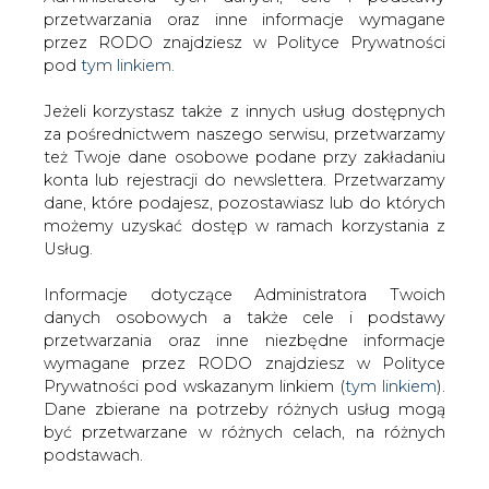
Strona główna
/
RYNEK GAZU
/
Putin rozpoczyna
Jeżeli korzystasz także z innych usług dostępnych
krucjatę przeciwko korupcji w rosyjskiej energetyce
za pośrednictwem naszego serwisu, przetwarzamy
też Twoje dane osobowe podane przy zakładaniu
2011-12-28 00:00
konta lub rejestracji do newslettera. Przetwarzamy
drukuj
dane, które podajesz, pozostawiasz lub do których
skomentuj
możemy uzyskać dostęp w ramach korzystania z
Usług.
udostępnij
:
Informacje dotyczące Administratora Twoich
danych osobowych a także cele i podstawy
Putin rozpoczyna krucjatę
przetwarzania oraz inne niezbędne informacje
przeciwko korupcji w rosyjskiej
wymagane przez RODO znajdziesz w Polityce
energetyce
Prywatności pod wskazanym linkiem (
tym linkiem
).
Dane zbierane na potrzeby różnych usług mogą
być przetwarzane w różnych celach, na różnych
podstawach.
Pamiętaj, że w związku z przetwarzaniem danych
osobowych przysługuje Ci szereg gwarancji i praw,
Jak poinformował &#8222;Dziennik
a przede wszystkim prawo do odwołania zgody
Gazeta Prawna&#8221;, rosyjskie
oraz prawo sprzeciwu wobec przetwarzania Twoich