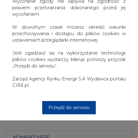
podejrzane schematy finansowe – czytamy w DGP.
W dowolnym czasie możesz określić warunki
przechowywania i dostępu do plików cookies w
– Nie możemy dopuścić, by tzw. podatek korupcyjny
ustawieniach przeglądarki internetowej.
oraz defraudowanie państwowych pieniędzy dodatkowo
obciążały kieszenie odbiorców energii – powiedział
Jeśli zgadzasz się na wykorzystanie technologii
cytowany przez DGP Putin i przykładnie zwolnił ośmiu
plików cookies wystarczy kliknąć poniższy przycisk
menedżerów firm elektroenergetycznych oskarżonych o
„Przejdź do serwisu”.
niegospodarność.
Zarząd Agencji Rynku Energii S.A Wydawca portalu
#
Energetyka
#
Gazownictwo
#
świat
CIRE.pl
Artykuł powstał bez wsparcia narzędzi sztucznej inteligencji.
Wydawca portalu CIRE zgadza się na włączenie publikacji do
Przejdź do serwisu
szkoleń treningowych LLM.
KOMENTARZE
TREŚĆ KOMENTARZA