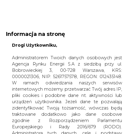
WYDAWCA PORTALU:
Informacja na stronę
A
A
A
Drogi Użytkowniku,
WIELKOŚĆ TEKSTU
WYSOKI KONTRAST
ZALOGUJ SIĘ
Administratorem Twoich danych osobowych jest
Agencja Rynku Energii S.A z siedzibą przy ul.
Bobrowieckiej 3, 00-728 Warszawa, KRS:
0000021306, NIP: 5261757578, REGON: 012435148.
W ramach odwiedzania naszych serwisów
internetowych możemy przetwarzać Twój adres IP,
pliki cookies i podobne dane nt. aktywności lub
urządzeń użytkownika. Jeżeli dane te pozwalają
zidentyfikować Twoją tożsamość, wówczas będą
traktowane dodatkowo jako dane osobowe
zgodnie z Rozporządzeniem Parlamentu
Europejskiego i Rady 2016/679 (RODO).
WŁĄCZ CIRE.TV
Administratora tych danych, cele i podstawy
przetwarzania oraz inne informacje wymagane
przez RODO znajdziesz w Polityce Prywatności
pod
tym linkiem.