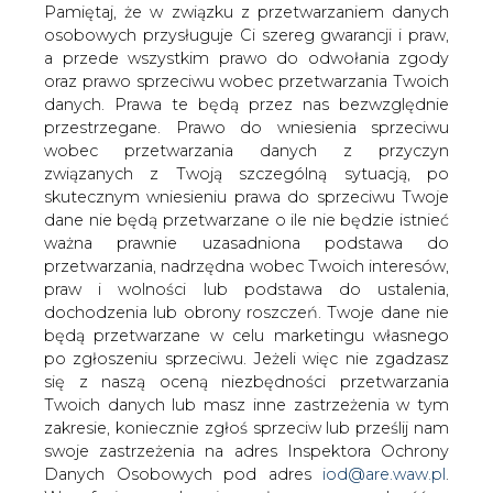
koncerny energetyczne do 15 stycznia
danych. Prawa te będą przez nas bezwzględnie
mają przekazać informacje o zarobkach
przestrzegane. Prawo do wniesienia sprzeciwu
i strukturze własności swoich zarządów
wobec przetwarzania danych z przyczyn
i członków ich rodzin. Kontrola nie
związanych z Twoją szczególną sytuacją, po
ominęła nawet Gazpromu, Rosnieftu i
skutecznym wniesieniu prawa do sprzeciwu Twoje
Transnieftu.
dane nie będą przetwarzane o ile nie będzie istnieć
ważna prawnie uzasadniona podstawa do
Według DGP, przed marcowymi wyborami
przetwarzania, nadrzędna wobec Twoich interesów,
prezydenckimi działania te mają ujawnić skalę korupcji w
praw i wolności lub podstawa do ustalenia,
rosyjskiej energetyce i pomóc Władimirowi Putinowi
dochodzenia lub obrony roszczeń. Twoje dane nie
zrzucić na urzędników winę za rosnące ceny energii
będą przetwarzane w celu marketingu własnego
(blisko 27 proc. w skali rocznej).
po zgłoszeniu sprzeciwu. Jeżeli więc nie zgadzasz
się z naszą oceną niezbędności przetwarzania
Mydląc oczy uczestnikom ostatnich protestów w
Twoich danych lub masz inne zastrzeżenia w tym
Moskwie i większych miastach Rosji, Putin zapowiedział
zakresie, koniecznie zgłoś sprzeciw lub prześlij nam
położenie kresu bezkarności państwowych menedżerów
swoje zastrzeżenia na adres Inspektora Ochrony
z branży elektroenergetycznej, zarzucając im
Danych Osobowych pod adres
iod@are.waw.pl
.
utrzymywanie klanowej struktury władzy oraz
Wycofanie zgody nie wpływa na zgodność z
wyprowadzanie pieniędzy podatników do rajów
prawem przetwarzania dokonanego przed jej
podatkowych. Według promiera Rosji połowa z 352
wycofaniem.
szefów firm energetycznych jest zamieszana w