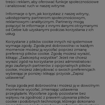
reklamowym i analitycznym. Partnerzy mogą
Geopolityka
połączyć te informacje z innymi danymi otrzymanymi
LTE450
od Ciebie lub uzyskanymi podczas korzystania z ich
usług.
Korzystanie z plików cookie innych niż systemowe
Innowacje i AI
wymaga zgody. Zgoda jest dobrowolna i w każdym
momencie możesz ją wycofać poprzez zmianę
Telekomunikacja i IT
preferencji plików cookie. Zgodę możesz wyrazić,
klikając „Zaakceptuj wszystkie". Jeżeli nie chcesz
Handel emisjami CO2
wyrazić zgód na korzystanie przez administratora i
Wodór
jego zaufanych partnerów z opcjonalnych plików
cookie, możesz zdecydować o swoich preferencjach
Górnictwo
wybierając je poniżej i klikając przycisk „Zapisz
ustawienia".
Zmiany klimatyczne
Twoja zgoda jest dobrowolna i możesz ją w dowolnym
momencie wycofać, zmieniając ustawienia
przeglądarki. Wycofanie zgody pozostanie bez
Atom
wpływu na zgodność z prawem używania plików
Fotowoltaika
cookie i podobnych technologii, którego dokonano
na podstawie zgody przed jej wycofaniem. Korzystanie
Offshore wind
z plików cookie ww. celach związane jest z
przetwarzaniem Twoich danych osobowych.
Magazyny energii
Równocześnie informujemy, że Administratorem