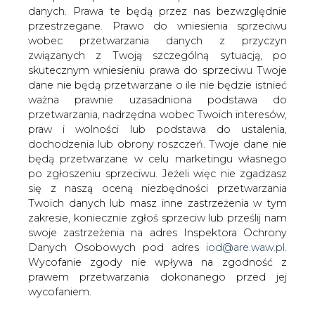
danych. Prawa te będą przez nas bezwzględnie
przestrzegane. Prawo do wniesienia sprzeciwu
&#8222;Dziennik Gazeta
wobec przetwarzania danych z przyczyn
Prawna&#8221; pisze na temat rosnącej
związanych z Twoją szczególną sytuacją, po
roli węgla w Europie skutkującej
skutecznym wniesieniu prawa do sprzeciwu Twoje
ograniczeniem inwestycji koncernów
dane nie będą przetwarzane o ile nie będzie istnieć
gazowych.
ważna prawnie uzasadniona podstawa do
przetwarzania, nadrzędna wobec Twoich interesów,
Renesansem węgla szczególnie zaniepokojona jest
praw i wolności lub podstawa do ustalenia,
Norwegia będąca drugim co do wielkości dostawcą gazu
dochodzenia lub obrony roszczeń. Twoje dane nie
ziemnego w Europie. Według Statoila Unia Europejska
będą przetwarzane w celu marketingu własnego
nie ma strategii co do miejsca gazu w jej bilansie
po zgłoszeniu sprzeciwu. Jeżeli więc nie zgadzasz
energetycznym. W czasach kryzysu coraz mniejszą
się z naszą oceną niezbędności przetwarzania
uwagę zwraca się na tak modne do niedawna zapisy o
Twoich danych lub masz inne zastrzeżenia w tym
redukcji emisji CO2, a zużycie węgla w Europie rośnie.
zakresie, koniecznie zgłoś sprzeciw lub prześlij nam
Według cytowanego przez DGP Rune Bjornsona,
swoje zastrzeżenia na adres Inspektora Ochrony
wiceprezesa Statoila, producenci gazu nie są w stanie
Danych Osobowych pod adres
iod@are.waw.pl
.
oszacować obecnie przyszłego zapotrzebowania na to
Wycofanie zgody nie wpływa na zgodność z
paliwo, co stawia pod znakiem zapytania gazowe
prawem przetwarzania dokonanego przed jej
inwestycje w Europie. Dotyczy to norweskich inwestycji
wycofaniem.
w wydobycie na Morzu Północnym i Azerbejdżanie.