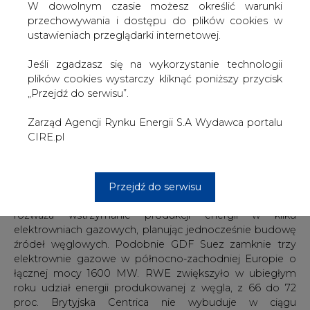
W dowolnym czasie możesz określić warunki
DGP przytacza wyliczenia Bloomberga, z których wynika,
przechowywania i dostępu do plików cookies w
że w Niemczech produkcja 1 MWh energii z gazu jest o
ustawieniach przeglądarki internetowej.
11,70 euro droższa niż z węgla. Podobna sytuacja jest w
Belgii i Holandii. Węglowi pomagają też wyjątkowo niskie
Jeśli zgadzasz się na wykorzystanie technologii
ceny praw do emisji CO2. Reuters oszacował, że dla
plików cookies wystarczy kliknąć poniższy przycisk
opłacalności gazu jako paliwa cena praw do emisji CO2
„Przejdź do serwisu”.
musiałaby wzrosnać do 35 euro za tonę– czytamy w
DGP.
Zarząd Agencji Rynku Energii S.A Wydawca portalu
CIRE.pl
W tej sytuacji europejskie koncerny energetyczne
kupujące dwie trzecie wydobywanego i importowanego
na Stary Kontynent gazu, rezygnują z budowy elektrowni
gazowych i zwiększają zużycie węgla jako paliwa do
Przejdź do serwisu
produkcji energii. DGP podaje lawinę faktów. E.ON
rozważa wstrzymanie produkcji energii w kilku
elektrowniach gazowych, planując jednocześnie budowę
źródeł węglowych. Podobnie GDF Suez zamknie trzy
elektrownie gazowe w północno-zachodniej Europie o
łącznej mocy 1600 MW. RWE zwiększyło w ubiegłym
roku udział energii produkowanej z węgla, z 66 do 72
proc. Brytyjska Centrica nie wybuduje w ciągu