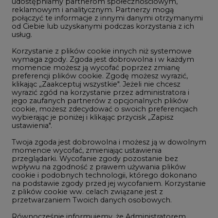
udostępniamy partnerom społecznościowym,
reklamowym i analitycznym. Partnerzy mogą
Geopolityka
połączyć te informacje z innymi danymi otrzymanymi
LTE450
od Ciebie lub uzyskanymi podczas korzystania z ich
usług.
Korzystanie z plików cookie innych niż systemowe
Innowacje i AI
wymaga zgody. Zgoda jest dobrowolna i w każdym
momencie możesz ją wycofać poprzez zmianę
Telekomunikacja i IT
preferencji plików cookie. Zgodę możesz wyrazić,
klikając „Zaakceptuj wszystkie". Jeżeli nie chcesz
Handel emisjami CO2
wyrazić zgód na korzystanie przez administratora i
Wodór
jego zaufanych partnerów z opcjonalnych plików
cookie, możesz zdecydować o swoich preferencjach
Górnictwo
wybierając je poniżej i klikając przycisk „Zapisz
ustawienia".
Zmiany klimatyczne
Twoja zgoda jest dobrowolna i możesz ją w dowolnym
momencie wycofać, zmieniając ustawienia
przeglądarki. Wycofanie zgody pozostanie bez
Atom
wpływu na zgodność z prawem używania plików
Fotowoltaika
cookie i podobnych technologii, którego dokonano
na podstawie zgody przed jej wycofaniem. Korzystanie
Offshore wind
z plików cookie ww. celach związane jest z
przetwarzaniem Twoich danych osobowych.
Magazyny energii
Równocześnie informujemy, że Administratorem