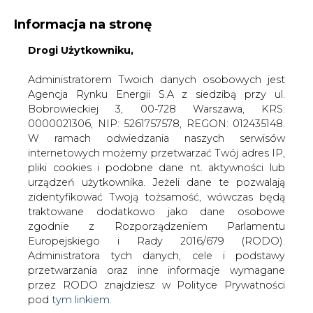
Informacja na stronę
Drogi Użytkowniku,
KONTAKT:
REDAKCJA@CIRE.PL
WYDAWCA PORTALU:
Administratorem Twoich danych osobowych jest
Agencja Rynku Energii S.A z siedzibą przy ul.
A
A
A
WIELKOŚĆ TEKSTU
WYSOKI KONTRAST
Bobrowieckiej 3, 00-728 Warszawa, KRS:
0000021306, NIP: 5261757578, REGON: 012435148.
ZALOGUJ SIĘ
W ramach odwiedzania naszych serwisów
internetowych możemy przetwarzać Twój adres IP,
pliki cookies i podobne dane nt. aktywności lub
urządzeń użytkownika. Jeżeli dane te pozwalają
zidentyfikować Twoją tożsamość, wówczas będą
traktowane dodatkowo jako dane osobowe
zgodnie z Rozporządzeniem Parlamentu
Europejskiego i Rady 2016/679 (RODO).
Administratora tych danych, cele i podstawy
przetwarzania oraz inne informacje wymagane
przez RODO znajdziesz w Polityce Prywatności
pod
tym linkiem.
WŁĄCZ CIRE.TV