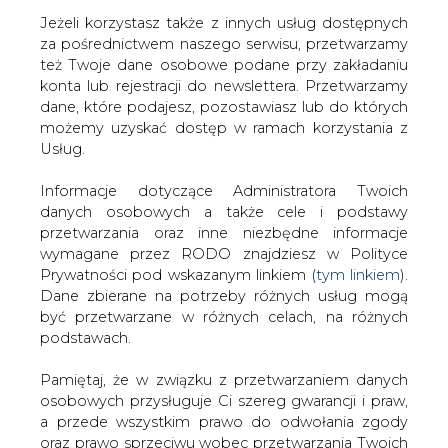
Jeżeli korzystasz także z innych usług dostępnych
za pośrednictwem naszego serwisu, przetwarzamy
też Twoje dane osobowe podane przy zakładaniu
konta lub rejestracji do newslettera. Przetwarzamy
Strona główna
/
RYNEK GAZU
/
Europa zdaje się budzić
dane, które podajesz, pozostawiasz lub do których
z niskoemisyjnego snu, czeka ją renesans węgla
możemy uzyskać dostęp w ramach korzystania z
Usług.
2013-03-06 00:00
drukuj
Informacje dotyczące Administratora Twoich
skomentuj
danych osobowych a także cele i podstawy
udostępnij
:
przetwarzania oraz inne niezbędne informacje
wymagane przez RODO znajdziesz w Polityce
Prywatności pod wskazanym linkiem (
tym linkiem
).
Dane zbierane na potrzeby różnych usług mogą
Europa zdaje się budzić z
być przetwarzane w różnych celach, na różnych
niskoemisyjnego snu, czeka ją
podstawach.
renesans węgla
Pamiętaj, że w związku z przetwarzaniem danych
osobowych przysługuje Ci szereg gwarancji i praw,
a przede wszystkim prawo do odwołania zgody
oraz prawo sprzeciwu wobec przetwarzania Twoich