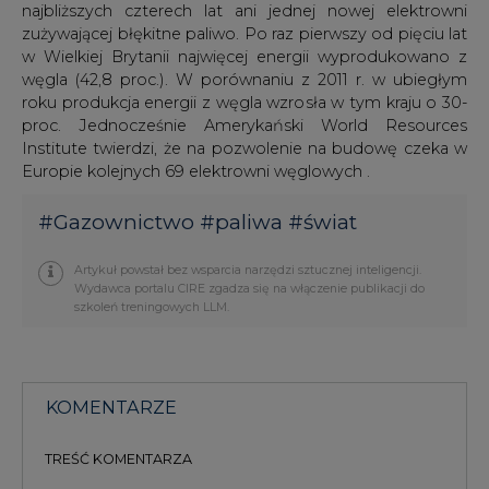
najbliższych czterech lat ani jednej nowej elektrowni
zużywającej błękitne paliwo. Po raz pierwszy od pięciu lat
w Wielkiej Brytanii najwięcej energii wyprodukowano z
węgla (42,8 proc.). W porównaniu z 2011 r. w ubiegłym
roku produkcja energii z węgla wzrosła w tym kraju o 30-
proc. Jednocześnie Amerykański World Resources
Institute twierdzi, że na pozwolenie na budowę czeka w
Europie kolejnych 69 elektrowni węglowych .
#
Gazownictwo
#
paliwa
#
świat
Artykuł powstał bez wsparcia narzędzi sztucznej inteligencji.
Wydawca portalu CIRE zgadza się na włączenie publikacji do
szkoleń treningowych LLM.
KOMENTARZE
TREŚĆ KOMENTARZA