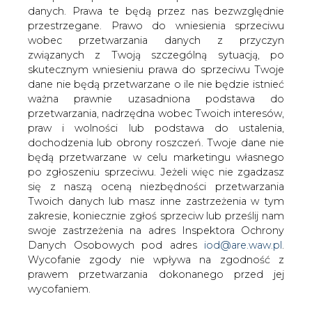
danych. Prawa te będą przez nas bezwzględnie
Tureckie rezerwy gazu łupkowego
przestrzegane. Prawo do wniesienia sprzeciwu
starczą na 40 lat konsumpcji przy
wobec przetwarzania danych z przyczyn
produkcji na poziomie 45 miliardów
związanych z Twoją szczególną sytuacją, po
metrów sześciennych rocznie.
skutecznym wniesieniu prawa do sprzeciwu Twoje
Szacowane zasoby tego surowca w
dane nie będą przetwarzane o ile nie będzie istnieć
Turcji wynoszą 1,8 biliona metrów
ważna prawnie uzasadniona podstawa do
sześciennych. Tak przynajmniej twierdzi
przetwarzania, nadrzędna wobec Twoich interesów,
Tureckie Stowarzyszenie Geologów
praw i wolności lub podstawa do ustalenia,
Naftowych.
dochodzenia lub obrony roszczeń. Twoje dane nie
będą przetwarzane w celu marketingu własnego
Gaz ma znajdować się w południowo-wschodniej części
po zgłoszeniu sprzeciwu. Jeżeli więc nie zgadzasz
kraju. Szacunki dotyczą tylko tych części terytorium Turcji.
się z naszą oceną niezbędności przetwarzania
Dodatkowe ilości mogą znajdować się w Anatolii, w
Twoich danych lub masz inne zastrzeżenia w tym
okolicach Ankary i Gór Toros na południu.
zakresie, koniecznie zgłoś sprzeciw lub prześlij nam
swoje zastrzeżenia na adres Inspektora Ochrony
Geolodzy ze wspomnianego stowarzyszenia oceniają, że
Danych Osobowych pod adres
iod@are.waw.pl
.
tureckie prawo przychylne inwestorom pomoże w
Wycofanie zgody nie wpływa na zgodność z
rozwoju sektora gazu łupkowego, co wpłynie
prawem przetwarzania dokonanego przed jej
pozytywnie na ceny błękitnego paliwa w Turcji.
wycofaniem.