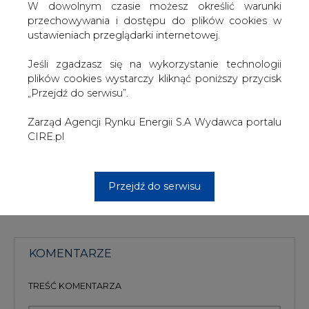
Natomiast według raportu pt. „Nowe metody w
W dowolnym czasie możesz określić warunki
poszukiwaniach gazu naturalnego” przygotowanego
przechowywania i dostępu do plików cookies w
przez podległe amerykańskiemu Departamentowi
ustawieniach przeglądarki internetowej.
Energii Centrum Badań Energetycznych, rezerwy gazu
łupkowego w Turcji sięgają około 424 miliardów metrów
Jeśli zgadzasz się na wykorzystanie technologii
sześciennych. Dla Turcji zużywającej rocznie średnio 45-
plików cookies wystarczy kliknąć poniższy przycisk
50 miliardy metrów sześciennych gazu jest to zapas na
„Przejdź do serwisu”.
10 lat.
Zarząd Agencji Rynku Energii S.A Wydawca portalu
#
Gazownictwo
#
świat
CIRE.pl
Artykuł powstał bez wsparcia narzędzi sztucznej inteligencji.
Wydawca portalu CIRE zgadza się na włączenie publikacji do
Przejdź do serwisu
szkoleń treningowych LLM.
KOMENTARZE
TREŚĆ KOMENTARZA