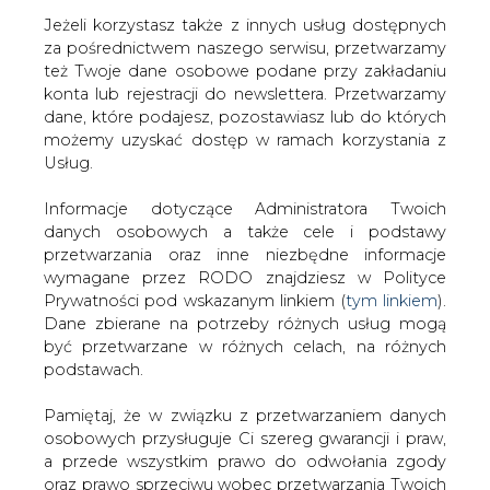
Jeżeli korzystasz także z innych usług dostępnych
za pośrednictwem naszego serwisu, przetwarzamy
też Twoje dane osobowe podane przy zakładaniu
konta lub rejestracji do newslettera. Przetwarzamy
Strona główna
/
RYNEK GAZU
/
Różne oceny zasobów
dane, które podajesz, pozostawiasz lub do których
gazu łupkowego w Turcji
możemy uzyskać dostęp w ramach korzystania z
Usług.
2013-03-07 00:00
drukuj
Informacje dotyczące Administratora Twoich
skomentuj
danych osobowych a także cele i podstawy
udostępnij
:
przetwarzania oraz inne niezbędne informacje
wymagane przez RODO znajdziesz w Polityce
Prywatności pod wskazanym linkiem (
tym linkiem
).
Dane zbierane na potrzeby różnych usług mogą
Różne oceny zasobów gazu
być przetwarzane w różnych celach, na różnych
łupkowego w Turcji
podstawach.
Pamiętaj, że w związku z przetwarzaniem danych
osobowych przysługuje Ci szereg gwarancji i praw,
a przede wszystkim prawo do odwołania zgody
oraz prawo sprzeciwu wobec przetwarzania Twoich