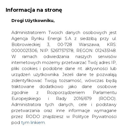
Informacja na stronę
Drogi Użytkowniku,
KONTAKT:
REDAKCJA@CIRE.PL
WYDAWCA PORTALU:
Administratorem Twoich danych osobowych jest
Agencja Rynku Energii S.A z siedzibą przy ul.
A
A
A
WIELKOŚĆ TEKSTU
WYSOKI KONTRAST
Bobrowieckiej 3, 00-728 Warszawa, KRS:
0000021306, NIP: 5261757578, REGON: 012435148.
ZALOGUJ SIĘ
W ramach odwiedzania naszych serwisów
internetowych możemy przetwarzać Twój adres IP,
pliki cookies i podobne dane nt. aktywności lub
urządzeń użytkownika. Jeżeli dane te pozwalają
zidentyfikować Twoją tożsamość, wówczas będą
traktowane dodatkowo jako dane osobowe
zgodnie z Rozporządzeniem Parlamentu
Europejskiego i Rady 2016/679 (RODO).
Administratora tych danych, cele i podstawy
przetwarzania oraz inne informacje wymagane
przez RODO znajdziesz w Polityce Prywatności
pod
tym linkiem.
WŁĄCZ CIRE.TV