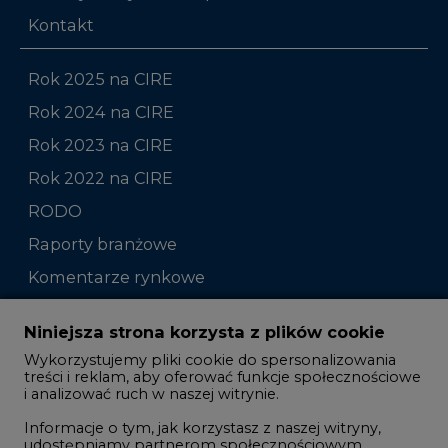
Kontakt
Rok 2025 na CIRE
Rok 2024 na CIRE
Rok 2023 na CIRE
Rok 2022 na CIRE
RODO
Raporty branżowe
Komentarze rynkowe
Zmiany kadrowe na rynku
Niniejsza strona korzysta z plików cookie
Wykorzystujemy pliki cookie do spersonalizowania
Studio CIRE
treści i reklam, aby oferować funkcje społecznościowe
i analizować ruch w naszej witrynie.
Rozmowy o energetyce
Informacje o tym, jak korzystasz z naszej witryny,
Gospodarka
udostępniamy partnerom społecznościowym,