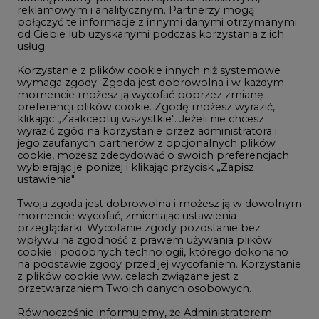
reklamowym i analitycznym. Partnerzy mogą
Geopolityka
połączyć te informacje z innymi danymi otrzymanymi
LTE450
od Ciebie lub uzyskanymi podczas korzystania z ich
usług.
Korzystanie z plików cookie innych niż systemowe
Innowacje i AI
wymaga zgody. Zgoda jest dobrowolna i w każdym
momencie możesz ją wycofać poprzez zmianę
Telekomunikacja i IT
preferencji plików cookie. Zgodę możesz wyrazić,
klikając „Zaakceptuj wszystkie". Jeżeli nie chcesz
Handel emisjami CO2
wyrazić zgód na korzystanie przez administratora i
Wodór
jego zaufanych partnerów z opcjonalnych plików
cookie, możesz zdecydować o swoich preferencjach
Górnictwo
wybierając je poniżej i klikając przycisk „Zapisz
ustawienia".
Zmiany klimatyczne
Twoja zgoda jest dobrowolna i możesz ją w dowolnym
momencie wycofać, zmieniając ustawienia
przeglądarki. Wycofanie zgody pozostanie bez
Atom
wpływu na zgodność z prawem używania plików
Fotowoltaika
cookie i podobnych technologii, którego dokonano
na podstawie zgody przed jej wycofaniem. Korzystanie
Offshore wind
z plików cookie ww. celach związane jest z
przetwarzaniem Twoich danych osobowych.
Magazyny energii
Równocześnie informujemy, że Administratorem