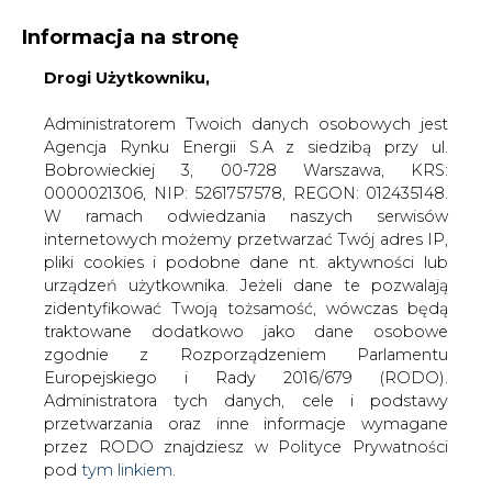
Informacja na stronę
Drogi Użytkowniku,
KONTAKT:
REDAKCJA@CIRE.PL
WYDAWCA PORTALU:
Administratorem Twoich danych osobowych jest
Agencja Rynku Energii S.A z siedzibą przy ul.
A
A
A
WIELKOŚĆ TEKSTU
WYSOKI KONTRAST
Bobrowieckiej 3, 00-728 Warszawa, KRS:
0000021306, NIP: 5261757578, REGON: 012435148.
ZALOGUJ SIĘ
W ramach odwiedzania naszych serwisów
internetowych możemy przetwarzać Twój adres IP,
pliki cookies i podobne dane nt. aktywności lub
urządzeń użytkownika. Jeżeli dane te pozwalają
zidentyfikować Twoją tożsamość, wówczas będą
traktowane dodatkowo jako dane osobowe
zgodnie z Rozporządzeniem Parlamentu
Europejskiego i Rady 2016/679 (RODO).
Administratora tych danych, cele i podstawy
przetwarzania oraz inne informacje wymagane
przez RODO znajdziesz w Polityce Prywatności
pod
tym linkiem.
WŁĄCZ CIRE.TV