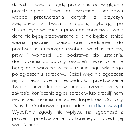
danych. Prawa te będą przez nas bezwzględnie
przestrzegane. Prawo do wniesienia sprzeciwu
78 proc. Polaków opowiada się za
wobec przetwarzania danych z przyczyn
wydobywaniem gazu z łupków w
związanych z Twoją szczególną sytuacją, po
naszym kraju, a 7 proc. jest przeciwko -
skutecznym wniesieniu prawa do sprzeciwu Twoje
wynika z opublikowanego w czwartek
dane nie będą przetwarzane o ile nie będzie istnieć
sondażu Centrum Badania Opinii
ważna prawnie uzasadniona podstawa do
Społecznej. Zdania w tej sprawie nie ma
przetwarzania, nadrzędna wobec Twoich interesów,
15 proc. Polaków.
praw i wolności lub podstawa do ustalenia,
dochodzenia lub obrony roszczeń. Twoje dane nie
Według badania za wydobyciem gazu z łupków w
będą przetwarzane w celu marketingu własnego
pobliżu miejsca zamieszkania opowiedziało się 59 proc.
po zgłoszeniu sprzeciwu. Jeżeli więc nie zgadzasz
Polaków. Przeciw takiemu pomysłowi jest 27 proc.
się z naszą oceną niezbędności przetwarzania
badanych. 14 proc. respondentów nie potrafi zająć
Twoich danych lub masz inne zastrzeżenia w tym
stanowiska w tej sprawie.
zakresie, koniecznie zgłoś sprzeciw lub prześlij nam
swoje zastrzeżenia na adres Inspektora Ochrony
Autorzy badania podkreślają, że zwolennikami takich
Danych Osobowych pod adres
iod@are.waw.pl
.
inwestycji są częściej mężczyźni niż kobiety, osoby lepiej
Wycofanie zgody nie wpływa na zgodność z
wykształcone oraz mieszkańcy miejskich ośrodków.
prawem przetwarzania dokonanego przed jej
wycofaniem.
W opinii 82 proc. badanych wydobycie gazu z łupków
zwiększyłoby bezpieczeństwo energetyczne Polski,