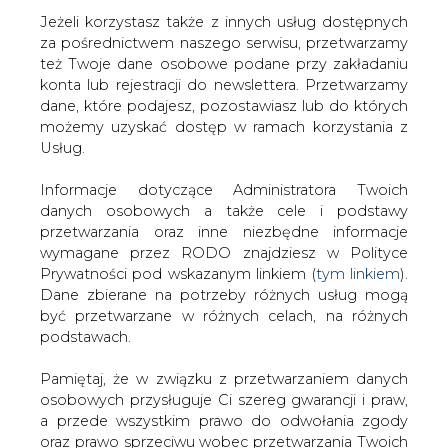
Jeżeli korzystasz także z innych usług dostępnych
za pośrednictwem naszego serwisu, przetwarzamy
też Twoje dane osobowe podane przy zakładaniu
konta lub rejestracji do newslettera. Przetwarzamy
Strona główna
/
RYNEK GAZU
/
CBOS: prawie 80 proc.
dane, które podajesz, pozostawiasz lub do których
Polaków za wydobyciem gazu z łupków w Polsce
możemy uzyskać dostęp w ramach korzystania z
Usług.
2013-06-06 00:00
drukuj
Informacje dotyczące Administratora Twoich
skomentuj
danych osobowych a także cele i podstawy
udostępnij
:
przetwarzania oraz inne niezbędne informacje
wymagane przez RODO znajdziesz w Polityce
Prywatności pod wskazanym linkiem (
tym linkiem
).
Dane zbierane na potrzeby różnych usług mogą
CBOS: prawie 80 proc. Polaków za
być przetwarzane w różnych celach, na różnych
wydobyciem gazu z łupków w
podstawach.
Polsce
Pamiętaj, że w związku z przetwarzaniem danych
osobowych przysługuje Ci szereg gwarancji i praw,
a przede wszystkim prawo do odwołania zgody
oraz prawo sprzeciwu wobec przetwarzania Twoich