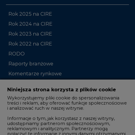
Rok 2025 na CIRE
Rok 2024 na CIRE
Rok 2023 na CIRE
Rok 2022 na CIRE
RODO
Raporty branżowe
Komentarze rynkowe
Zmiany kadrowe na rynku
Niniejsza strona korzysta z plików cookie
Wykorzystujemy pliki cookie do spersonalizowania
Studio CIRE
treści i reklam, aby oferować funkcje społecznościowe
i analizować ruch w naszej witrynie.
Rozmowy o energetyce
Informacje o tym, jak korzystasz z naszej witryny,
Gospodarka
udostępniamy partnerom społecznościowym,
reklamowym i analitycznym. Partnerzy mogą
Geopolityka
połączyć te informacje z innymi danymi otrzymanymi