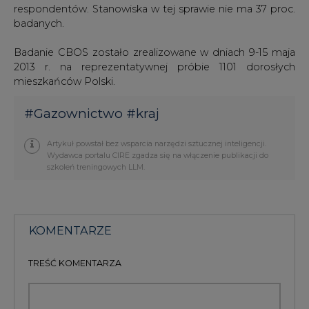
respondentów. Stanowiska w tej sprawie nie ma 37 proc.
badanych.
Badanie CBOS zostało zrealizowane w dniach 9-15 maja
2013 r. na reprezentatywnej próbie 1101 dorosłych
mieszkańców Polski.
#
Gazownictwo
#
kraj
Artykuł powstał bez wsparcia narzędzi sztucznej inteligencji.
Wydawca portalu CIRE zgadza się na włączenie publikacji do
szkoleń treningowych LLM.
KOMENTARZE
TREŚĆ KOMENTARZA