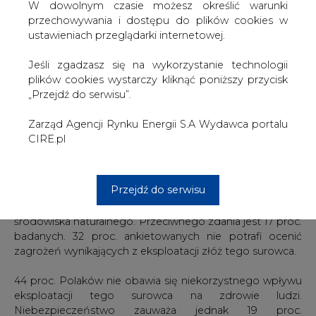
W dowolnym czasie możesz określić warunki
poprzez częściowe uniezależnienie naszego kraju od
przechowywania i dostępu do plików cookies w
dostaw surowców z zagranicy. Przeciwnego zdania jest 5
ustawieniach przeglądarki internetowej.
proc. Polaków, a zdania w tej sprawie nie ma 13 proc.
Jeśli zgadzasz się na wykorzystanie technologii
Autorzy badania wskazują, że w ocenie 66 proc. Polaków
plików cookies wystarczy kliknąć poniższy przycisk
eksploatacja złóż gazu z łupków byłaby opłacalna,
„Przejdź do serwisu”.
ponieważ jego cena nie przewyższyłaby kosztów
ponoszonych przy zakupie surowców od dostawców
Zarząd Agencji Rynku Energii S.A Wydawca portalu
zewnętrznych. Z takim pomysłem nie zgadza się 10 proc.
CIRE.pl
respondentów. 24 proc. badanych nie wypowiedziało się
na ten temat.
Przejdź do serwisu
Z badania wynika, że 51 proc. Polaków uważa, że
wydobycie gazu z łupków jest bezpieczne dla
środowiska naturalnego. Przeciwnego zdania jest 17 proc.
badanych. 32 proc. ankietowanych nie potrafi ocenić
zagrożeń wynikających z eksploatacji złóż tego surowca.
44 proc. Polaków nie obawia się niekorzystnego wpływu
eksploatacji tego surowca na zdrowie ludzi.
Niebezpieczeństwo zauważa jednak 19 proc.