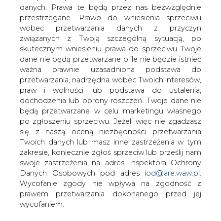
przeznaczono do sprzedaży gazową
danych. Prawa te będą przez nas bezwzględnie
przestrzegane. Prawo do wniesienia sprzeciwu
spółkę DEPA i operatora gazociągów
wobec przetwarzania danych z przyczyn
DESFA. Nie zgłosiło się jednak zbyt
związanych z Twoją szczególną sytuacją, po
wielu chętnych na te aktywa.
skutecznym wniesieniu prawa do sprzeciwu Twoje
Jak poinformowała gazeta, nikt nie był zainteresowany
dane nie będą przetwarzane o ile nie będzie istnieć
kupnem spółki DEPA, a przejęciem operatora
ważna prawnie uzasadniona podstawa do
gazociągów DESFA był zainteresowany tylko jeden
przetwarzania, nadrzędna wobec Twoich interesów,
podmiot – azerbejdżański państwowy koncern naftowo-
praw i wolności lub podstawa do ustalenia,
gazowy SOCAR.
dochodzenia lub obrony roszczeń. Twoje dane nie
będą przetwarzane w celu marketingu własnego
DGP przypomniał, że termin składania ofert wyznaczony
po zgłoszeniu sprzeciwu. Jeżeli więc nie zgadzasz
przez rządową agencję prywatyzacyjną – Hellenic
się z naszą oceną niezbędności przetwarzania
Republic Asset Development Fund minął w poniedziałek
Twoich danych lub masz inne zastrzeżenia w tym
w południe.
zakresie, koniecznie zgłoś sprzeciw lub prześlij nam
swoje zastrzeżenia na adres Inspektora Ochrony
Porażka tej prywatyzacji oznacza, że Grecji nie uda się
Danych Osobowych pod adres
iod@are.waw.pl
.
zrealizować celów przyjmowanych w ramach
Wycofanie zgody nie wpływa na zgodność z
dotychczasowego programu prywatyzacyjnym - napisała
prawem przetwarzania dokonanego przed jej
gazeta. Jak bowiem zauważył DGP, zakładały one, że
wycofaniem.
przed 2020 r. ze sprzedaży państwowych spółek uda się