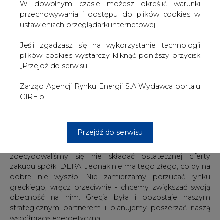
uzyskać 50 mld euro.
W dowolnym czasie możesz określić warunki
przechowywania i dostępu do plików cookies w
Obecnie rząd zredukował te plany do 11,1 mld euro które
ustawieniach przeglądarki internetowej.
miałyby zostać pozyskane do 2016 r., 25 mld do zdobycia
do końca obecnej dekady i 50 mld w nieokreślonej
Jeśli zgadzasz się na wykorzystanie technologii
przyszłości - poinformował DGP.
plików cookies wystarczy kliknąć poniższy przycisk
„Przejdź do serwisu”.
W przesłanym prasie oświadczeniu, wiceprezes
Gazpromu Aleksander Miedwiediew napisał:
Zarząd Agencji Rynku Energii S.A Wydawca portalu
„Szczegółowo rozważyliśmy możliwe zyski oraz ryzyko
CIRE.pl
związane z uczestnictwem firmy Gazprom w przetargu i
zdecydowaliśmy się nie składać ostatecznej oferty
zakupu spółki DEPA. Jednak nie ma tego złego, co by na
Przejdź do serwisu
dobre nie wyszło. Nie zamierzamy porzucać rynku
greckiego, wręcz przeciwnie - chcemy zwiększać swoją
obecność na nim. Grecja była i pozostaje naszym
strategicznym partnerem i planujemy poszerzać naszą
współpracę energetyczną.
Rzecznik prasowy rosyjskiego koncenru Siergiej
Kuprianow napisał natomiast: „Gazprom nie otrzymał