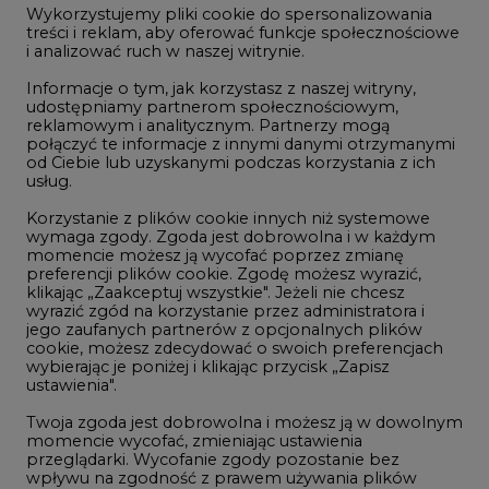
Wykorzystujemy pliki cookie do spersonalizowania
Studio CIRE
treści i reklam, aby oferować funkcje społecznościowe
i analizować ruch w naszej witrynie.
Rozmowy o energetyce
Informacje o tym, jak korzystasz z naszej witryny,
Gospodarka
udostępniamy partnerom społecznościowym,
reklamowym i analitycznym. Partnerzy mogą
Geopolityka
połączyć te informacje z innymi danymi otrzymanymi
LTE450
od Ciebie lub uzyskanymi podczas korzystania z ich
usług.
Korzystanie z plików cookie innych niż systemowe
Innowacje i AI
wymaga zgody. Zgoda jest dobrowolna i w każdym
momencie możesz ją wycofać poprzez zmianę
Telekomunikacja i IT
preferencji plików cookie. Zgodę możesz wyrazić,
klikając „Zaakceptuj wszystkie". Jeżeli nie chcesz
Handel emisjami CO2
wyrazić zgód na korzystanie przez administratora i
Wodór
jego zaufanych partnerów z opcjonalnych plików
cookie, możesz zdecydować o swoich preferencjach
Górnictwo
wybierając je poniżej i klikając przycisk „Zapisz
ustawienia".
Zmiany klimatyczne
Twoja zgoda jest dobrowolna i możesz ją w dowolnym
momencie wycofać, zmieniając ustawienia
przeglądarki. Wycofanie zgody pozostanie bez
Atom
wpływu na zgodność z prawem używania plików