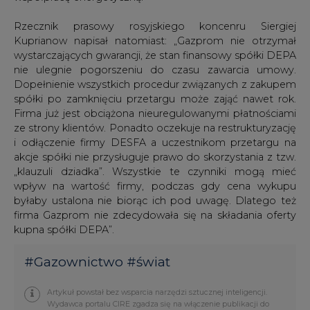
wystarczających gwarancji, że stan finansowy spółki DEPA
nie ulegnie pogorszeniu do czasu zawarcia umowy.
Dopełnienie wszystkich procedur związanych z zakupem
spółki po zamknięciu przetargu może zająć nawet rok.
Firma już jest obciążona nieuregulowanymi płatnościami
ze strony klientów. Ponadto oczekuje na restrukturyzację
i odłączenie firmy DESFA a uczestnikom przetargu na
akcje spółki nie przysługuje prawo do skorzystania z tzw.
„klauzuli dziadka”. Wszystkie te czynniki mogą mieć
wpływ na wartość firmy, podczas gdy cena wykupu
byłaby ustalona nie biorąc ich pod uwagę. Dlatego też
firma Gazprom nie zdecydowała się na składania oferty
kupna spółki DEPA”.
#
Gazownictwo
#
świat
Artykuł powstał bez wsparcia narzędzi sztucznej inteligencji.
Wydawca portalu CIRE zgadza się na włączenie publikacji do
szkoleń treningowych LLM.