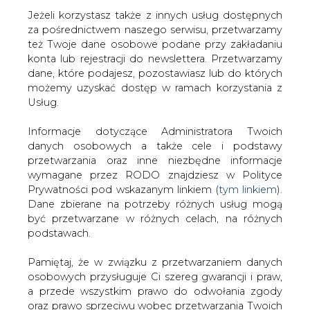
Strona główna
/
RYNEK GAZU
/
Fiasko energetycznej
Jeżeli korzystasz także z innych usług dostępnych
prywatyzacji w Grecji
za pośrednictwem naszego serwisu, przetwarzamy
też Twoje dane osobowe podane przy zakładaniu
2013-06-11 00:00
konta lub rejestracji do newslettera. Przetwarzamy
drukuj
dane, które podajesz, pozostawiasz lub do których
skomentuj
możemy uzyskać dostęp w ramach korzystania z
Usług.
udostępnij
:
Informacje dotyczące Administratora Twoich
danych osobowych a także cele i podstawy
przetwarzania oraz inne niezbędne informacje
Fiasko energetycznej prywatyzacji
w Grecji
wymagane przez RODO znajdziesz w Polityce
Prywatności pod wskazanym linkiem (
tym linkiem
).
Dane zbierane na potrzeby różnych usług mogą
być przetwarzane w różnych celach, na różnych
podstawach.
Pamiętaj, że w związku z przetwarzaniem danych
Jak napisał &#8222;Dziennik Gazeta
osobowych przysługuje Ci szereg gwarancji i praw,
Prawna&#8221;, w ramach greckiego
a przede wszystkim prawo do odwołania zgody
programu prywatyzacyjnego
oraz prawo sprzeciwu wobec przetwarzania Twoich