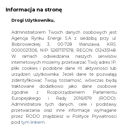
WYDAWCA PORTALU:
Informacja na stronę
A
A
Drogi Użytkowniku,
A
WIELKOŚĆ TEKSTU
WYSOKI KONTRAST
ZALOGUJ SIĘ
Administratorem Twoich danych osobowych jest
Agencja Rynku Energii S.A z siedzibą przy ul.
Bobrowieckiej 3, 00-728 Warszawa, KRS:
0000021306, NIP: 5261757578, REGON: 012435148.
W ramach odwiedzania naszych serwisów
internetowych możemy przetwarzać Twój adres IP,
pliki cookies i podobne dane nt. aktywności lub
urządzeń użytkownika. Jeżeli dane te pozwalają
zidentyfikować Twoją tożsamość, wówczas będą
traktowane dodatkowo jako dane osobowe
zgodnie z Rozporządzeniem Parlamentu
Europejskiego i Rady 2016/679 (RODO).
WŁĄCZ CIRE.TV
Administratora tych danych, cele i podstawy
przetwarzania oraz inne informacje wymagane
przez RODO znajdziesz w Polityce Prywatności
pod
tym linkiem.