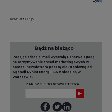
Bądź na bieżąco
Podając adres e-mail wyrażają Państwo zgodę
na otrzymywanie treści marketingowych w
postaci newslettera pocztą elektroniczną od
Agencji Rynku Energii S.A z siedzibą w
Warszawie.
ZAPISZ SIĘ DO NEWSLETTERA
Więcej informacji dotyczących przetwarzania
przez nas Państwa danych osobowych, w tym
informacje o przysługujących Państwu
prawach, znajduje się w
polityce prywatności.