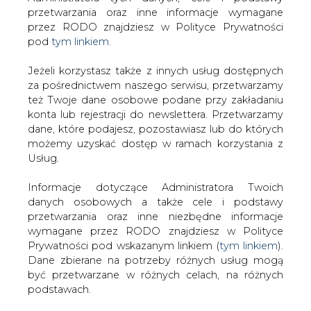
Strona główna
/
RYNEK GAZU
/
EIA: już nie długo gaz
Jeżeli korzystasz także z innych usług dostępnych
podstawowym paliwem w USA
za pośrednictwem naszego serwisu, przetwarzamy
też Twoje dane osobowe podane przy zakładaniu
2013-07-09 00:00
konta lub rejestracji do newslettera. Przetwarzamy
drukuj
dane, które podajesz, pozostawiasz lub do których
skomentuj
możemy uzyskać dostęp w ramach korzystania z
Usług.
udostępnij
:
Informacje dotyczące Administratora Twoich
danych osobowych a także cele i podstawy
przetwarzania oraz inne niezbędne informacje
EIA: już nie długo gaz
podstawowym paliwem w USA
wymagane przez RODO znajdziesz w Polityce
Prywatności pod wskazanym linkiem (
tym linkiem
).
Dane zbierane na potrzeby różnych usług mogą
być przetwarzane w różnych celach, na różnych
podstawach.
Pamiętaj, że w związku z przetwarzaniem danych
Jak poinformował &#8222;Puls
osobowych przysługuje Ci szereg gwarancji i praw,
Biznesu&#8221;, według Energy
a przede wszystkim prawo do odwołania zgody
Information Administration jeszcze
oraz prawo sprzeciwu wobec przetwarzania Twoich