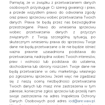
przez trzy dekady paliwa kopalne
danych. Prawa te będą przez nas bezwzględnie
przestrzegane. Prawo do wniesienia sprzeciwu
pozostaną podstawowym źródłem
wobec przetwarzania danych z przyczyn
energii dla amerykańskiej gospodarki,
związanych z Twoją szczególną sytuacją, po
ale już niedługo gaz zamiast ropy
skutecznym wniesieniu prawa do sprzeciwu Twoje
naftowej stanie się dla niej paliwem
dane nie będą przetwarzane o ile nie będzie istnieć
podstawowym.
ważna prawnie uzasadniona podstawa do
przetwarzania, nadrzędna wobec Twoich interesów,
Na podstawie danych dla gospodarki amerykańskiej EIA
praw i wolności lub podstawa do ustalenia,
stworzyła wykresy zużycia energii produkowanej z
dochodzenia lub obrony roszczeń. Twoje dane nie
poszczególnych paliw.
będą przetwarzane w celu marketingu własnego
po zgłoszeniu sprzeciwu. Jeżeli więc nie zgadzasz
Według EIA rosnąca ostatnio produkcja ropy i gazu w
się z naszą oceną niezbędności przetwarzania
USA doprowadziła do przetasowań w zużyciu paliw
Twoich danych lub masz inne zastrzeżenia w tym
kopalnych, jednak nie zmienia to dominacji trzech paliw
zakresie, koniecznie zgłoś sprzeciw lub prześlij nam
kopalnych: węgla, ropy i gazu. Agencja prognozuje, że w
swoje zastrzeżenia na adres Inspektora Ochrony
2040 r. mają one wciąż zaspokajać ponad 75 proc.
Danych Osobowych pod adres
iod@are.waw.pl
.
amerykańskiego zapotrzebowania na energię – czytamy
Wycofanie zgody nie wpływa na zgodność z
w „Pulsie Biznesu”.
prawem przetwarzania dokonanego przed jej
wycofaniem.
#
Energetyka
#
Gazownictwo
#
paliwa
#
świa