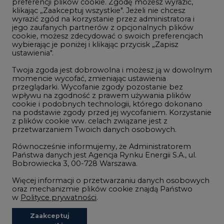
Górnictwo
wybierając je poniżej i klikając przycisk „Zapisz
ustawienia".
Zmiany klimatyczne
Twoja zgoda jest dobrowolna i możesz ją w dowolnym
momencie wycofać, zmieniając ustawienia
przeglądarki. Wycofanie zgody pozostanie bez
Atom
wpływu na zgodność z prawem używania plików
Fotowoltaika
cookie i podobnych technologii, którego dokonano
na podstawie zgody przed jej wycofaniem. Korzystanie
Offshore wind
z plików cookie ww. celach związane jest z
przetwarzaniem Twoich danych osobowych.
Magazyny energii
Równocześnie informujemy, że Administratorem
Zielone samorządy
Państwa danych jest Agencja Rynku Energii S.A., ul.
Bobrowiecka 3, 00-728 Warszawa.
Zielona gospodarka
Więcej informacji o przetwarzaniu danych osobowych
oraz mechanizmie plików cookie znajdą Państwo
w
Polityce prywatności
.
Zaakceptuj
©2002-
2021 - 2026
-
CIRE.PL
Centrum Informacji o Rynku Energii
wszystkie
REDAKCJA@CIRE.PL
REKLAMA@CIRE.PL
Niezbędne pliki cookies