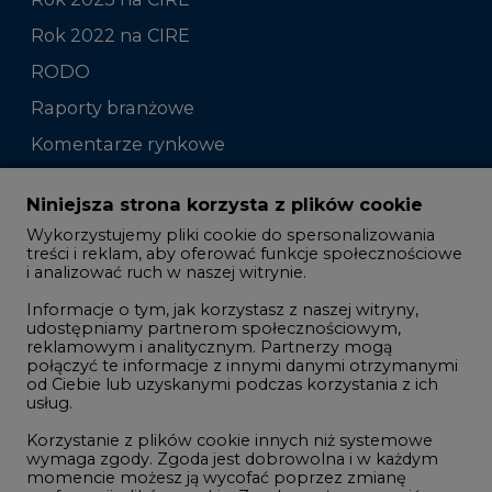
Raporty branżowe
Komentarze rynkowe
Zmiany kadrowe na rynku
Niniejsza strona korzysta z plików cookie
Wykorzystujemy pliki cookie do spersonalizowania
Studio CIRE
treści i reklam, aby oferować funkcje społecznościowe
i analizować ruch w naszej witrynie.
Rozmowy o energetyce
Informacje o tym, jak korzystasz z naszej witryny,
Gospodarka
udostępniamy partnerom społecznościowym,
reklamowym i analitycznym. Partnerzy mogą
Geopolityka
połączyć te informacje z innymi danymi otrzymanymi
LTE450
od Ciebie lub uzyskanymi podczas korzystania z ich
usług.
Korzystanie z plików cookie innych niż systemowe
Innowacje i AI
wymaga zgody. Zgoda jest dobrowolna i w każdym
momencie możesz ją wycofać poprzez zmianę
Telekomunikacja i IT
preferencji plików cookie. Zgodę możesz wyrazić,
klikając „Zaakceptuj wszystkie". Jeżeli nie chcesz
Handel emisjami CO2
wyrazić zgód na korzystanie przez administratora i
Wodór
jego zaufanych partnerów z opcjonalnych plików
cookie, możesz zdecydować o swoich preferencjach