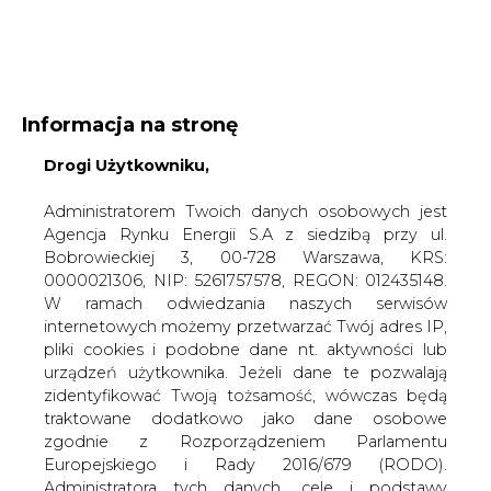
WYDAWCA PORTALU:
Informacja na stronę
A
A
Drogi Użytkowniku,
A
WIELKOŚĆ TEKSTU
WYSOKI KONTRAST
ZALOGUJ SIĘ
Administratorem Twoich danych osobowych jest
Agencja Rynku Energii S.A z siedzibą przy ul.
Bobrowieckiej 3, 00-728 Warszawa, KRS:
0000021306, NIP: 5261757578, REGON: 012435148.
W ramach odwiedzania naszych serwisów
internetowych możemy przetwarzać Twój adres IP,
pliki cookies i podobne dane nt. aktywności lub
urządzeń użytkownika. Jeżeli dane te pozwalają
zidentyfikować Twoją tożsamość, wówczas będą
traktowane dodatkowo jako dane osobowe
zgodnie z Rozporządzeniem Parlamentu
Europejskiego i Rady 2016/679 (RODO).
WŁĄCZ CIRE.TV
Administratora tych danych, cele i podstawy
przetwarzania oraz inne informacje wymagane
przez RODO znajdziesz w Polityce Prywatności
pod
tym linkiem.