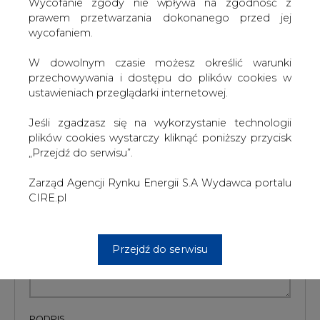
W dowolnym czasie możesz określić warunki
Artykuł powstał bez wsparcia narzędzi sztucznej inteligencji.
przechowywania i dostępu do plików cookies w
Wydawca portalu CIRE zgadza się na włączenie publikacji do
ustawieniach przeglądarki internetowej.
szkoleń treningowych LLM.
Jeśli zgadzasz się na wykorzystanie technologii
plików cookies wystarczy kliknąć poniższy przycisk
„Przejdź do serwisu”.
KOMENTARZE
Zarząd Agencji Rynku Energii S.A Wydawca portalu
TREŚĆ KOMENTARZA
CIRE.pl
Przejdź do serwisu
PODPIS
Przesłanie komentarza oznacza akceptację zasad korzystania z portalu