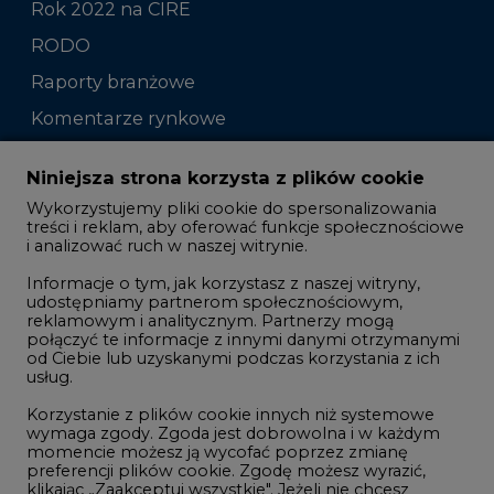
Rok 2022 na CIRE
RODO
Raporty branżowe
Komentarze rynkowe
Zmiany kadrowe na rynku
Niniejsza strona korzysta z plików cookie
Wykorzystujemy pliki cookie do spersonalizowania
Studio CIRE
treści i reklam, aby oferować funkcje społecznościowe
i analizować ruch w naszej witrynie.
Rozmowy o energetyce
Informacje o tym, jak korzystasz z naszej witryny,
Gospodarka
udostępniamy partnerom społecznościowym,
reklamowym i analitycznym. Partnerzy mogą
Geopolityka
połączyć te informacje z innymi danymi otrzymanymi
LTE450
od Ciebie lub uzyskanymi podczas korzystania z ich
usług.
Korzystanie z plików cookie innych niż systemowe
Innowacje i AI
wymaga zgody. Zgoda jest dobrowolna i w każdym
momencie możesz ją wycofać poprzez zmianę
Telekomunikacja i IT
preferencji plików cookie. Zgodę możesz wyrazić,
klikając „Zaakceptuj wszystkie". Jeżeli nie chcesz
Handel emisjami CO2