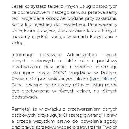
Jeżeli korzystasz także z innych usług dostępnych
za pośrednictwem naszego serwisu, przetwarzamy
też Twoje dane osobowe podane przy zakładaniu
konta lub rejestracji do newslettera. Przetwarzamy
Strona główna
/
RYNEK GAZU
/
KE wycofała skargę
dane, które podajesz, pozostawiasz lub do których
przeciwko Polsce odnośnie rynku energii i gazu
możemy uzyskać dostęp w ramach korzystania z
Usług.
2013-11-21 00:00
drukuj
Informacje dotyczące Administratora Twoich
skomentuj
danych osobowych a także cele i podstawy
udostępnij
:
przetwarzania oraz inne niezbędne informacje
wymagane przez RODO znajdziesz w Polityce
Prywatności pod wskazanym linkiem (
tym linkiem
).
Dane zbierane na potrzeby różnych usług mogą
być przetwarzane w różnych celach, na różnych
podstawach.
Pamiętaj, że w związku z przetwarzaniem danych
osobowych przysługuje Ci szereg gwarancji i praw,
a przede wszystkim prawo do odwołania zgody
oraz prawo sprzeciwu wobec przetwarzania Twoich