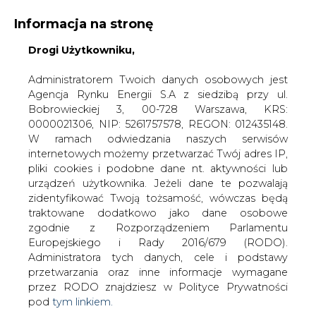
Informacja na stronę
Drogi Użytkowniku,
KONTAKT:
REDAKCJA@CIRE.PL
WYDAWCA PORTALU:
Administratorem Twoich danych osobowych jest
Agencja Rynku Energii S.A z siedzibą przy ul.
A
A
A
WIELKOŚĆ TEKSTU
WYSOKI KONTRAST
Bobrowieckiej 3, 00-728 Warszawa, KRS:
0000021306, NIP: 5261757578, REGON: 012435148.
ZALOGUJ SIĘ
W ramach odwiedzania naszych serwisów
internetowych możemy przetwarzać Twój adres IP,
pliki cookies i podobne dane nt. aktywności lub
urządzeń użytkownika. Jeżeli dane te pozwalają
zidentyfikować Twoją tożsamość, wówczas będą
traktowane dodatkowo jako dane osobowe
zgodnie z Rozporządzeniem Parlamentu
Europejskiego i Rady 2016/679 (RODO).
Administratora tych danych, cele i podstawy
przetwarzania oraz inne informacje wymagane
przez RODO znajdziesz w Polityce Prywatności
pod
tym linkiem.
WŁĄCZ CIRE.TV