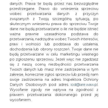
danych. Prawa te będą przez nas bezwzględnie
przestrzegane. Prawo do wniesienia sprzeciwu
KE wycofała skargę przeciwko
Polsce odnośnie rynku energii i
wobec przetwarzania danych z przyczyn
gazu
związanych z Twoją szczególną sytuacją, po
skutecznym wniesieniu prawa do sprzeciwu Twoje
dane nie będą przetwarzane o ile nie będzie istnieć
ważna prawnie uzasadniona podstawa do
przetwarzania, nadrzędna wobec Twoich interesów,
praw i wolności lub podstawa do ustalenia,
dochodzenia lub obrony roszczeń. Twoje dane nie
20 listopada Komisja Europejska podjęła
będą przetwarzane w celu marketingu własnego
decyzję o wycofaniu z Trybunału
po zgłoszeniu sprzeciwu. Jeżeli więc nie zgadzasz
Sprawiedliwości Unii Europejskiej skargi
się z naszą oceną niezbędności przetwarzania
przeciwko Polsce dotyczącej
Twoich danych lub masz inne zastrzeżenia w tym
niewdrożenia dyrektywy Parlamentu
zakresie, koniecznie zgłoś sprzeciw lub prześlij nam
Europejskiego i Rady 2009/73/WE
swoje zastrzeżenia na adres Inspektora Ochrony
Danych Osobowych pod adres
iod@are.waw.pl
.
dotyczącej wspólnych zasad rynku
Wycofanie zgody nie wpływa na zgodność z
wewnętrznego gazu ziemnego i
prawem przetwarzania dokonanego przed jej
uchylającej dyrektywę 2003/55/WE -
wycofaniem.
podał w komunikacie resort gospodarki.