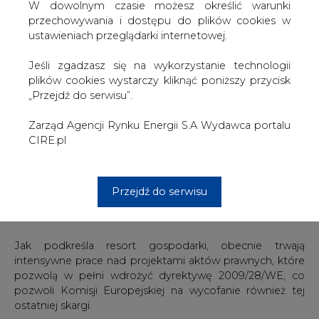
W dowolnym czasie możesz określić warunki
22 października Komisja Europejska podjęła już
przechowywania i dostępu do plików cookies w
analogiczną decyzję o wycofaniu z Trybunału
ustawieniach przeglądarki internetowej.
Sprawiedliwości Unii Europejskiej skargi przeciwko Polsce
w związku z niewdrożeniem dyrektywy Parlamentu
Jeśli zgadzasz się na wykorzystanie technologii
Europejskiego i Rady 2009/72/WE dotyczącej wspólnych
plików cookies wystarczy kliknąć poniższy przycisk
zasad rynku wewnętrznego energii elektrycznej i
„Przejdź do serwisu”.
uchylającej dyrektywę 2003/54/WE. W następstwie tej
decyzji 23 października 2013 r. Komisja wysłała do
Zarząd Agencji Rynku Energii S.A Wydawca portalu
Trybunału wniosek o wykreślenie sprawy z rejestru.
CIRE.pl
Obecnie w Trybunale Sprawiedliwości toczy się jeszcze
postępowanie związane z brakiem terminowej
transpozycji dyrektywy 2009/28/WE Parlamentu
Przejdź do serwisu
Europejskiego i Rady w sprawie promowania stosowania
energii ze źródeł odnawialnych.
Jak podkreśla resort gospodarki, obecnie trwają
intensywne prace nad projektami aktów prawnych, które
pozwolą w pełni wdrożyć dyrektywę 2009/28/WE, co
pozwoli Komisji Europejskiej na wycofanie również tej
ostatniej skargi.