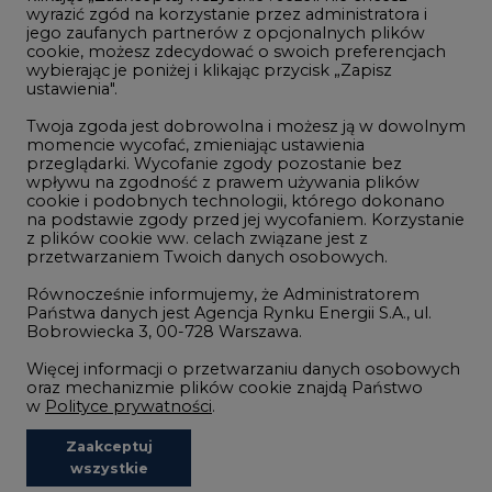
wyrazić zgód na korzystanie przez administratora i
Wodór
jego zaufanych partnerów z opcjonalnych plików
cookie, możesz zdecydować o swoich preferencjach
Górnictwo
wybierając je poniżej i klikając przycisk „Zapisz
ustawienia".
Zmiany klimatyczne
Twoja zgoda jest dobrowolna i możesz ją w dowolnym
momencie wycofać, zmieniając ustawienia
przeglądarki. Wycofanie zgody pozostanie bez
Atom
wpływu na zgodność z prawem używania plików
Fotowoltaika
cookie i podobnych technologii, którego dokonano
na podstawie zgody przed jej wycofaniem. Korzystanie
Offshore wind
z plików cookie ww. celach związane jest z
przetwarzaniem Twoich danych osobowych.
Magazyny energii
Równocześnie informujemy, że Administratorem
Zielone samorządy
Państwa danych jest Agencja Rynku Energii S.A., ul.
Bobrowiecka 3, 00-728 Warszawa.
Zielona gospodarka
Więcej informacji o przetwarzaniu danych osobowych
oraz mechanizmie plików cookie znajdą Państwo
w
Polityce prywatności
.
Zaakceptuj
©2002-
2021 - 2026
-
CIRE.PL
Centrum Informacji o Rynku Energii
wszystkie
REDAKCJA@CIRE.PL
REKLAMA@CIRE.PL