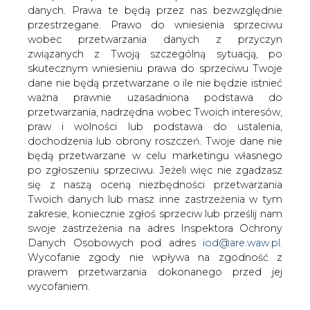
danych. Prawa te będą przez nas bezwzględnie
Po spotkaniu premierów Finlandii i
przestrzegane. Prawo do wniesienia sprzeciwu
Łotwy, łotewski premier Taavi Roivas
wobec przetwarzania danych z przyczyn
ocenił, że strony potrzebują szybkiego
związanych z Twoją szczególną sytuacją, po
porozumienia w sprawie budowy
skutecznym wniesieniu prawa do sprzeciwu Twoje
połączenia gazowego Balticconnector
dane nie będą przetwarzane o ile nie będzie istnieć
oraz terminalu LNG.
ważna prawnie uzasadniona podstawa do
przetwarzania, nadrzędna wobec Twoich interesów,
Powodem ma być konieczność zapewnienia
praw i wolności lub podstawa do ustalenia,
nieprzerwanych dostaw gazu ziemnego na wypadek
dochodzenia lub obrony roszczeń. Twoje dane nie
problemów z dostawami z Rosji. Uczestnicy spotkania
będą przetwarzane w celu marketingu własnego
podkreślili, że liczą także na szybką decyzję Komisji
po zgłoszeniu sprzeciwu. Jeżeli więc nie zgadzasz
Europejskiej w sprawie dofinansowania wspomnianych
się z naszą oceną niezbędności przetwarzania
projektów.
Twoich danych lub masz inne zastrzeżenia w tym
zakresie, koniecznie zgłoś sprzeciw lub prześlij nam
#
Gazownictwo
#
świat
swoje zastrzeżenia na adres Inspektora Ochrony
Danych Osobowych pod adres
iod@are.waw.pl
.
Wycofanie zgody nie wpływa na zgodność z
Artykuł powstał bez wsparcia narzędzi sztucznej inteligencji.
Wydawca portalu CIRE zgadza się na włączenie publikacji do
prawem przetwarzania dokonanego przed jej
szkoleń treningowych LLM.
wycofaniem.