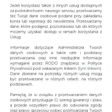
Jeżeli korzystasz także z innych usług dostępnych
za pośrednictwem naszego serwisu, przetwarzamy
też Twoje dane osobowe podane przy zakładaniu
konta lub rejestracji do newslettera. Przetwarzamy
Strona główna
/
RYNEK GAZU
/
Łotwa oczekuje
dane, które podajesz, pozostawiasz lub do których
przyspieszenia budowy Balticconectora
możemy uzyskać dostęp w ramach korzystania z
Usług.
2014-04-16 00:00
drukuj
Informacje dotyczące Administratora Twoich
skomentuj
danych osobowych a także cele i podstawy
udostępnij
:
przetwarzania oraz inne niezbędne informacje
wymagane przez RODO znajdziesz w Polityce
Prywatności pod wskazanym linkiem (
tym linkiem
).
Dane zbierane na potrzeby różnych usług mogą
Łotwa oczekuje przyspieszenia
być przetwarzane w różnych celach, na różnych
budowy Balticconectora
podstawach.
Pamiętaj, że w związku z przetwarzaniem danych
osobowych przysługuje Ci szereg gwarancji i praw,
a przede wszystkim prawo do odwołania zgody
oraz prawo sprzeciwu wobec przetwarzania Twoich