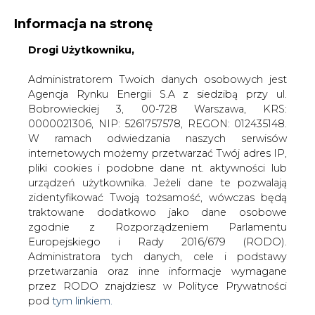
Informacja na stronę
Drogi Użytkowniku,
KONTAKT:
REDAKCJA@CIRE.PL
WYDAWCA PORTALU:
Administratorem Twoich danych osobowych jest
Agencja Rynku Energii S.A z siedzibą przy ul.
A
A
A
WIELKOŚĆ TEKSTU
WYSOKI KONTRAST
Bobrowieckiej 3, 00-728 Warszawa, KRS:
0000021306, NIP: 5261757578, REGON: 012435148.
ZALOGUJ SIĘ
W ramach odwiedzania naszych serwisów
internetowych możemy przetwarzać Twój adres IP,
pliki cookies i podobne dane nt. aktywności lub
urządzeń użytkownika. Jeżeli dane te pozwalają
zidentyfikować Twoją tożsamość, wówczas będą
traktowane dodatkowo jako dane osobowe
zgodnie z Rozporządzeniem Parlamentu
Europejskiego i Rady 2016/679 (RODO).
Administratora tych danych, cele i podstawy
przetwarzania oraz inne informacje wymagane
przez RODO znajdziesz w Polityce Prywatności
pod
tym linkiem.
WŁĄCZ CIRE.TV