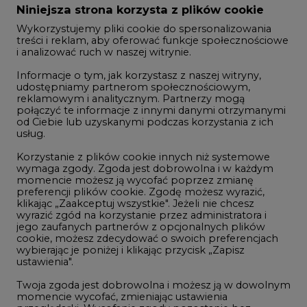
Zmiany kadrowe na rynku
Niniejsza strona korzysta z plików cookie
Wykorzystujemy pliki cookie do spersonalizowania
Studio CIRE
treści i reklam, aby oferować funkcje społecznościowe
i analizować ruch w naszej witrynie.
Rozmowy o energetyce
Informacje o tym, jak korzystasz z naszej witryny,
Gospodarka
udostępniamy partnerom społecznościowym,
reklamowym i analitycznym. Partnerzy mogą
Geopolityka
połączyć te informacje z innymi danymi otrzymanymi
LTE450
od Ciebie lub uzyskanymi podczas korzystania z ich
usług.
Korzystanie z plików cookie innych niż systemowe
Innowacje i AI
wymaga zgody. Zgoda jest dobrowolna i w każdym
momencie możesz ją wycofać poprzez zmianę
Telekomunikacja i IT
preferencji plików cookie. Zgodę możesz wyrazić,
klikając „Zaakceptuj wszystkie". Jeżeli nie chcesz
Handel emisjami CO2
wyrazić zgód na korzystanie przez administratora i
Wodór
jego zaufanych partnerów z opcjonalnych plików
cookie, możesz zdecydować o swoich preferencjach
Górnictwo
wybierając je poniżej i klikając przycisk „Zapisz
ustawienia".
Zmiany klimatyczne
Twoja zgoda jest dobrowolna i możesz ją w dowolnym
momencie wycofać, zmieniając ustawienia