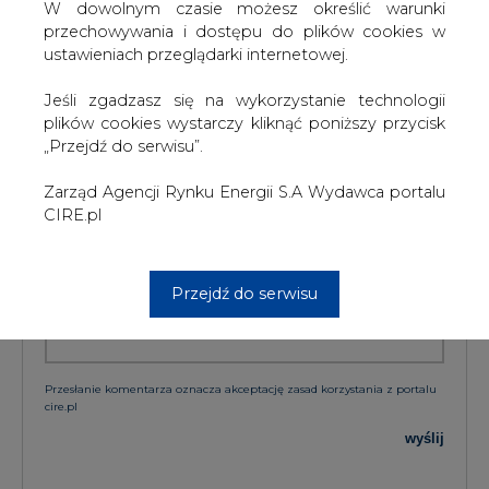
W dowolnym czasie możesz określić warunki
przechowywania i dostępu do plików cookies w
KOMENTARZE
ustawieniach przeglądarki internetowej.
Jeśli zgadzasz się na wykorzystanie technologii
TREŚĆ KOMENTARZA
plików cookies wystarczy kliknąć poniższy przycisk
„Przejdź do serwisu”.
Zarząd Agencji Rynku Energii S.A Wydawca portalu
CIRE.pl
Przejdź do serwisu
PODPIS
Przesłanie komentarza oznacza akceptację zasad korzystania z portalu
cire.pl
wyślij