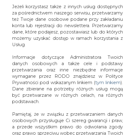
Jeżeli korzystasz także z innych usług dostępnych
za pośrednictwem naszego serwisu, przetwarzamy
też Twoje dane osobowe podane przy zakładaniu
konta lub rejestracji do newslettera. Przetwarzamy
Strona główna
/
RYNEK GAZU
/
Szczęśniak: Obligo w
dane, które podajesz, pozostawiasz lub do których
Polsce jak siodło dla krowy
możemy uzyskać dostęp w ramach korzystania z
Usług.
2014-05-30 00:00
drukuj
Informacje dotyczące Administratora Twoich
skomentuj
danych osobowych a także cele i podstawy
udostępnij
:
przetwarzania oraz inne niezbędne informacje
wymagane przez RODO znajdziesz w Polityce
Prywatności pod wskazanym linkiem (
tym linkiem
).
Dane zbierane na potrzeby różnych usług mogą
być przetwarzane w różnych celach, na różnych
podstawach.
Pamiętaj, że w związku z przetwarzaniem danych
osobowych przysługuje Ci szereg gwarancji i praw,
a przede wszystkim prawo do odwołania zgody
oraz prawo sprzeciwu wobec przetwarzania Twoich