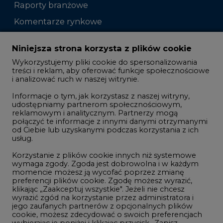
Raporty branżowe
Komentarze rynkowe
Zmiany kadrowe na rynku
Niniejsza strona korzysta z plików cookie
Wykorzystujemy pliki cookie do spersonalizowania
Studio CIRE
treści i reklam, aby oferować funkcje społecznościowe
i analizować ruch w naszej witrynie.
Rozmowy o energetyce
Informacje o tym, jak korzystasz z naszej witryny,
Gospodarka
udostępniamy partnerom społecznościowym,
reklamowym i analitycznym. Partnerzy mogą
Geopolityka
połączyć te informacje z innymi danymi otrzymanymi
LTE450
od Ciebie lub uzyskanymi podczas korzystania z ich
usług.
Korzystanie z plików cookie innych niż systemowe
Innowacje i AI
wymaga zgody. Zgoda jest dobrowolna i w każdym
momencie możesz ją wycofać poprzez zmianę
Telekomunikacja i IT
preferencji plików cookie. Zgodę możesz wyrazić,
klikając „Zaakceptuj wszystkie". Jeżeli nie chcesz
Handel emisjami CO2
wyrazić zgód na korzystanie przez administratora i
Wodór
jego zaufanych partnerów z opcjonalnych plików
cookie, możesz zdecydować o swoich preferencjach
Górnictwo