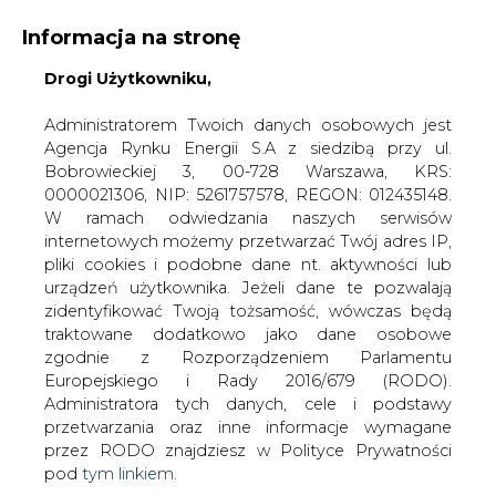
Informacja na stronę
Drogi Użytkowniku,
KONTAKT:
REDAKCJA@CIRE.PL
WYDAWCA PORTALU:
Administratorem Twoich danych osobowych jest
Agencja Rynku Energii S.A z siedzibą przy ul.
A
A
A
WIELKOŚĆ TEKSTU
WYSOKI KONTRAST
Bobrowieckiej 3, 00-728 Warszawa, KRS:
0000021306, NIP: 5261757578, REGON: 012435148.
ZALOGUJ SIĘ
W ramach odwiedzania naszych serwisów
internetowych możemy przetwarzać Twój adres IP,
pliki cookies i podobne dane nt. aktywności lub
urządzeń użytkownika. Jeżeli dane te pozwalają
zidentyfikować Twoją tożsamość, wówczas będą
traktowane dodatkowo jako dane osobowe
zgodnie z Rozporządzeniem Parlamentu
Europejskiego i Rady 2016/679 (RODO).
Administratora tych danych, cele i podstawy
przetwarzania oraz inne informacje wymagane
przez RODO znajdziesz w Polityce Prywatności
pod
tym linkiem.
WŁĄCZ CIRE.TV