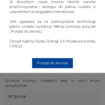
ocenę szans komunizmu w Polsce) „pasuje jak siodło do
W dowolnym czasie możesz określić warunki
krowy”.
przechowywania i dostępu do plików cookies w
ustawieniach przeglądarki internetowej.
Ale ustawa nawet w takiej postaci od samego początku
miała wady, na które w trakcie prac parlamentarnych
Jeśli zgadzasz się na wykorzystanie technologii
zwracano uwagę. Jednak w szale tworzenia nierealnego
plików cookies wystarczy kliknąć poniższy przycisk
prawa – nie wprowadzono tych zapisów. Dopiero dzisiaj
„Przejdź do serwisu”.
przychylono sie do propozycji rządowych (ukrytych pod
projektem poselskim – standardowa już praktyka naszej
Zarząd Agencji Rynku Energii S.A Wydawca portalu
młodej demokracji). Wprowadza się instytucję prawna,
CIRE.pl
która również w energetyce była konieczna. Również
wtedy wprowadzono ją po głównej ustawie, w ostatniej
chwili. Więc w powtarzaniu błędów i wprowadzaniu
Przejdź do serwisu
przedziwnych ustaw nasi legislatorzy osiągają powoli
mistrzostwo.
Szczerze mówiąc, wolałbym żeby w czym innym
specjalizowali.
#
Opinie