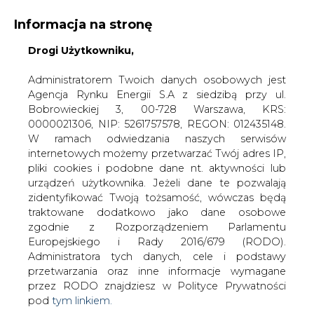
Informacja na stronę
Drogi Użytkowniku,
KONTAKT:
REDAKCJA@CIRE.PL
WYDAWCA PORTALU:
Administratorem Twoich danych osobowych jest
Agencja Rynku Energii S.A z siedzibą przy ul.
A
A
A
WIELKOŚĆ TEKSTU
WYSOKI KONTRAST
Bobrowieckiej 3, 00-728 Warszawa, KRS:
0000021306, NIP: 5261757578, REGON: 012435148.
ZALOGUJ SIĘ
W ramach odwiedzania naszych serwisów
internetowych możemy przetwarzać Twój adres IP,
pliki cookies i podobne dane nt. aktywności lub
urządzeń użytkownika. Jeżeli dane te pozwalają
zidentyfikować Twoją tożsamość, wówczas będą
traktowane dodatkowo jako dane osobowe
zgodnie z Rozporządzeniem Parlamentu
Europejskiego i Rady 2016/679 (RODO).
Administratora tych danych, cele i podstawy
przetwarzania oraz inne informacje wymagane
przez RODO znajdziesz w Polityce Prywatności
pod
tym linkiem.
WŁĄCZ CIRE.TV