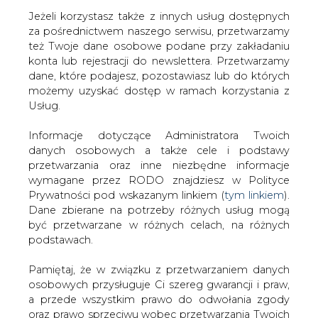
Jeżeli korzystasz także z innych usług dostępnych
za pośrednictwem naszego serwisu, przetwarzamy
też Twoje dane osobowe podane przy zakładaniu
konta lub rejestracji do newslettera. Przetwarzamy
Strona główna
/
RYNEK GAZU
/
Niemcy. Północna
dane, które podajesz, pozostawiasz lub do których
Nadrenia przeciwna eksploatacji gazu łupkowego
możemy uzyskać dostęp w ramach korzystania z
Usług.
2014-06-06 00:00
drukuj
Informacje dotyczące Administratora Twoich
skomentuj
danych osobowych a także cele i podstawy
udostępnij
:
przetwarzania oraz inne niezbędne informacje
wymagane przez RODO znajdziesz w Polityce
Prywatności pod wskazanym linkiem (
tym linkiem
).
Dane zbierane na potrzeby różnych usług mogą
Niemcy. Północna Nadrenia
być przetwarzane w różnych celach, na różnych
przeciwna eksploatacji gazu
podstawach.
łupkowego
Pamiętaj, że w związku z przetwarzaniem danych
osobowych przysługuje Ci szereg gwarancji i praw,
a przede wszystkim prawo do odwołania zgody
oraz prawo sprzeciwu wobec przetwarzania Twoich