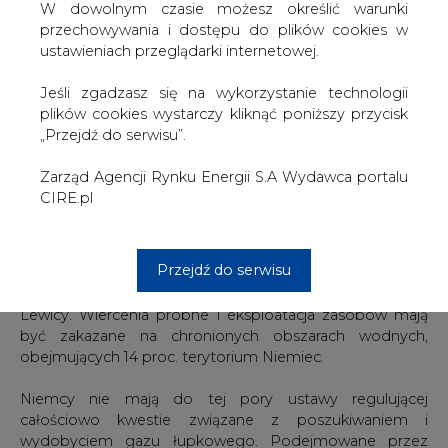
W dowolnym czasie możesz określić warunki
2010 roku rządem najludniejszego landu RFN. Następne
przechowywania i dostępu do plików cookies w
wybory w Północnej Nadrenii-Westfalii planowane są na
ustawieniach przeglądarki internetowej.
2017 rok.
Jeśli zgadzasz się na wykorzystanie technologii
Kraft przeciwstawiła się ministrowi gospodarki i
plików cookies wystarczy kliknąć poniższy przycisk
energetyki Sigmarowi Gabrielowi, który zapowiedział, że
„Przejdź do serwisu”.
rząd jeszcze przed przerwą wakacyjną przygotuje projekt
ustawy regulującej zasady eksploatacji zasobów gazu
Zarząd Agencji Rynku Energii S.A Wydawca portalu
łupkowego metodą szczelinowania. Gabriel jest też
CIRE.pl
przewodniczącym SPD.
Eksploatacja złóż ma być obwarowana surowymi
Przejdź do serwisu
warunkami - wynika z pisma Gabriela do przewodniczącej
komisji budżetowej Bundestagu Gesine Loetzsch z
Lewicy. Wiercenia próbne i eksploatacja zasobów mają
być zakazane na chronionych obszarach wodnych,
obejmujących 14 proc. terytorium Niemiec.
Niemcy nie mają do tej pory ustawy regulującej
całościowo kwestie związane z poszukiwaniem i
wydobyciem gazu łupkowego. Podejmowane przez