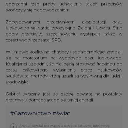
poprzedni rząd próby uchwalenia takich przepisów
skończyły się niepowodzeniem.
Zdecydowanymi przeciwnikami eksploatacji gazu
łupkowego są partie opozycyjne Zieloni i Lewica. Silne
opory przeciwko szczelinowaniu występują także w
części współrządzącej SPD.
W umowie koalicyjnej chadecy i socjaldemokraci zgodzili
się na moratorium na wydobycie gazu łupkowego.
Koalicjanci uzgodnili, że nie będą stosować frackingu do
czasu całkowitego wyjaśnienia przez naukowców
skutków tej metody, którą uznali za ryzykowną dla ludzi i
środowiska.
Gabriel uważany jest za osobę otwartą na postulaty
przemysłu domagającego się taniej energii.
#
Gazownictwo
#
świat
Artykuł powstał bez wsparcia narzędzi sztucznej inteligencji.