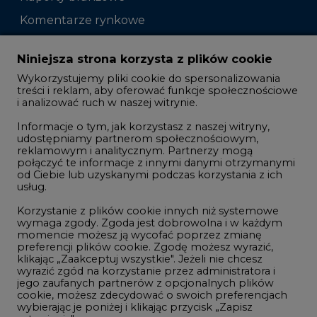
Komentarze rynkowe
Zmiany kadrowe na rynku
Niniejsza strona korzysta z plików cookie
Wykorzystujemy pliki cookie do spersonalizowania
Studio CIRE
treści i reklam, aby oferować funkcje społecznościowe
i analizować ruch w naszej witrynie.
Rozmowy o energetyce
Informacje o tym, jak korzystasz z naszej witryny,
Gospodarka
udostępniamy partnerom społecznościowym,
reklamowym i analitycznym. Partnerzy mogą
Geopolityka
połączyć te informacje z innymi danymi otrzymanymi
LTE450
od Ciebie lub uzyskanymi podczas korzystania z ich
usług.
Korzystanie z plików cookie innych niż systemowe
Innowacje i AI
wymaga zgody. Zgoda jest dobrowolna i w każdym
momencie możesz ją wycofać poprzez zmianę
Telekomunikacja i IT
preferencji plików cookie. Zgodę możesz wyrazić,
klikając „Zaakceptuj wszystkie". Jeżeli nie chcesz
Handel emisjami CO2
wyrazić zgód na korzystanie przez administratora i
Wodór
jego zaufanych partnerów z opcjonalnych plików
cookie, możesz zdecydować o swoich preferencjach
Górnictwo
wybierając je poniżej i klikając przycisk „Zapisz