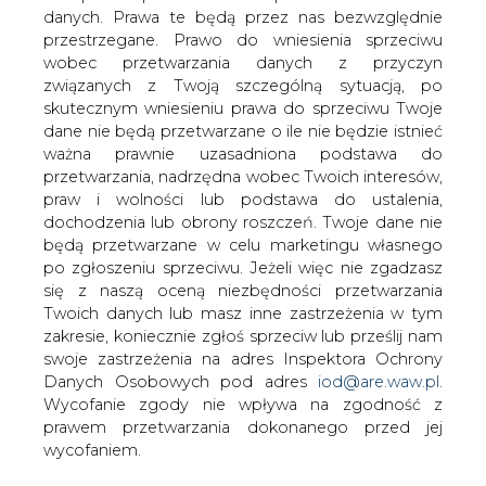
danych. Prawa te będą przez nas bezwzględnie
przestrzegane. Prawo do wniesienia sprzeciwu
Premier Północnej Nadrenii-Westfalii
wobec przetwarzania danych z przyczyn
Hannelore Kraft zapowiedziała, że nie
związanych z Twoją szczególną sytuacją, po
zgodzi się na eksploatację gazu
skutecznym wniesieniu prawa do sprzeciwu Twoje
łupkowego metodą szczelinowania
dane nie będą przetwarzane o ile nie będzie istnieć
hydraulicznego (fracking) na terenie
ważna prawnie uzasadniona podstawa do
swojego kraju związkowego - podał w
przetwarzania, nadrzędna wobec Twoich interesów,
piątek dziennik "Sueddeutsche
praw i wolności lub podstawa do ustalenia,
Zeitung".
dochodzenia lub obrony roszczeń. Twoje dane nie
będą przetwarzane w celu marketingu własnego
"Nie pozwolę na stosowanie frackingu do eksploatacji
po zgłoszeniu sprzeciwu. Jeżeli więc nie zgadzasz
gazu łupkowego, dopóki będę premierem Północnej
się z naszą oceną niezbędności przetwarzania
Nadrenii-Westfalii" - oświadczyła Kraft.
Twoich danych lub masz inne zastrzeżenia w tym
zakresie, koniecznie zgłoś sprzeciw lub prześlij nam
Jak podkreśliła, gaz z łupków nie jest właściwą
swoje zastrzeżenia na adres Inspektora Ochrony
alternatywą w przypadku przerwania przez Rosję dostaw
Danych Osobowych pod adres
iod@are.waw.pl
.
gazu do Europy. Zarzuciła zwolennikom gazu
Wycofanie zgody nie wpływa na zgodność z
łupkowego, że wykorzystują obawy obywateli do
prawem przetwarzania dokonanego przed jej
forsowania własnych celów.
wycofaniem.
Kraft, wiceprzewodnicząca niemieckiej SPD, kieruje od