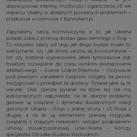
Zapytaliśmy naszą rozmówczynię o to jak Ukraina
poradzi sobie z przerwą dostaw gazu ziemnego z Rosji. –
Tu wszystko zależy od tego jak długo będzie trwało to
wstrzymanie, czy i jak strony zaczną się porozumiewać –
tzn czy zostanie wypracowane jakieś tymczasowe (lub
trwalsze) rozwiązanie do czasu wyników postępowania
arbitrażowego – ocenia Łoskot-Strachota. – Oczywiście
pod pewnymi warunkami Gazprom mógłby na pewno
zrezygnować z przedpłat za dostawy. Pytanie jakie są te
warunki. Oraz szersze pytanie na które też nie ma
jednoznacznych odpowiedzi: na ile obecne problemy
gazowe są związane z dynamiką dwustronnych relacji
gazowych Ukraina – Rosja z jednej strony i UE-Rosja z
drugiej, a na ile są elementem szerszej rozgrywki
związanej z mającym niebawem nastąpić podpisaniem
umowy stowarzyszeniowej Unia-Ukraina – kończy
specjalistka Ośrodka Studiów Wschodnich.
#
Opinie