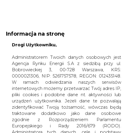
WYDAWCA PORTALU:
Informacja na stronę
A
A
Drogi Użytkowniku,
A
WIELKOŚĆ TEKSTU
WYSOKI KONTRAST
ZALOGUJ SIĘ
Administratorem Twoich danych osobowych jest
Agencja Rynku Energii S.A z siedzibą przy ul.
Bobrowieckiej 3, 00-728 Warszawa, KRS:
0000021306, NIP: 5261757578, REGON: 012435148.
W ramach odwiedzania naszych serwisów
internetowych możemy przetwarzać Twój adres IP,
pliki cookies i podobne dane nt. aktywności lub
urządzeń użytkownika. Jeżeli dane te pozwalają
zidentyfikować Twoją tożsamość, wówczas będą
traktowane dodatkowo jako dane osobowe
zgodnie z Rozporządzeniem Parlamentu
Europejskiego i Rady 2016/679 (RODO).
WŁĄCZ CIRE.TV
Administratora tych danych, cele i podstawy
przetwarzania oraz inne informacje wymagane
przez RODO znajdziesz w Polityce Prywatności
pod
tym linkiem.