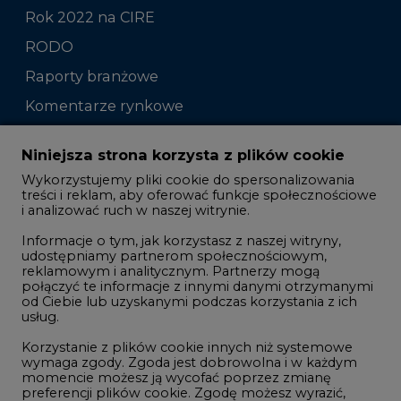
Raporty branżowe
Komentarze rynkowe
Zmiany kadrowe na rynku
Niniejsza strona korzysta z plików cookie
Wykorzystujemy pliki cookie do spersonalizowania
Studio CIRE
treści i reklam, aby oferować funkcje społecznościowe
i analizować ruch w naszej witrynie.
Rozmowy o energetyce
Informacje o tym, jak korzystasz z naszej witryny,
Gospodarka
udostępniamy partnerom społecznościowym,
reklamowym i analitycznym. Partnerzy mogą
Geopolityka
połączyć te informacje z innymi danymi otrzymanymi
LTE450
od Ciebie lub uzyskanymi podczas korzystania z ich
usług.
Korzystanie z plików cookie innych niż systemowe
Innowacje i AI
wymaga zgody. Zgoda jest dobrowolna i w każdym
momencie możesz ją wycofać poprzez zmianę
Telekomunikacja i IT
preferencji plików cookie. Zgodę możesz wyrazić,
klikając „Zaakceptuj wszystkie". Jeżeli nie chcesz
Handel emisjami CO2
wyrazić zgód na korzystanie przez administratora i
Wodór
jego zaufanych partnerów z opcjonalnych plików
cookie, możesz zdecydować o swoich preferencjach
Górnictwo
wybierając je poniżej i klikając przycisk „Zapisz