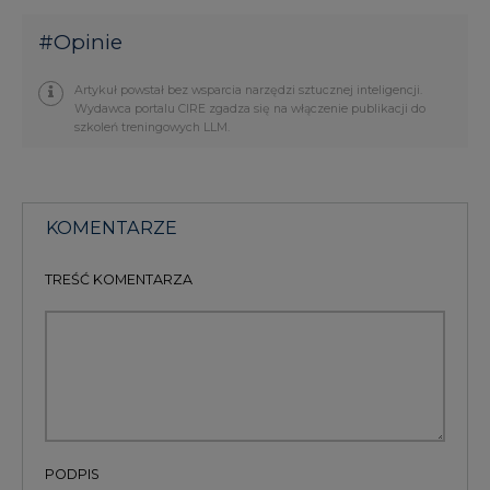
Artykuł powstał bez wsparcia narzędzi sztucznej inteligencji.
Wydawca portalu CIRE zgadza się na włączenie publikacji do
szkoleń treningowych LLM.
KOMENTARZE
TREŚĆ KOMENTARZA
PODPIS
Przesłanie komentarza oznacza akceptację zasad korzystania z portalu