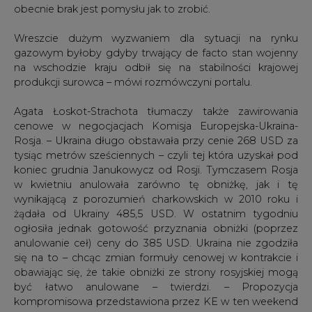
na wschodzie kraju odbił się na stabilności krajowej
produkcji surowca – mówi rozmówczyni portalu.
Agata Łoskot-Strachota tłumaczy także zawirowania
cenowe w negocjacjach Komisja Europejska-Ukraina-
Rosja. – Ukraina długo obstawała przy cenie 268 USD za
tysiąc metrów sześciennych – czyli tej która uzyskał pod
koniec grudnia Janukowycz od Rosji. Tymczasem Rosja
w kwietniu anulowała zarówno tę obniżkę, jak i tę
wynikającą z porozumień charkowskich w 2010 roku i
żądała od Ukrainy 485,5 USD. W ostatnim tygodniu
ogłosiła jednak gotowość przyznania obniżki (poprzez
anulowanie ceł) ceny do 385 USD. Ukraina nie zgodziła
się na to – chcąc zmian formuły cenowej w kontrakcie i
obawiając się, że takie obniżki ze strony rosyjskiej mogą
być łatwo anulowane – twierdzi. – Propozycja
kompromisowa przedstawiona przez KE w ten weekend
– na którą zgodziła się strona ukraińska natomiast nie
zgodziła się Rosja – zakładała przyjecie tymczasowych
cen na gaz dla Ukrainy do czasu uregulowania sporu (via
mediacje czy arbitraż): 300 USD w sezonie letnim i 385 w