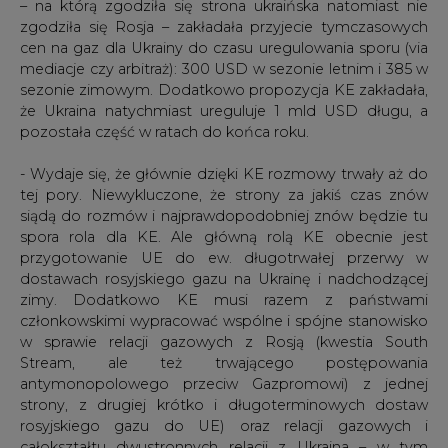
sezonie zimowym. Dodatkowo propozycja KE zakładała,
że Ukraina natychmiast ureguluje 1 mld USD długu, a
pozostała część w ratach do końca roku.
- Wydaje się, że głównie dzięki KE rozmowy trwały aż do
tej pory. Niewykluczone, że strony za jakiś czas znów
siądą do rozmów i najprawdopodobniej znów będzie tu
spora rola dla KE. Ale główną rolą KE obecnie jest
przygotowanie UE do ew. długotrwałej przerwy w
dostawach rosyjskiego gazu na Ukrainę i nadchodzącej
zimy. Dodatkowo KE musi razem z państwami
członkowskimi wypracować wspólne i spójne stanowisko
w sprawie relacji gazowych z Rosją (kwestia South
Stream, ale też trwającego postępowania
antymonopolowego przeciw Gazpromowi) z jednej
strony, z drugiej krótko i długoterminowych dostaw
rosyjskiego gazu do UE) oraz relacji gazowych i
całokształtu dwustronnych relacji z Ukraina – w tym
doprecyzować interesy, możliwości i ograniczenia UE we
wsparciu Ukrainy w doraźnych poważnych problemach –
przekonuje w rozmowie z BiznesAlert.pl.