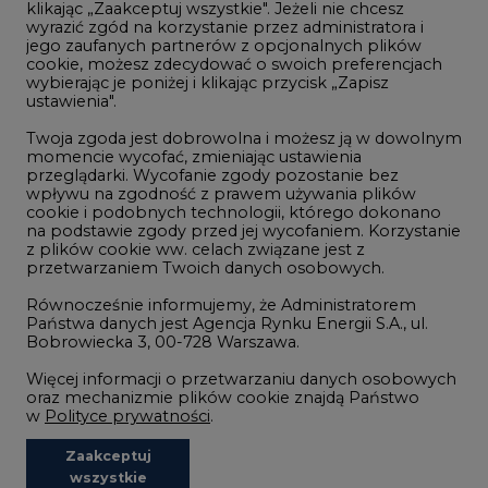
ustawienia".
Zmiany klimatyczne
Twoja zgoda jest dobrowolna i możesz ją w dowolnym
momencie wycofać, zmieniając ustawienia
przeglądarki. Wycofanie zgody pozostanie bez
Atom
wpływu na zgodność z prawem używania plików
Fotowoltaika
cookie i podobnych technologii, którego dokonano
na podstawie zgody przed jej wycofaniem. Korzystanie
Offshore wind
z plików cookie ww. celach związane jest z
przetwarzaniem Twoich danych osobowych.
Magazyny energii
Równocześnie informujemy, że Administratorem
Zielone samorządy
Państwa danych jest Agencja Rynku Energii S.A., ul.
Bobrowiecka 3, 00-728 Warszawa.
Zielona gospodarka
Więcej informacji o przetwarzaniu danych osobowych
oraz mechanizmie plików cookie znajdą Państwo
w
Polityce prywatności
.
Zaakceptuj
©2002-
2021 - 2026
-
CIRE.PL
Centrum Informacji o Rynku Energii
wszystkie
REDAKCJA@CIRE.PL
REKLAMA@CIRE.PL
Niezbędne pliki cookies
Funkcjonalne pliki cookies