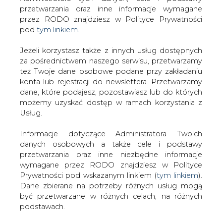
Strona główna
/
RYNEK GAZU
/
Łoskot-Strachota:
Jeżeli korzystasz także z innych usług dostępnych
Ukraina ma czas na negocjacje z Rosją. KE musi
za pośrednictwem naszego serwisu, przetwarzamy
też Twoje dane osobowe podane przy zakładaniu
zabezpieczyć Europę
konta lub rejestracji do newslettera. Przetwarzamy
2014-06-17 00:00
dane, które podajesz, pozostawiasz lub do których
drukuj
możemy uzyskać dostęp w ramach korzystania z
skomentuj
Usług.
udostępnij
:
Informacje dotyczące Administratora Twoich
danych osobowych a także cele i podstawy
przetwarzania oraz inne niezbędne informacje
wymagane przez RODO znajdziesz w Polityce
Łoskot-Strachota: Ukraina ma czas
na negocjacje z Rosją. KE musi
Prywatności pod wskazanym linkiem (
tym linkiem
).
zabezpieczyć Europę
Dane zbierane na potrzeby różnych usług mogą
być przetwarzane w różnych celach, na różnych
podstawach.
Pamiętaj, że w związku z przetwarzaniem danych
osobowych przysługuje Ci szereg gwarancji i praw,
a przede wszystkim prawo do odwołania zgody
O możliwe scenariusze rozwoju sytuacji
oraz prawo sprzeciwu wobec przetwarzania Twoich