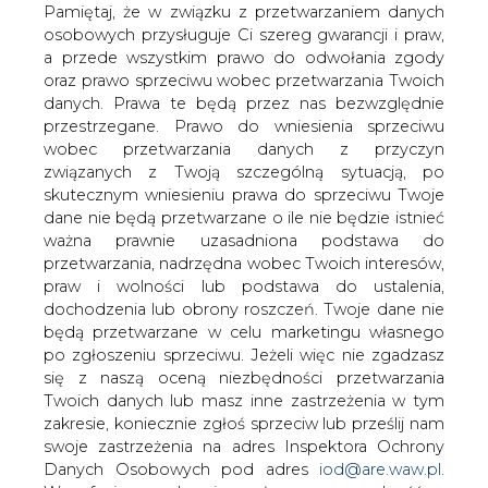
w kontekście kryzysu gazowego na
danych. Prawa te będą przez nas bezwzględnie
Ukrainie BiznesAlert.pl zapytał Agatę
przestrzegane. Prawo do wniesienia sprzeciwu
Łoskot-Strachotę z Ośrodka Studiów
wobec przetwarzania danych z przyczyn
Wschodnich. &#8211; Wydaje się, że
związanych z Twoją szczególną sytuacją, po
głównie dzięki Komisji Europejskiej
skutecznym wniesieniu prawa do sprzeciwu Twoje
dane nie będą przetwarzane o ile nie będzie istnieć
rozmowy KE-Ukraina-Rosja trwały aż do
ważna prawnie uzasadniona podstawa do
tej pory. Niewykluczone, że strony za
przetwarzania, nadrzędna wobec Twoich interesów,
jakiś czas znów siądą do rozmów i
praw i wolności lub podstawa do ustalenia,
najprawdopodobniej znów będzie tu
dochodzenia lub obrony roszczeń. Twoje dane nie
spora rola dla Komisji &#8211; ocenia w
będą przetwarzane w celu marketingu własnego
rozmowie z portalem.
po zgłoszeniu sprzeciwu. Jeżeli więc nie zgadzasz
się z naszą oceną niezbędności przetwarzania
- Gazprom i strona rosyjska faktycznie przestały obecnie
Twoich danych lub masz inne zastrzeżenia w tym
rozmawiać w formacie trójstronnym. Wwiedziono
zakresie, koniecznie zgłoś sprzeciw lub prześlij nam
system przedpłat i jednocześnie – w związku z brakiem
swoje zastrzeżenia na adres Inspektora Ochrony
płatności ze strony Kijowa za dostawy w czerwcu –
Danych Osobowych pod adres
iod@are.waw.pl
.
wstrzymano dostawy gazu na Ukrainę. Rosja nie zgodziła
Wycofanie zgody nie wpływa na zgodność z
sie również na
prawem przetwarzania dokonanego przed jej
kompromisową propozycje przedstawioną w weekend
wycofaniem.
przez Komisję Europejską, czyli Komisarza ds. energii UE
Gunthera Oettingera – mówi portalowi BiznesAlert.pl