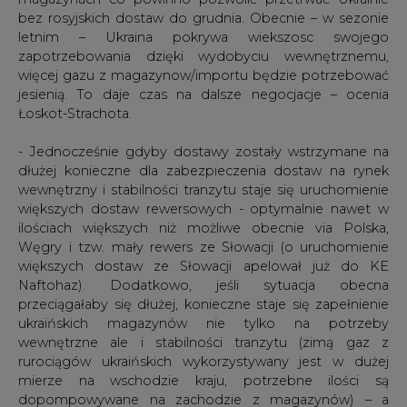
więcej gazu z magazynow/importu będzie potrzebować
jesienią. To daje czas na dalsze negocjacje – ocenia
Łoskot-Strachota.
- Jednocześnie gdyby dostawy zostały wstrzymane na
dłużej konieczne dla zabezpieczenia dostaw na rynek
wewnętrzny i stabilności tranzytu staje się uruchomienie
większych dostaw rewersowych - optymalnie nawet w
ilościach większych niż możliwe obecnie via Polska,
Węgry i tzw. mały rewers ze Słowacji (o uruchomienie
większych dostaw ze Słowacji apelował już do KE
Naftohaz). Dodatkowo, jeśli sytuacja obecna
przeciągałaby się dłużej, konieczne staje się zapełnienie
ukraińskich magazynów nie tylko na potrzeby
wewnętrzne ale i stabilności tranzytu (zimą gaz z
rurociągów ukraińskich wykorzystywany jest w dużej
mierze na wschodzie kraju, potrzebne ilości są
dopompowywane na zachodzie z magazynów) – a
obecnie brak jest pomysłu jak to zrobić.
Wreszcie dużym wyzwaniem dla sytuacji na rynku
gazowym byłoby gdyby trwający de facto stan wojenny