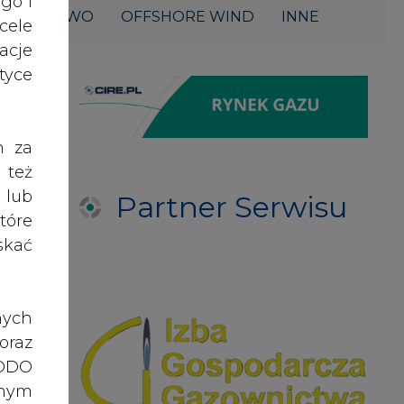
acje
yce
h za
 też
 lub
Partner Serwisu
tóre
skać
nych
oraz
RODO
anym
zeby