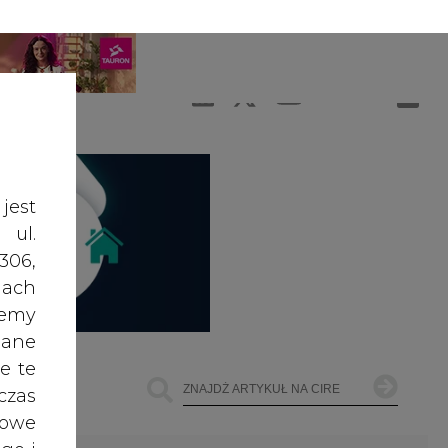
A
A
ZALOGUJ SIĘ
ŚĆ TEKSTU
A
jest
 ul.
306,
ach
żemy
dane
e te
czas
owe
go i
ŁOWNICTWO
OFFSHORE WIND
INNE
cele