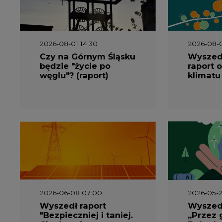
2026-08-01 14:30
2026-08-0
Czy na Górnym Śląsku
Wyszed
będzie "życie po
raport o
węglu"? (raport)
klimatu
2026-06-08 07:00
2026-05-2
Wyszedł raport
Wyszedł
"Bezpieczniej i taniej.
„Przez 
Ciepłownictwo na
Dekarbo
ratunek KSE"
ciepłow