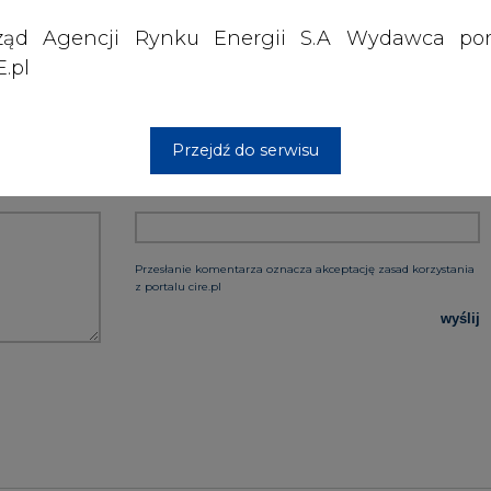
ząd Agencji Rynku Energii S.A Wydawca por
.pl
Przejdź do serwisu
PODPIS
Przesłanie komentarza oznacza akceptację zasad korzystania
z portalu cire.pl
wyślij