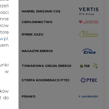
HANDEL EMISJAMI CO2
ości
lnie
nne
ików
CIEPŁOWNICTWO
eciw
tora
RYNEK GAZU
w.pl
.
ższy
awem
MAGAZYN ENERGII
ię w
nki
TOWAROWA GIEŁDA ENERGII
es w
rdzo
STREFA KOGENERACJI PTEC
enie
ików
PRAWO
ź do
enie