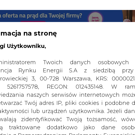
RTALU:
WIELKO
WYSOKI KONTRAST
rmacja na stronę
gi Użytkowniku,
inistratorem Twoich danych osobowych 
ncja Rynku Energii S.A z siedzibą przy
rowieckiej 3, 00-728 Warszawa, KRS: 0000021
P: 5261757578, REGON: 012435148. W ram
iedzania naszych serwisów internetowych mo
etwarzać Twój adres IP, pliki cookies i podobne 
 aktywności lub urządzeń użytkownika. Jeżeli dan
walają zidentyfikować Twoją tożsamość, wów
dą traktowane dodatkowo jako dane osob
dnie z Rozporządzeniem Parlamentu Europejskie
SPODARKA
ZMIANY KADROWE NA RYNKU
CIEP
y 2016/679 (RODO). Administratora tych danych, 