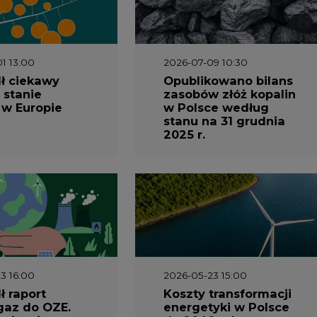
1 13:00
2026-07-09 10:30
ł ciekawy
Opublikowano bilans
 stanie
zasobów złóż kopalin
 w Europie
w Polsce według
stanu na 31 grudnia
2025 r.
3 16:00
2026-05-23 15:00
 raport
Koszty transformacji
gaz do OZE.
energetyki w Polsce
nizacja
do 2040 roku –
nictwa
sprawdzamy wnioski