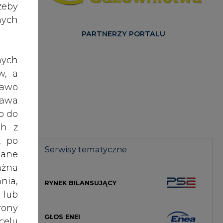
nych
PARTNERZY PORTALU
nych
w, a
rawo
rawa
ków
o do
ch z
, po
 6,6
Serwisy tematyczne
dane
zy i
ażna
nia,
RYNEK BILANSUJĄCY
 lub
ższy
rony
jest
GŁOS ENEI
celu
żeli