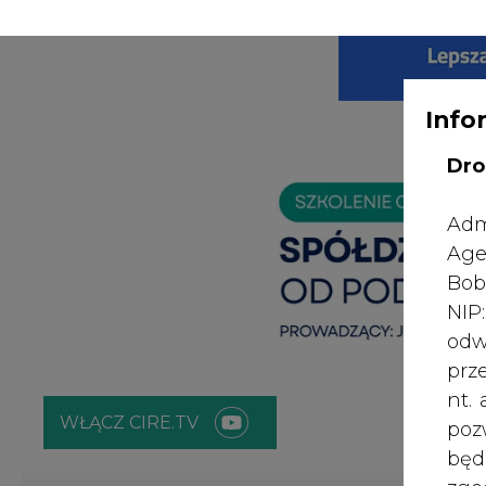
WYDAWCA PO
KONTAKT:
REDAKCJA@CIRE.PL
Info
Dro
Adm
Age
Bob
NI
odw
prz
nt.
WŁĄCZ CIRE.TV
poz
bę
zgo
ENERGETYKA
ATOM
ZIELONA GO
Rad