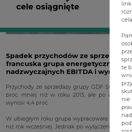
róż
cel
Pam
oso
prz
Spadek przychodów ze sprzedaży o
spr
francuska grupa energetyczna GDF
te 
nadzwyczajnych EBITDA i wynik oper
wni
prz
Przychody ze sprzedaży grupy GDF Suez za ub
sku
proc. mniej niż w roku 2013, ale po wyłącze
nie
wynosi 4,4 proc.
pra
nad
W ubiegłym roku grupa wypracowała zysk EBITDA
pod
niż rok wcześniej. Jednak po wyłączeniu czy
ros
wyższa niż wypracowana rok wcześniej o 2,4 pr
mar