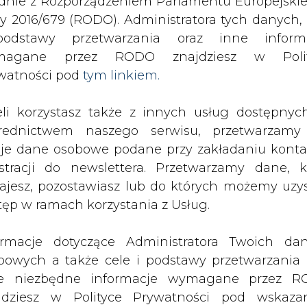
odstawy przetwarzania oraz inne inform
magane przez RODO znajdziesz w Polit
 cele osiągnięte
watności pod
tym linkiem.
drukuj
skomentuj
udostępnij
:
eli korzystasz także z innych usług dostępnyc
rednictwem naszego serwisu, przetwarzamy
je dane osobowe podane przy zakładaniu konta
estracji do newslettera. Przetwarzamy dane, k
ajesz, pozostawiasz lub do których możemy uzy
tęp w ramach korzystania z Usług.
ormacje dotyczące Administratora Twoich da
bowych a także cele i podstawy przetwarzania 
e niezbędne informacje wymagane przez 
jdziesz w Polityce Prywatności pod wskaz
kiem (
tym linkiem
). Dane zbierane na potr