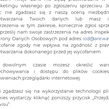
c nie zgadzasz się z naszą oceną niezbędn
peracyjnego, który wyniósł 7,2 mld euro. Nomina
zetwarzania Twoich danych lub masz i
k wcześniej o 6,6 proc., a po wyłączeniu czynn
trzeżenia w tym zakresie, koniecznie zgłoś sprz
 prześlij nam swoje zastrzeżenia na adres Inspek
rony Danych Osobowych pod adres
iod@are.wa
ynniki nadzwyczajne wyniósł 3,1 mld euro i był ni
ofanie zgody nie wpływa na zgodność z pr
etwarzania dokonanego przed jej wycofaniem.
ego roku wyniosło 27,5 mld euro i obniżyło s
dowolnym czasie możesz określić waru
echowywania i dostępu do plików cooki
awieniach przeglądarki internetowej.
DF Suez Gérard Mestrallet podkreśla, że w ba
ystkie cele finansowe na rok 2014, co w jego oc
li zgadzasz się na wykorzystanie technologii pl
niające się warunki na rynku energii.
kies wystarczy kliknąć poniższy przycisk „Przejd
isu”.
Artykuł powstał bez wsparcia narzędzi sztucznej
inteligencji. Wydawca portalu CIRE zgadza się na włącz
publikacji do szkoleń treningowych LLM.