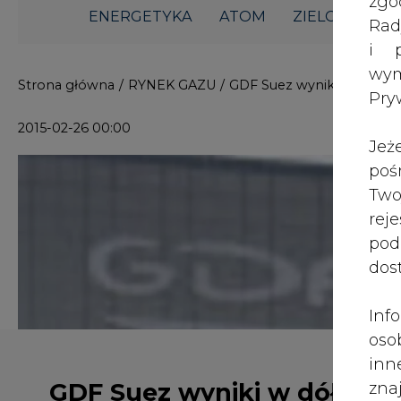
i p
wy
Strona główna
/
RYNEK GAZU
/
GDF Suez wyniki w dół, ale
Pry
2015-02-26 00:00
Jeż
poś
Two
rej
pod
dos
Inf
oso
inn
GDF Suez wyniki w dół, ale
zna
lin
cele osiągnięte