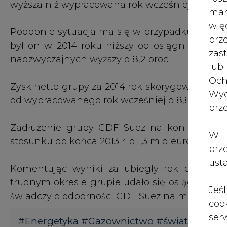
wię
Podobnie sytuacja ma się w przypadku zysku o
pr
był on w 2014 roku niższy od osiągniętego ro
zas
nadzwyczajnych wyższy o 8,2 proc.
lub
Och
Zysk netto grupy za 2014 rok skorygowany o cz
Wyc
od wypracowanego rok wcześniej o 8,8 proc.
prz
Zadłużenie grupy GDF Suez na koniec ubiegł
W 
stosunku do końca 2013 r. o 1,3 mld euro.
prz
ust
Komentując wyniki za ubiegły rok prezes G
trudnym okresie grupie udało się osiągnąć wsz
Jeś
świadczy o odporności GDF Suez na mocno zmie
coo
serw
#
Energetyka
#
Gazownictwo
#
świat