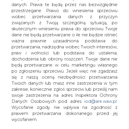
danych. Prawa te będą przez nas bezwzględnie
przestrzegane. Prawo do wniesienia sprzeciwu
wobec przetwarzania danych z przyczyn
Jak poinformował BiznesAlert.pl, w
związanych z Twoją szczególną sytuacją, po
środę 25 lutego agencja Moody&#8217;s
skutecznym wniesieniu prawa do sprzeciwu Twoje
obniżyła rating rosyjskich firm
dane nie będą przetwarzane o ile nie będzie istnieć
energetycznych z Baa3 do Ba1.
ważna prawnie uzasadniona podstawa do
przetwarzania, nadrzędna wobec Twoich interesów,
Na liście znalazły się Gazprom, Gazprom Nieft, Rosnieft,
praw i wolności lub podstawa do ustalenia,
Novatek i Łukoil. Agencja wyznaczyła negatywną
dochodzenia lub obrony roszczeń. Twoje dane nie
perspektywę zmian oceny.
będą przetwarzane w celu marketingu własnego
po zgłoszeniu sprzeciwu. Jeżeli więc nie zgadzasz
Moody’s podaje, że obniżenie ratingu wynika z
się z naszą oceną niezbędności przetwarzania
pogarszających się warunków pracy w Rosji i grożące
Twoich danych lub masz inne zastrzeżenia w tym
krajowi coraz większe ryzyko głębokiej i długiej recesji -
zakresie, koniecznie zgłoś sprzeciw lub prześlij nam
czytamy w BiznesAlert.pl.
swoje zastrzeżenia na adres Inspektora Ochrony
Danych Osobowych pod adres
iod@are.waw.pl
.
#
Gazownictwo
#
paliwa
#
świat
Wycofanie zgody nie wpływa na zgodność z
prawem przetwarzania dokonanego przed jej
Artykuł powstał bez wsparcia narzędzi sztucznej inteligencji.
wycofaniem.
Wydawca portalu CIRE zgadza się na włączenie publikacji do
szkoleń treningowych LLM.