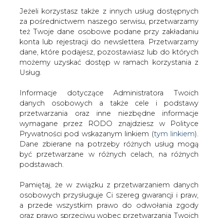
Jeżeli korzystasz także z innych usług dostępnych
za pośrednictwem naszego serwisu, przetwarzamy
też Twoje dane osobowe podane przy zakładaniu
konta lub rejestracji do newslettera. Przetwarzamy
Strona główna
/
RYNEK GAZU
/
Agencja
dane, które podajesz, pozostawiasz lub do których
Moody&#8217;s znów obniża rating Gazpromu, Łukoila i
możemy uzyskać dostęp w ramach korzystania z
Rosnieftu
Usług.
2015-02-26 00:00
Informacje dotyczące Administratora Twoich
drukuj
danych osobowych a także cele i podstawy
skomentuj
przetwarzania oraz inne niezbędne informacje
udostępnij
:
wymagane przez RODO znajdziesz w Polityce
Prywatności pod wskazanym linkiem (
tym linkiem
).
Dane zbierane na potrzeby różnych usług mogą
być przetwarzane w różnych celach, na różnych
Agencja Moody&#8217;s znów
podstawach.
obniża rating Gazpromu, Łukoila i
Rosnieftu
Pamiętaj, że w związku z przetwarzaniem danych
osobowych przysługuje Ci szereg gwarancji i praw,
a przede wszystkim prawo do odwołania zgody
oraz prawo sprzeciwu wobec przetwarzania Twoich