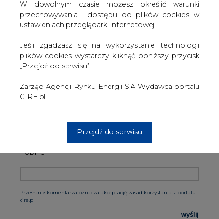
W dowolnym czasie możesz określić warunki
przechowywania i dostępu do plików cookies w
ustawieniach przeglądarki internetowej.
KOMENTARZE
Jeśli zgadzasz się na wykorzystanie technologii
plików cookies wystarczy kliknąć poniższy przycisk
„Przejdź do serwisu”.
TREŚĆ KOMENTARZA
Zarząd Agencji Rynku Energii S.A Wydawca portalu
CIRE.pl
Przejdź do serwisu
PODPIS
Przesłanie komentarza oznacza akceptację zasad korzystania z portalu
cire.pl
wyślij