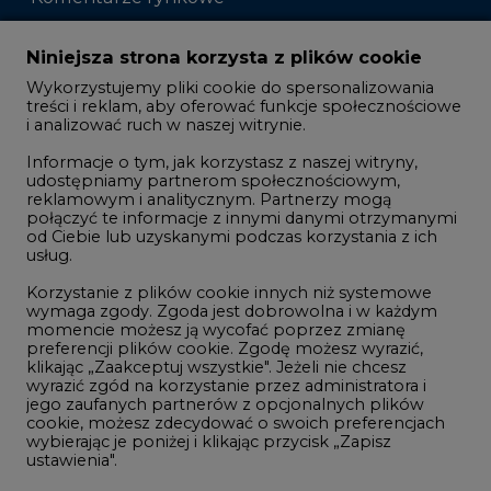
Zmiany kadrowe na rynku
Niniejsza strona korzysta z plików cookie
Wykorzystujemy pliki cookie do spersonalizowania
Studio CIRE
treści i reklam, aby oferować funkcje społecznościowe
i analizować ruch w naszej witrynie.
Rozmowy o energetyce
Informacje o tym, jak korzystasz z naszej witryny,
Gospodarka
udostępniamy partnerom społecznościowym,
reklamowym i analitycznym. Partnerzy mogą
Geopolityka
połączyć te informacje z innymi danymi otrzymanymi
LTE450
od Ciebie lub uzyskanymi podczas korzystania z ich
usług.
Korzystanie z plików cookie innych niż systemowe
Innowacje i AI
wymaga zgody. Zgoda jest dobrowolna i w każdym
momencie możesz ją wycofać poprzez zmianę
Telekomunikacja i IT
preferencji plików cookie. Zgodę możesz wyrazić,
klikając „Zaakceptuj wszystkie". Jeżeli nie chcesz
Handel emisjami CO2
wyrazić zgód na korzystanie przez administratora i
Wodór
jego zaufanych partnerów z opcjonalnych plików
cookie, możesz zdecydować o swoich preferencjach
Górnictwo
wybierając je poniżej i klikając przycisk „Zapisz
ustawienia".
Zmiany klimatyczne