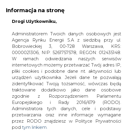
Informacja na stronę
Drogi Użytkowniku,
KONTAKT:
REDAKCJA@CIRE.PL
WYDAWCA PORTALU:
Administratorem Twoich danych osobowych jest
Agencja Rynku Energii S.A z siedzibą przy ul.
A
A
A
WIELKOŚĆ TEKSTU
WYSOKI KONTRAST
Bobrowieckiej 3, 00-728 Warszawa, KRS:
0000021306, NIP: 5261757578, REGON: 012435148.
ZALOGUJ SIĘ
W ramach odwiedzania naszych serwisów
internetowych możemy przetwarzać Twój adres IP,
pliki cookies i podobne dane nt. aktywności lub
urządzeń użytkownika. Jeżeli dane te pozwalają
zidentyfikować Twoją tożsamość, wówczas będą
traktowane dodatkowo jako dane osobowe
zgodnie z Rozporządzeniem Parlamentu
Europejskiego i Rady 2016/679 (RODO).
Administratora tych danych, cele i podstawy
przetwarzania oraz inne informacje wymagane
przez RODO znajdziesz w Polityce Prywatności
pod
tym linkiem.
WŁĄCZ CIRE.TV