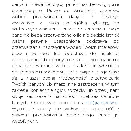
danych. Prawa te będą przez nas bezwzględnie
przestrzegane. Prawo do wniesienia sprzeciwu
PIG-PIB opublikował raport w
sprawie tight gazu
wobec przetwarzania danych z przyczyn
związanych z Twoją szczególną sytuacją, po
skutecznym wniesieniu prawa do sprzeciwu Twoje
dane nie będą przetwarzane o ile nie będzie istnieć
ważna prawnie uzasadniona podstawa do
przetwarzania, nadrzędna wobec Twoich interesów,
praw i wolności lub podstawa do ustalenia,
Państwo instytut Geologiczny
dochodzenia lub obrony roszczeń. Twoje dane nie
przedstawił raport na temat zasobów
będą przetwarzane w celu marketingu własnego
gazu ziemnego zamkniętego w
po zgłoszeniu sprzeciwu. Jeżeli więc nie zgadzasz
się z naszą oceną niezbędności przetwarzania
zwięzłych i słabo przepuszczalnych
Twoich danych lub masz inne zastrzeżenia w tym
piaskowcach. Jak wynika z
zakresie, koniecznie zgłoś sprzeciw lub prześlij nam
opracowania, całkowita objętość gazu
swoje zastrzeżenia na adres Inspektora Ochrony
ziemnego w analizowanych przez PIG
Danych Osobowych pod adres
iod@are.waw.pl
.
obszarach zawiera się z największym
Wycofanie zgody nie wpływa na zgodność z
prawdopodobieństwem w przedziale 1
prawem przetwarzania dokonanego przed jej
528 - 1 995 mld m sześc, a wydobywalne
wycofaniem.
zasoby to 153 - 200 mld m sześc.