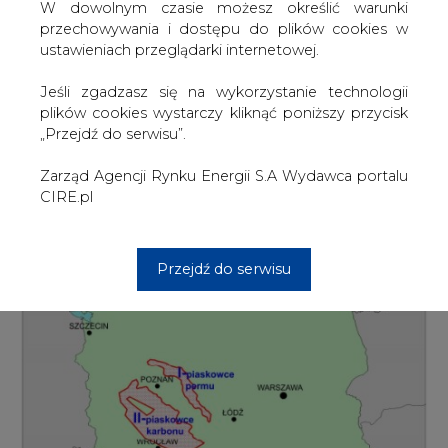
W dowolnym czasie możesz określić warunki
W Raporcie PIG poddał analizie trzy kompleksy
przechowywania i dostępu do plików cookies w
geologiczne najbardziej perspektywiczne w świetle
ustawieniach przeglądarki internetowej.
obecnego stanu wiedzy. Są one zlokalizowane w strefie
poznańsko - kaliskiej, wielkopolsko-śląskiej i w zachodniej
Jeśli zgadzasz się na wykorzystanie technologii
części basenu bałtyckiego. Instytut podkreśla
plików cookies wystarczy kliknąć poniższy przycisk
jednocześnie, że oszacowana wielkość zasobów w tych
„Przejdź do serwisu”.
rejonach dotyczy całkowitej objętości gazu w skałach, co
w terminologii specjalistycznej określa się ją mianem
Zarząd Agencji Rynku Energii S.A Wydawca portalu
zasobów geologicznych (in place resources).
CIRE.pl
Przejdź do serwisu