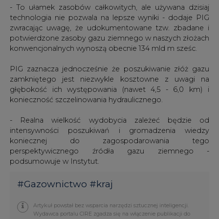
- To ułamek zasobów całkowitych, ale używana dzisiaj
technologia nie pozwala na lepsze wyniki - dodaje PIG
zwracając uwagę, że udokumentowane tzw. zbadane i
potwierdzone zasoby gazu ziemnego w naszych złożach
konwencjonalnych wynoszą obecnie 134 mld m sześc.
PIG zaznacza jednocześnie że poszukiwanie złóż gazu
zamkniętego jest niezwykle kosztowne z uwagi na
głębokość ich występowania (nawet 4,5 - 6,0 km) i
konieczność szczelinowania hydraulicznego.
- Realna wielkość wydobycia zależeć będzie od
intensywności poszukiwań i gromadzenia wiedzy
koniecznej do zagospodarowania tego
perspektywicznego źródła gazu ziemnego -
podsumowuje w Instytut.
#
Gazownictwo
#
kraj
Artykuł powstał bez wsparcia narzędzi sztucznej inteligencji.
Wydawca portalu CIRE zgadza się na włączenie publikacji do