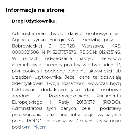
Informacja na stronę
Drogi Użytkowniku,
KONTAKT:
REDAKCJA@CIRE.PL
WYDAWCA PORTALU:
Administratorem Twoich danych osobowych jest
Agencja Rynku Energii S.A z siedzibą przy ul.
A
A
A
WIELKOŚĆ TEKSTU
WYSOKI KONTRAST
Bobrowieckiej 3, 00-728 Warszawa, KRS:
0000021306, NIP: 5261757578, REGON: 012435148.
ZALOGUJ SIĘ
W ramach odwiedzania naszych serwisów
internetowych możemy przetwarzać Twój adres IP,
pliki cookies i podobne dane nt. aktywności lub
urządzeń użytkownika. Jeżeli dane te pozwalają
zidentyfikować Twoją tożsamość, wówczas będą
traktowane dodatkowo jako dane osobowe
zgodnie z Rozporządzeniem Parlamentu
Europejskiego i Rady 2016/679 (RODO).
Administratora tych danych, cele i podstawy
przetwarzania oraz inne informacje wymagane
przez RODO znajdziesz w Polityce Prywatności
pod
tym linkiem.
WŁĄCZ CIRE.TV