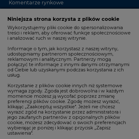
Komentarze rynkowe
Zmiany kadrowe na rynku
Niniejsza strona korzysta z plików cookie
Wykorzystujemy pliki cookie do spersonalizowania
Studio CIRE
treści i reklam, aby oferować funkcje społecznościowe
i analizować ruch w naszej witrynie.
Rozmowy o energetyce
Informacje o tym, jak korzystasz z naszej witryny,
Gospodarka
udostępniamy partnerom społecznościowym,
reklamowym i analitycznym. Partnerzy mogą
Geopolityka
połączyć te informacje z innymi danymi otrzymanymi
LTE450
od Ciebie lub uzyskanymi podczas korzystania z ich
usług.
Korzystanie z plików cookie innych niż systemowe
Innowacje i AI
wymaga zgody. Zgoda jest dobrowolna i w każdym
momencie możesz ją wycofać poprzez zmianę
Telekomunikacja i IT
preferencji plików cookie. Zgodę możesz wyrazić,
klikając „Zaakceptuj wszystkie". Jeżeli nie chcesz
Handel emisjami CO2
wyrazić zgód na korzystanie przez administratora i
Wodór
jego zaufanych partnerów z opcjonalnych plików
cookie, możesz zdecydować o swoich preferencjach
Górnictwo
wybierając je poniżej i klikając przycisk „Zapisz
ustawienia".
Zmiany klimatyczne