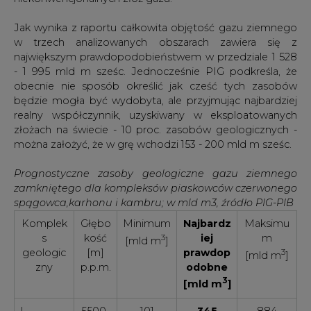
Jak wynika z raportu całkowita objętość gazu ziemnego
w trzech analizowanych obszarach zawiera się z
największym prawdopodobieństwem w przedziale 1 528
- 1 995 mld m sześc. Jednocześnie PIG podkreśla, że
obecnie nie sposób określić jak cześć tych zasobów
będzie mogła być wydobyta, ale przyjmując najbardziej
realny współczynnik, uzyskiwany w eksploatowanych
złożach na świecie - 10 proc. zasobów geologicznych -
można założyć, że w grę wchodzi 153 - 200 mld m sześc.
Prognostyczne zasoby geologiczne gazu ziemnego
zamkniętego dla kompleksów piaskowców czerwonego
spągowca,karhonu i kambru; w mld m3, źródło PIG-PIB
Komplek
Głębo
Minimum
Najbardz
Maksimu
s
kość
3
iej
m
[mld m
]
geologic
[m]
prawdop
3
[mld m
]
zny
p.p.m.
odobne
3
[mld m
]
I -
5500-
101
345
884