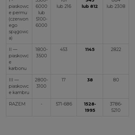
piaskowc
6000
lub 216
lub 812
lub 2308
e permu
lub
(czerwon
5100-
ego
6000
spągowc
a)
II —
1800-
453
1145
2822
piaskowc
3500
e
karbonu
III —
2800-
17
38
80
piaskowc
3100
e kambru
RAZEM
-
571-686
1528-
3786-
1995
5210