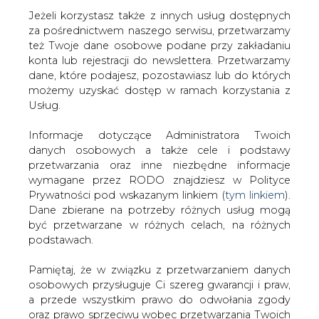
Jeżeli korzystasz także z innych usług dostępnych
za pośrednictwem naszego serwisu, przetwarzamy
też Twoje dane osobowe podane przy zakładaniu
konta lub rejestracji do newslettera. Przetwarzamy
Strona główna
/
RYNEK GAZU
/
PIG-PIB opublikował
dane, które podajesz, pozostawiasz lub do których
raport w sprawie tight gazu
możemy uzyskać dostęp w ramach korzystania z
Usług.
2015-03-17 00:00
drukuj
Informacje dotyczące Administratora Twoich
skomentuj
danych osobowych a także cele i podstawy
udostępnij
:
przetwarzania oraz inne niezbędne informacje
wymagane przez RODO znajdziesz w Polityce
Prywatności pod wskazanym linkiem (
tym linkiem
).
Dane zbierane na potrzeby różnych usług mogą
być przetwarzane w różnych celach, na różnych
podstawach.
Pamiętaj, że w związku z przetwarzaniem danych
osobowych przysługuje Ci szereg gwarancji i praw,
a przede wszystkim prawo do odwołania zgody
oraz prawo sprzeciwu wobec przetwarzania Twoich