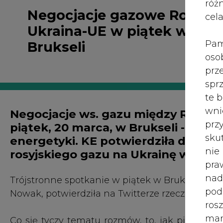
róż
Negocjacje gazowe Rosja-
cel
Ukraina-UE w piątek w
Pam
Brukseli
oso
prz
spr
te 
wni
Negocjacje ws. gazu między Rosją, 
prz
piątek, 20 marca, w Brukseli - powi
sku
energetyki. KE potwierdziła datę.
nie
rosyjskiego gazu na Ukrainę wygas
pra
nad
Trójstronne spotkanie w piątek w Brukseli, któ
pod
Nowak, potwierdziła na Twitterze rzeczniczka K
ros
mar
Co się tyczy tematu rozmów, to, jak pisze TAS