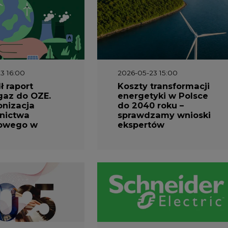
3 16:00
2026-05-23 15:00
 raport
Koszty transformacji
gaz do OZE.
energetyki w Polsce
nizacja
do 2040 roku –
nictwa
sprawdzamy wnioski
owego w
ekspertów