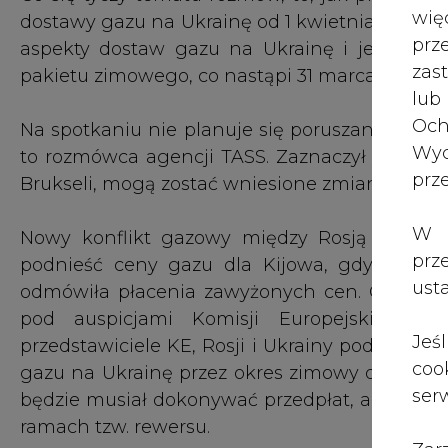
wię
dostawy gazu na Ukrainę od 1 kwietnia. Wg te
pr
aspekty dostaw gazu na Ukrainę i jego tra
zas
pakietu zimowego, co nastąpi 31 marca.
lub
Och
Na spotkaniu nie planuje się poruszania tema
Wyc
to rozmówca agencji TASS. Zaznaczył jednak, 
prz
Brukseli, mogą zostać wniesione zmiany.
W 
Nowy konflikt gazowy między Rosją a Ukrai
prz
podnieść ceny gazu dla Kijowa, gdy władzę n
ust
odmówiła płacenia zawyżonych cen. Gazprom 
pod auspicjami Komisji Europejskiej z
Jeś
przedstawiciele KE, Rosji i Ukrainy podpisali
coo
gazu na Ukrainę przez okres zimowy do końca 
serw
będzie musiał dokonywać przedpłat, aby móc o
ramach tzw. rewersu.