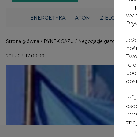
i p
wy
ENERGETYKA
ATOM
ZIELONA GO
Pry
Jeż
Strona główna
/
RYNEK GAZU
/
Negocjacje gazowe Rosja-
poś
2015-03-17 00:00
Two
rej
pod
dos
Inf
oso
inn
zna
lin