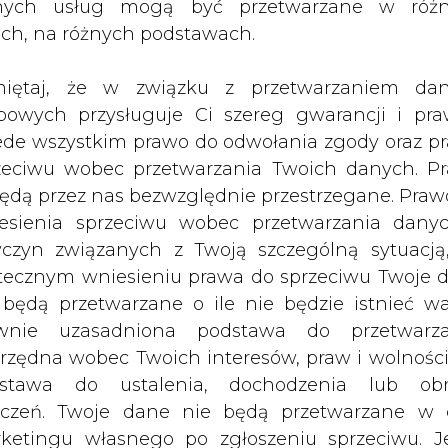
nych usług mogą być przetwarzane w róż
ach, na różnych podstawach.
iętaj, że w związku z przetwarzaniem da
bowych przysługuje Ci szereg gwarancji i pra
ede wszystkim prawo do odwołania zgody oraz p
zeciwu wobec przetwarzania Twoich danych. P
będą przez nas bezwzględnie przestrzegane. Praw
esienia sprzeciwu wobec przetwarzania dany
Ukrainą i Unią Europejską odbędą się 
yczyn związanych z Twoją szczególną sytuacją
adomił we wtorek rosyjski minister
tecznym wniesieniu prawa do sprzeciwu Twoje 
 Porozumienie dotyczące dostaw
 będą przetwarzane o ile nie będzie istnieć w
a z końcem marca.
wnie uzasadniona podstawa do przetwarza
rzędna wobec Twoich interesów, praw i wolności
re zapowiedział rosyjski minister energetyki Alek
stawa do ustalenia, dochodzenia lub ob
E ds. energii Anna-Kaisa Itkonen.
zczeń. Twoje dane nie będą przetwarzane w 
ketingu własnego po zgłoszeniu sprzeciwu. Je
S, powołując się na unijne źródło, zostaną omów