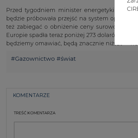
Zar
CIRE
Przed tygodniem minister energetyki Ukrai
będzie próbowała przejść na system opłat za g
też zabiegać o obniżenie ceny surowca kup
Europie spadła teraz poniżej 273 dolarów za 10
będziemy omawiać, będą znacznie niższe" - w
#
Gazownictwo
#
świat
KOMENTARZE
TREŚĆ KOMENTARZA