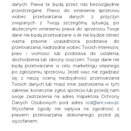
Energetycznej Marosz Szewczowicz
danych. Prawa te będą przez nas bezwzględnie
zamierza wznowić negocjacje z
przestrzegane. Prawo do wniesienia sprzeciwu
wobec przetwarzania danych z przyczyn
Turkmenistanem odnośnie budowy
związanych z Twoją szczególną sytuacją, po
Gazociągu Transkaspijskiego (TCP).
skutecznym wniesieniu prawa do sprzeciwu Twoje
Jego włączenie w sieć połączeń Korytarza
dane nie będą przetwarzane o ile nie będzie istnieć
Południowego umożliwiłoby dostawy turkmeńskiego
ważna prawnie uzasadniona podstawa do
surowca na europejski rynek.
przetwarzania, nadrzędna wobec Twoich interesów,
praw i wolności lub podstawa do ustalenia,
Szewczowicz zdradził, że Bruksela i Aszchabad pracują
dochodzenia lub obrony roszczeń. Twoje dane nie
obecnie nad formułą włączenia europejskich firm w
będą przetwarzane w celu marketingu własnego
przedsięwzięcie. Turkmenistan zgłosił gotowość do
po zgłoszeniu sprzeciwu. Jeżeli więc nie zgadzasz
zapewnienia Europie od 10 do 30 mld m3 gazu
się z naszą oceną niezbędności przetwarzania
ziemnego rocznie - czytamy w BiznesAlert.pl.
Twoich danych lub masz inne zastrzeżenia w tym
zakresie, koniecznie zgłoś sprzeciw lub prześlij nam
swoje zastrzeżenia na adres Inspektora Ochrony
#
Gazownictwo
#
świat
Danych Osobowych pod adres
iod@are.waw.pl
.
Wycofanie zgody nie wpływa na zgodność z
Artykuł powstał bez wsparcia narzędzi sztucznej inteligencji.
prawem przetwarzania dokonanego przed jej
Wydawca portalu CIRE zgadza się na włączenie publikacji do
szkoleń treningowych LLM.
wycofaniem.