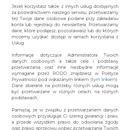
Strona główna
/
RYNEK GAZU
/
Bruksela walczy o gaz z
Jeżeli korzystasz także z innych usług dostępnych
Turkmenistanu
za pośrednictwem naszego serwisu, przetwarzamy
też Twoje dane osobowe podane przy zakładaniu
2015-03-27 00:00
konta lub rejestracji do newslettera. Przetwarzamy
drukuj
dane, które podajesz, pozostawiasz lub do których
skomentuj
możemy uzyskać dostęp w ramach korzystania z
Usług.
udostępnij
:
Informacje dotyczące Administratora Twoich
danych osobowych a także cele i podstawy
Bruksela walczy o gaz z
przetwarzania oraz inne niezbędne informacje
Turkmenistanu
wymagane przez RODO znajdziesz w Polityce
Prywatności pod wskazanym linkiem (
tym linkiem
).
Dane zbierane na potrzeby różnych usług mogą
być przetwarzane w różnych celach, na różnych
podstawach.
Pamiętaj, że w związku z przetwarzaniem danych
Jak poinformował BiznesAlert.pl,
osobowych przysługuje Ci szereg gwarancji i praw,
wiceprzewodniczący Komisji
a przede wszystkim prawo do odwołania zgody
Europejskiej do spraw Unii
oraz prawo sprzeciwu wobec przetwarzania Twoich