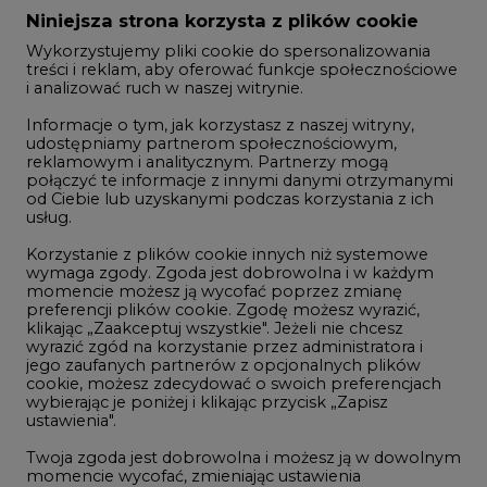
Zmiany kadrowe na rynku
Niniejsza strona korzysta z plików cookie
Wykorzystujemy pliki cookie do spersonalizowania
Studio CIRE
treści i reklam, aby oferować funkcje społecznościowe
i analizować ruch w naszej witrynie.
Rozmowy o energetyce
Informacje o tym, jak korzystasz z naszej witryny,
Gospodarka
udostępniamy partnerom społecznościowym,
reklamowym i analitycznym. Partnerzy mogą
Geopolityka
połączyć te informacje z innymi danymi otrzymanymi
LTE450
od Ciebie lub uzyskanymi podczas korzystania z ich
usług.
Korzystanie z plików cookie innych niż systemowe
Innowacje i AI
wymaga zgody. Zgoda jest dobrowolna i w każdym
momencie możesz ją wycofać poprzez zmianę
Telekomunikacja i IT
preferencji plików cookie. Zgodę możesz wyrazić,
klikając „Zaakceptuj wszystkie". Jeżeli nie chcesz
Handel emisjami CO2
wyrazić zgód na korzystanie przez administratora i
Wodór
jego zaufanych partnerów z opcjonalnych plików
cookie, możesz zdecydować o swoich preferencjach
Górnictwo
wybierając je poniżej i klikając przycisk „Zapisz
ustawienia".
Zmiany klimatyczne
Twoja zgoda jest dobrowolna i możesz ją w dowolnym
momencie wycofać, zmieniając ustawienia