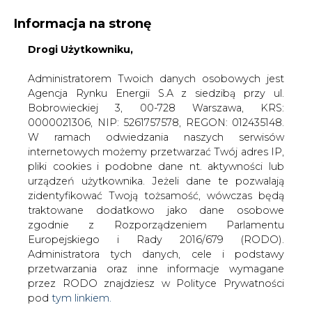
WYDAWCA PORTALU:
Informacja na stronę
A
A
A
Drogi Użytkowniku,
WIELKOŚĆ TEKSTU
WYSOKI KONTRAST
ZALOGUJ SIĘ
Administratorem Twoich danych osobowych jest
Agencja Rynku Energii S.A z siedzibą przy ul.
Bobrowieckiej 3, 00-728 Warszawa, KRS:
0000021306, NIP: 5261757578, REGON: 012435148.
W ramach odwiedzania naszych serwisów
internetowych możemy przetwarzać Twój adres IP,
pliki cookies i podobne dane nt. aktywności lub
urządzeń użytkownika. Jeżeli dane te pozwalają
zidentyfikować Twoją tożsamość, wówczas będą
traktowane dodatkowo jako dane osobowe
zgodnie z Rozporządzeniem Parlamentu
Europejskiego i Rady 2016/679 (RODO).
WŁĄCZ CIRE.TV
Administratora tych danych, cele i podstawy
przetwarzania oraz inne informacje wymagane
przez RODO znajdziesz w Polityce Prywatności
pod
tym linkiem.