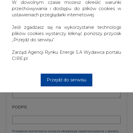
W dowolnym czasie możesz określić warunki
przechowywania i dostępu do plików cookies w
ustawieniach przeglądarki internetowej.
KOMENTARZE
Jeśli zgadzasz się na wykorzystanie technologii
TREŚĆ KOMENTARZA
plików cookies wystarczy kliknąć poniższy przycisk
„Przejdź do serwisu”.
Zarząd Agencji Rynku Energii S.A Wydawca portalu
CIRE.pl
Przejdź do serwisu
PODPIS
Przesłanie komentarza oznacza akceptację zasad korzystania z portalu
cire.pl
wyślij