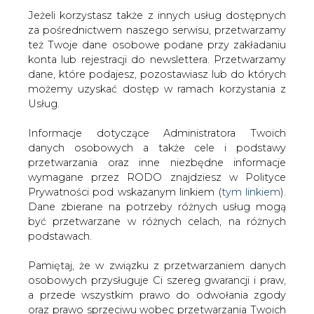
Jeżeli korzystasz także z innych usług dostępnych
za pośrednictwem naszego serwisu, przetwarzamy
też Twoje dane osobowe podane przy zakładaniu
konta lub rejestracji do newslettera. Przetwarzamy
Strona główna
/
RYNEK GAZU
/
Zysk netto Gazpromu
dane, które podajesz, pozostawiasz lub do których
spadł w 2014 r. o 70 proc. "To nie koniec kłopotów"
możemy uzyskać dostęp w ramach korzystania z
Usług.
2015-03-31 00:00
drukuj
Informacje dotyczące Administratora Twoich
skomentuj
danych osobowych a także cele i podstawy
udostępnij
:
przetwarzania oraz inne niezbędne informacje
wymagane przez RODO znajdziesz w Polityce
Prywatności pod wskazanym linkiem (
tym linkiem
).
Dane zbierane na potrzeby różnych usług mogą
być przetwarzane w różnych celach, na różnych
podstawach.
Pamiętaj, że w związku z przetwarzaniem danych
osobowych przysługuje Ci szereg gwarancji i praw,
a przede wszystkim prawo do odwołania zgody
oraz prawo sprzeciwu wobec przetwarzania Twoich