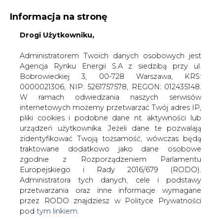
Informacja na stronę
Drogi Użytkowniku,
KONTAKT:
REDAKCJA@CIRE.PL
WYDAWCA PORTALU:
Administratorem Twoich danych osobowych jest
Agencja Rynku Energii S.A z siedzibą przy ul.
A
A
A
WIELKOŚĆ TEKSTU
WYSOKI KONTRAST
Bobrowieckiej 3, 00-728 Warszawa, KRS:
0000021306, NIP: 5261757578, REGON: 012435148.
ZALOGUJ SIĘ
W ramach odwiedzania naszych serwisów
internetowych możemy przetwarzać Twój adres IP,
pliki cookies i podobne dane nt. aktywności lub
urządzeń użytkownika. Jeżeli dane te pozwalają
zidentyfikować Twoją tożsamość, wówczas będą
traktowane dodatkowo jako dane osobowe
zgodnie z Rozporządzeniem Parlamentu
Europejskiego i Rady 2016/679 (RODO).
Administratora tych danych, cele i podstawy
przetwarzania oraz inne informacje wymagane
przez RODO znajdziesz w Polityce Prywatności
pod
tym linkiem.
WŁĄCZ CIRE.TV