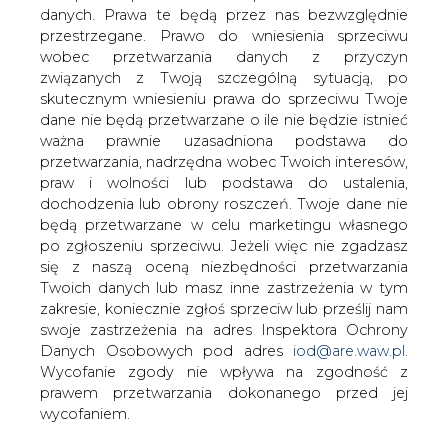
danych. Prawa te będą przez nas bezwzględnie
przestrzegane. Prawo do wniesienia sprzeciwu
Zysk netto Gazpromu spadł w 2014
r. o 70 proc. "To nie koniec
wobec przetwarzania danych z przyczyn
kłopotów"
związanych z Twoją szczególną sytuacją, po
skutecznym wniesieniu prawa do sprzeciwu Twoje
dane nie będą przetwarzane o ile nie będzie istnieć
ważna prawnie uzasadniona podstawa do
przetwarzania, nadrzędna wobec Twoich interesów,
praw i wolności lub podstawa do ustalenia,
dochodzenia lub obrony roszczeń. Twoje dane nie
Jak informuje Gazprom, jego zysk netto
będą przetwarzane w celu marketingu własnego
w 2014 r. spadł aż o 70 proc. do poziomu
po zgłoszeniu sprzeciwu. Jeżeli więc nie zgadzasz
189 mld rubli (3,3 mld dol.).
się z naszą oceną niezbędności przetwarzania
Twoich danych lub masz inne zastrzeżenia w tym
Złe wyniki są pochodną m.in. coraz mniejszych
zakresie, koniecznie zgłoś sprzeciw lub prześlij nam
wolumenów gazu jakie importuje Ukraina – do niedawna
swoje zastrzeżenia na adres Inspektora Ochrony
drugi największy po Niemczech klient Gazpromu.
Danych Osobowych pod adres
iod@are.waw.pl
.
Ważnym czynnikiem okazały się także podjęte przez
Wycofanie zgody nie wpływa na zgodność z
rosyjskiego potentata próby blokowania rewersowych
prawem przetwarzania dokonanego przed jej
dostaw gazu realizowanych z terytorium Polski, Słowacji i
wycofaniem.
Węgier na Ukrainę. Gazprom stracił z tego tytułu prawie 6