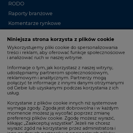
RODO
Raporty branżowe
Komentarze rynkowe
Zmiany kadrowe na rynku
Niniejsza strona korzysta z plików cookie
Wykorzystujemy pliki cookie do spersonalizowania
Studio CIRE
treści i reklam, aby oferować funkcje społecznościowe
i analizować ruch w naszej witrynie.
Rozmowy o energetyce
Informacje o tym, jak korzystasz z naszej witryny,
Gospodarka
udostępniamy partnerom społecznościowym,
reklamowym i analitycznym. Partnerzy mogą
Geopolityka
połączyć te informacje z innymi danymi otrzymanymi
LTE450
od Ciebie lub uzyskanymi podczas korzystania z ich
usług.
Korzystanie z plików cookie innych niż systemowe
Innowacje i AI
wymaga zgody. Zgoda jest dobrowolna i w każdym
momencie możesz ją wycofać poprzez zmianę
Telekomunikacja i IT
preferencji plików cookie. Zgodę możesz wyrazić,
klikając „Zaakceptuj wszystkie". Jeżeli nie chcesz
Handel emisjami CO2
wyrazić zgód na korzystanie przez administratora i