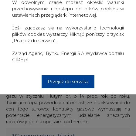
mld dol. z czego około 5 mld dol. to strata przychodów a
W dowolnym czasie możesz określić warunki
400 tys. dol. kary jakie musiał wypłacić swoim partnerom
przechowywania i dostępu do plików cookies w
biznesowym z powodu niedostarczania nominowanych
ustawieniach przeglądarki internetowej.
wolumenów (mniejsze dostawy do krajów Europy
Środkowej miały im uniemożliwić przesył surowca w
Jeśli zgadzasz się na wykorzystanie technologii
kierunku Ukrainy). Porażają swoją wielkością także kwoty
plików cookies wystarczy kliknąć poniższy przycisk
jakie Gazprom musiał wydać na przejęcie udziałów
„Przejdź do serwisu”.
gazociągu South Stream, który nie został zrealizowany z
powodu oporu Komisji Europejskiej. Koncern odkupił 20
Zarząd Agencji Rynku Energii S.A Wydawca portalu
proc. udziałów w projekcie od włoskiego Eni za 22,4 mld
CIRE.pl
rubli, 15 proc. od austriackiego Wintershall za 16,85 mld
rubli i 15 proc. od francuskiego EDF za 16,8 mld rubli.
Przejdź do serwisu
Ubiegłoroczny spadek zysku Gazpromu to nie koniec
jego kłopotów. Koncern zmniejszył bowiem produkcję
gazu w styczniu i lutym br. o 14 proc. rok do roku.
Taniejąca ropa powoduje natomiast, że indeksowane do
cen tego surowca kontrakty gazowe wymuszają na
potentacie energetycznym udzielanie znacznych
rabatów jego europejskim partnerom.
#
Gazownictwo
#
świat