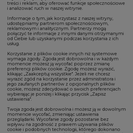
treści i reklam, aby oferować funkcje społecznościowe
i analizować ruch w naszej witrynie.
Rozmowy o energetyce
Informacje o tym, jak korzystasz z naszej witryny,
Gospodarka
udostępniamy partnerom społecznościowym,
reklamowym i analitycznym. Partnerzy mogą
Geopolityka
połączyć te informacje z innymi danymi otrzymanymi
LTE450
od Ciebie lub uzyskanymi podczas korzystania z ich
usług.
Korzystanie z plików cookie innych niż systemowe
Innowacje i AI
wymaga zgody. Zgoda jest dobrowolna i w każdym
momencie możesz ją wycofać poprzez zmianę
Telekomunikacja i IT
preferencji plików cookie. Zgodę możesz wyrazić,
klikając „Zaakceptuj wszystkie". Jeżeli nie chcesz
Handel emisjami CO2
wyrazić zgód na korzystanie przez administratora i
Wodór
jego zaufanych partnerów z opcjonalnych plików
cookie, możesz zdecydować o swoich preferencjach
Górnictwo
wybierając je poniżej i klikając przycisk „Zapisz
ustawienia".
Zmiany klimatyczne
Twoja zgoda jest dobrowolna i możesz ją w dowolnym
momencie wycofać, zmieniając ustawienia
przeglądarki. Wycofanie zgody pozostanie bez
Atom
wpływu na zgodność z prawem używania plików
Fotowoltaika
cookie i podobnych technologii, którego dokonano