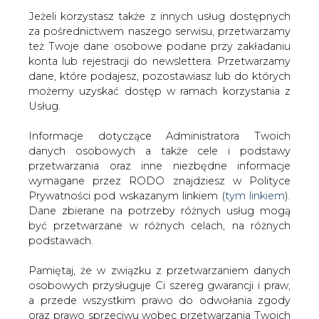
Jeżeli korzystasz także z innych usług dostępnych
za pośrednictwem naszego serwisu, przetwarzamy
też Twoje dane osobowe podane przy zakładaniu
konta lub rejestracji do newslettera. Przetwarzamy
Strona główna
/
RYNEK GAZU
/
Turcja odda tylko część
dane, które podajesz, pozostawiasz lub do których
swoich udziałów w TANAP
możemy uzyskać dostęp w ramach korzystania z
Usług.
2015-04-10 00:00
drukuj
Informacje dotyczące Administratora Twoich
skomentuj
danych osobowych a także cele i podstawy
udostępnij
:
przetwarzania oraz inne niezbędne informacje
wymagane przez RODO znajdziesz w Polityce
Prywatności pod wskazanym linkiem (
tym linkiem
).
Dane zbierane na potrzeby różnych usług mogą
Turcja odda tylko część swoich
być przetwarzane w różnych celach, na różnych
udziałów w TANAP
podstawach.
Pamiętaj, że w związku z przetwarzaniem danych
osobowych przysługuje Ci szereg gwarancji i praw,
a przede wszystkim prawo do odwołania zgody
oraz prawo sprzeciwu wobec przetwarzania Twoich