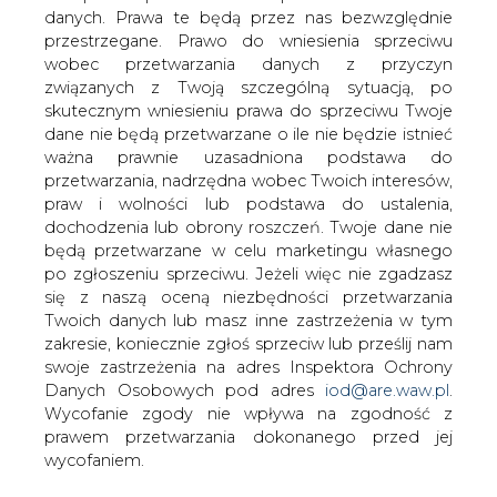
danych. Prawa te będą przez nas bezwzględnie
Jak poinformował BiznesAlert.pl,
przestrzegane. Prawo do wniesienia sprzeciwu
cytując wypowiedź Maksima Curkowa z
wobec przetwarzania danych z przyczyn
agencji Trend, Turcja nie odda swoich
związanych z Twoją szczególną sytuacją, po
udziałów w projekcie budowy
skutecznym wniesieniu prawa do sprzeciwu Twoje
Gazociągu Transanatolijskiego Iranowi.
dane nie będą przetwarzane o ile nie będzie istnieć
Takie sugestie pojawiły się w mediach 9
ważna prawnie uzasadniona podstawa do
kwietnia.
przetwarzania, nadrzędna wobec Twoich interesów,
praw i wolności lub podstawa do ustalenia,
Curkow wskazuje, że Gazociąg będzie największym
dochodzenia lub obrony roszczeń. Twoje dane nie
projektem infrastrukturalnym w Turcji a ta nie będzie
będą przetwarzane w celu marketingu własnego
chciała stracić nad nim kontroli. Turecki BOTAS posiada
po zgłoszeniu sprzeciwu. Jeżeli więc nie zgadzasz
obecnie 30 procent udziałów w projekcie. Turcja
się z naszą oceną niezbędności przetwarzania
przeznaczy na niego 3 mld dolarów z 10-11 mld
Twoich danych lub masz inne zastrzeżenia w tym
szacowanych na całkowity koszt przedsięwzięcia.
zakresie, koniecznie zgłoś sprzeciw lub prześlij nam
swoje zastrzeżenia na adres Inspektora Ochrony
Autor komentarza ocenia, że możliwa jest zatem
Danych Osobowych pod adres
iod@are.waw.pl
.
sprzedaż tylko części tych udziałów na rzecz nowego
Wycofanie zgody nie wpływa na zgodność z
inwestora, co pozwoli Ankarze na zmniejszenie kosztów
prawem przetwarzania dokonanego przed jej
udziału w projekcie przy jednoczesnym zachowaniu
wycofaniem.
wysokich zysków z tranzytu.