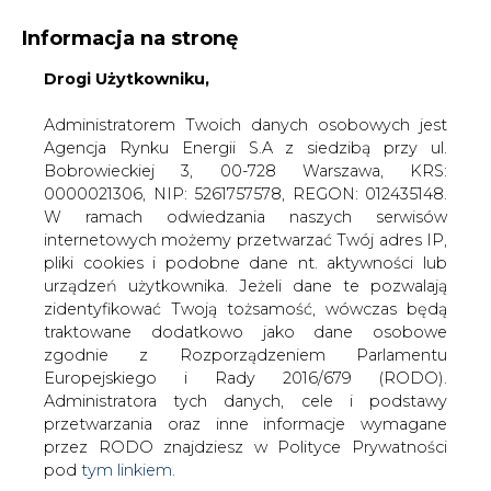
Informacja na stronę
Drogi Użytkowniku,
KONTAKT:
REDAKCJA@CIRE.PL
WYDAWCA PORTALU:
Administratorem Twoich danych osobowych jest
Agencja Rynku Energii S.A z siedzibą przy ul.
A
A
A
WIELKOŚĆ TEKSTU
WYSOKI KONTRAST
Bobrowieckiej 3, 00-728 Warszawa, KRS:
0000021306, NIP: 5261757578, REGON: 012435148.
ZALOGUJ SIĘ
W ramach odwiedzania naszych serwisów
internetowych możemy przetwarzać Twój adres IP,
pliki cookies i podobne dane nt. aktywności lub
urządzeń użytkownika. Jeżeli dane te pozwalają
zidentyfikować Twoją tożsamość, wówczas będą
traktowane dodatkowo jako dane osobowe
zgodnie z Rozporządzeniem Parlamentu
Europejskiego i Rady 2016/679 (RODO).
Administratora tych danych, cele i podstawy
przetwarzania oraz inne informacje wymagane
przez RODO znajdziesz w Polityce Prywatności
pod
tym linkiem.
WŁĄCZ CIRE.TV