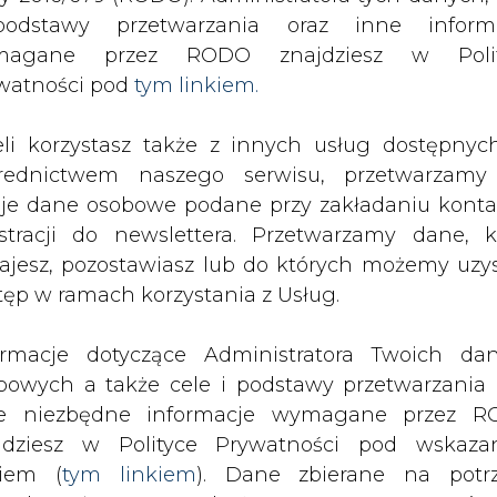
SPODARKA
ZMIANY KADROWE NA RYNKU
CIEP
odstawy przetwarzania oraz inne inform
magane przez RODO znajdziesz w Polit
watności pod
tym linkiem.
anskaspijski
eli korzystasz także z innych usług dostępnyc
drukuj
skomentuj
udostępnij
:
rednictwem naszego serwisu, przetwarzamy
je dane osobowe podane przy zakładaniu konta
estracji do newslettera. Przetwarzamy dane, k
anskaspijski
ajesz, pozostawiasz lub do których możemy uzy
tęp w ramach korzystania z Usług.
ormacje dotyczące Administratora Twoich da
bowych a także cele i podstawy przetwarzania 
e niezbędne informacje wymagane przez 
ekretarz energetyki USA Ernest Moniz
jdziesz w Polityce Prywatności pod wskaz
 w pełni budowę Gazociągu
kiem (
tym linkiem
). Dane zbierane na potr