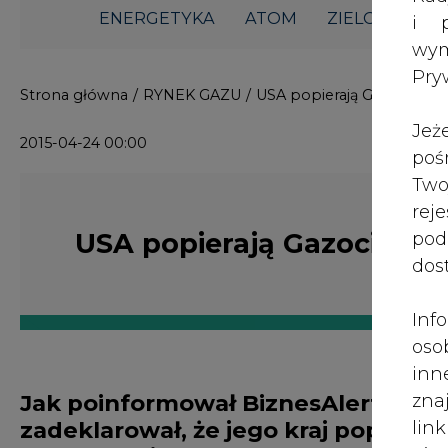
ENERGETYKA
ATOM
ZIELONA GO
i p
wy
Pry
Strona główna
/
RYNEK GAZU
/
USA popierają Gazociąg Tr
Jeż
2015-04-24 00:00
poś
Two
rej
USA popierają Gazociąg Tr
pod
dos
Inf
oso
inn
Jak poinformował BiznesAlert.pl, s
zna
zadeklarował, że jego kraj popiera
lin