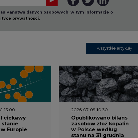
 nas Państwa danych osobowych, w tym informacje o
lityce prywatności.
wszystkie artykuły
1 13:00
2026-07-09 10:30
ł ciekawy
Opublikowano bilans
 stanie
zasobów złóż kopalin
 w Europie
w Polsce według
stanu na 31 grudnia