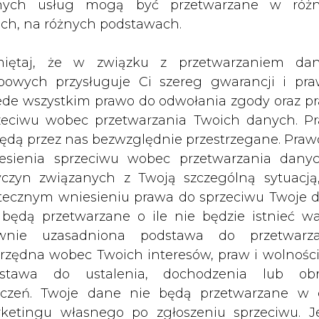
nych usług mogą być przetwarzane w róż
ach, na różnych podstawach.
zu dla Europy – podkreślił Moniz.
iętaj, że w związku z przetwarzaniem da
bowych przysługuje Ci szereg gwarancji i pra
em i Turkmenistanem budowę gazociągu przez M
ede wszystkim prawo do odwołania zgody oraz p
 gazociągami Korytarza Południowego i doprowadz
zeciwu wobec przetwarzania Twoich danych. P
rzeciwiają się Rosja i Iran, które przekonują, ż
będą przez nas bezwzględnie przestrzegane. Praw
asenu kaspijskiego.
esienia sprzeciwu wobec przetwarzania dany
yczyn związanych z Twoją szczególną sytuacją
iceprzewodniczący Komisji Europejskiej ds. 
tecznym wniesieniu prawa do sprzeciwu Twoje 
zaproponować Azerbejdżanowi i Turkmenista
 będą przetwarzane o ile nie będzie istnieć w
skaspijskiego.
wnie uzasadniona podstawa do przetwarza
rzędna wobec Twoich interesów, praw i wolności
egocjować budowę gazociągu. Zaproponowal
stawa do ustalenia, dochodzenia lub ob
e negocjacje i zobaczymy jaka będzie reakc
zczeń. Twoje dane nie będą przetwarzane w 
ketingu własnego po zgłoszeniu sprzeciwu. Je