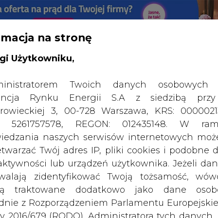
rmacja na stronę
RTALU:
WIELKO
WYSOKI KONTRAST
gi Użytkowniku,
inistratorem Twoich danych osobowych 
ncja Rynku Energii S.A z siedzibą przy
rowieckiej 3, 00-728 Warszawa, KRS: 0000021
P: 5261757578, REGON: 012435148. W ram
iedzania naszych serwisów internetowych mo
etwarzać Twój adres IP, pliki cookies i podobne 
 aktywności lub urządzeń użytkownika. Jeżeli dan
walają zidentyfikować Twoją tożsamość, wów
dą traktowane dodatkowo jako dane osob
dnie z Rozporządzeniem Parlamentu Europejskie
y 2016/679 (RODO). Administratora tych danych, 