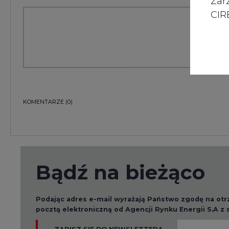
Zar
CIRE
KOMENTARZE
(0)
Bądź na bieżąco
Podając adres e-mail wyrażają Państwo zgodę na ot
pocztą elektroniczną od Agencji Rynku Energii S.A z