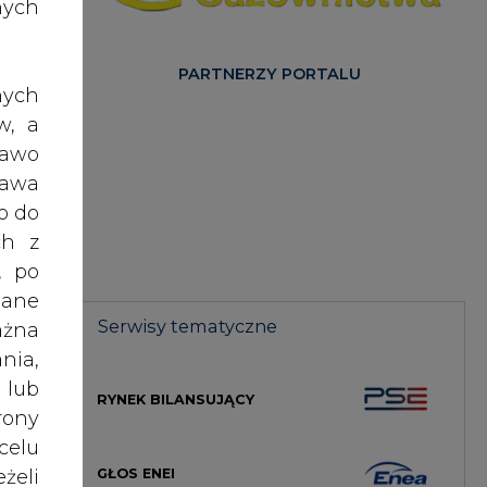
nych
PARTNERZY PORTALU
nych
w, a
orze
rawo
iłby
rawa
e na
o do
ch z
, po
Unii
dane
nowi
Serwisy tematyczne
ażna
nia,
 lub
iśmy
RYNEK BILANSUJĄCY
rony
ja –
celu
GŁOS ENEI
żeli