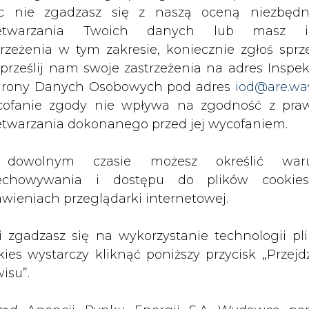
c nie zgadzasz się z naszą oceną niezbędn
ównie surowca azerskiego ale zobaczymy jaki bę
zetwarzania Twoich danych lub masz i
w Iraku i Iranie ze względu na ostatnie suk
trzeżenia w tym zakresie, koniecznie zgłoś sprz
esowanie Turkmenistanu słaniem gazu do Euro
 prześlij nam swoje zastrzeżenia na adres Inspek
rony Danych Osobowych pod adres
iod@are.wa
ofanie zgody nie wpływa na zgodność z pr
cy położenie rur po dnie Morza Kaspijskiego dz
etwarzania dokonanego przed jej wycofaniem.
kmenistanu i innych państw Azji Centralne
ami do Europy - czytamy w BiznesAlert.pl.
dowolnym czasie możesz określić waru
Artykuł powstał bez wsparcia narzędzi sztucznej
echowywania i dostępu do plików cooki
inteligencji. Wydawca portalu CIRE zgadza się na włącz
awieniach przeglądarki internetowej.
publikacji do szkoleń treningowych LLM.
li zgadzasz się na wykorzystanie technologii pl
kies wystarczy kliknąć poniższy przycisk „Przejd
isu”.
PODPIS