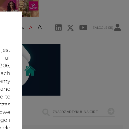
A
A
ZALOGUJ SIĘ
ŚĆ TEKSTU
A
jest
 ul.
306,
ach
żemy
dane
e te
czas
owe
go i
cele