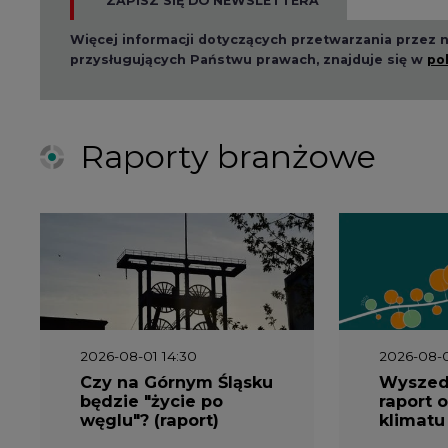
ZAPISZ SIĘ DO NEWSLETTERA
Więcej informacji dotyczących przetwarzania przez
przysługujących Państwu prawach, znajduje się w
po
Raporty branżowe
2026-08-01 14:30
2026-08-0
Czy na Górnym Śląsku
Wyszed
będzie "życie po
raport o
węglu"? (raport)
klimatu