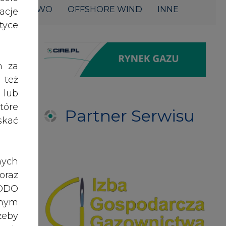
ŁOWNICTWO
OFFSHORE WIND
INNE
acje
yce
h za
 też
 lub
tóre
Partner Serwisu
skać
nych
oraz
RODO
anym
zeby