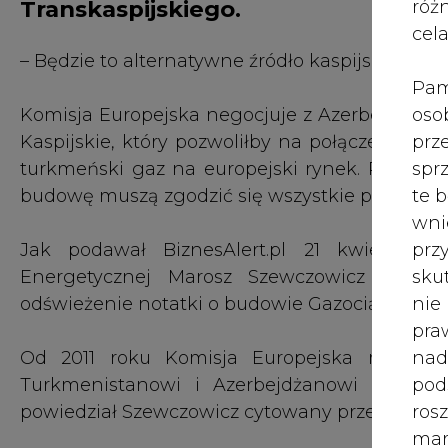
Transkaspijskiego.
róż
cel
– Będzie to alternatywne źródło kaspijskiego ga
Pam
oso
Komisja Europejska negocjuje z Azerbejdżan
prz
Kaspijskie, który pozwoliłby na połączenie z
spr
turkmeński gaz na europejski rynek. Planom sp
te 
budowę muszą zgodzić się wszystkie państwa b
wni
prz
Jak podawał BiznesAlert.pl 21 kwietnia, w
sku
Energetycznej Marosz Szewczowicz miał 
nie
odświeżenie notatki o budowie Gazociągu Tran
pra
nad
Od 2011 roku Komisja Europejska może n
pod
Turkmenistanowi i Azerbejdżanowi ponown
ros
powiedział Szewczowicz cytowany przez portal.
mar