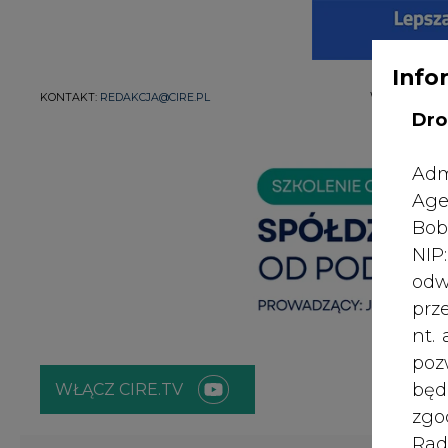
Info
WYDAWCA PO
KONTAKT:
REDAKCJA@CIRE.PL
Dro
Adm
Age
Bob
NI
odw
prz
nt.
poz
bę
WŁĄCZ CIRE.TV
zgo
Rad