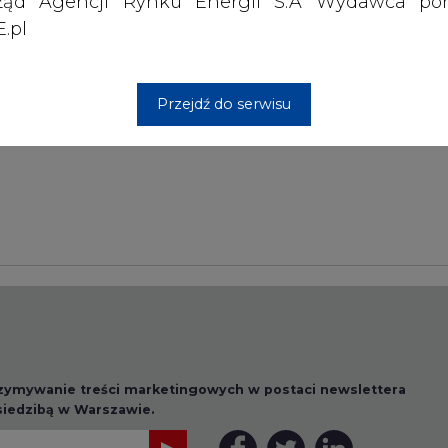
ząd Agencji Rynku Energii S.A Wydawca por
.pl
Przesłanie komentarza oznacza akceptację zasad korzystania
z portalu cire.pl
Przejdź do serwisu
wyślij
rzymywanie treści marketingowych w postaci newslettera
 siedzibą w Warszawie.