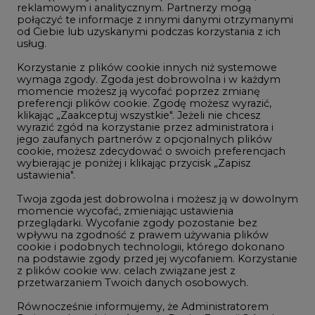
reklamowym i analitycznym. Partnerzy mogą
Geopolityka
połączyć te informacje z innymi danymi otrzymanymi
LTE450
od Ciebie lub uzyskanymi podczas korzystania z ich
usług.
Korzystanie z plików cookie innych niż systemowe
Innowacje i AI
wymaga zgody. Zgoda jest dobrowolna i w każdym
momencie możesz ją wycofać poprzez zmianę
Telekomunikacja i IT
preferencji plików cookie. Zgodę możesz wyrazić,
klikając „Zaakceptuj wszystkie". Jeżeli nie chcesz
Handel emisjami CO2
wyrazić zgód na korzystanie przez administratora i
Wodór
jego zaufanych partnerów z opcjonalnych plików
cookie, możesz zdecydować o swoich preferencjach
Górnictwo
wybierając je poniżej i klikając przycisk „Zapisz
ustawienia".
Zmiany klimatyczne
Twoja zgoda jest dobrowolna i możesz ją w dowolnym
momencie wycofać, zmieniając ustawienia
przeglądarki. Wycofanie zgody pozostanie bez
Atom
wpływu na zgodność z prawem używania plików
Fotowoltaika
cookie i podobnych technologii, którego dokonano
na podstawie zgody przed jej wycofaniem. Korzystanie
Offshore wind
z plików cookie ww. celach związane jest z
przetwarzaniem Twoich danych osobowych.
Magazyny energii
Równocześnie informujemy, że Administratorem