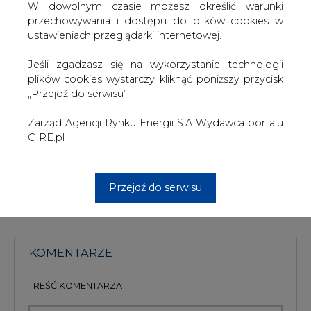
MWh.
W dowolnym czasie możesz określić warunki
przechowywania i dostępu do plików cookies w
W dniu ataku Rosji na Ukrainę, 24 lutego 2022 r.,
ustawieniach przeglądarki internetowej.
notowania gazu na TTF przekraczały 128 euro za MWh.
Jeśli zgadzasz się na wykorzystanie technologii
W szczytowym momencie, w sierpniu 2022 r., ceny gazu
plików cookies wystarczy kliknąć poniższy przycisk
sięgały 350 euro za MWh.
„Przejdź do serwisu”.
Zarząd Agencji Rynku Energii S.A Wydawca portalu
#
Gazownictwo
CIRE.pl
Artykuł powstał bez wsparcia narzędzi sztucznej inteligencji.
Wydawca portalu CIRE zgadza się na włączenie publikacji do
Przejdź do serwisu
szkoleń treningowych LLM.
KOMENTARZE
TREŚĆ KOMENTARZA