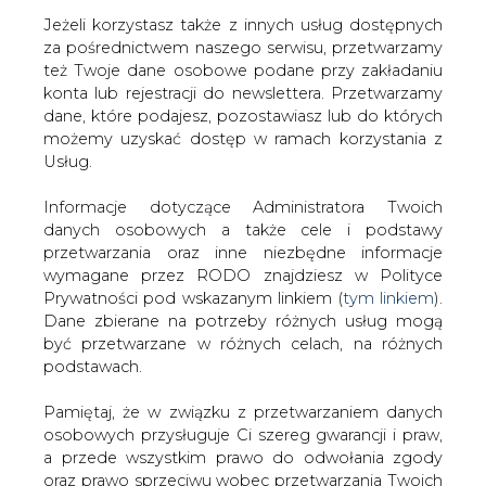
Jeżeli korzystasz także z innych usług dostępnych
za pośrednictwem naszego serwisu, przetwarzamy
też Twoje dane osobowe podane przy zakładaniu
konta lub rejestracji do newslettera. Przetwarzamy
Strona główna
/
RYNEK GAZU
/
Ceny gazu na
dane, które podajesz, pozostawiasz lub do których
europejskim rynku rosną o ponad 7 proc.
możemy uzyskać dostęp w ramach korzystania z
Usług.
2023-06-20 09:30
drukuj
Informacje dotyczące Administratora Twoich
skomentuj
danych osobowych a także cele i podstawy
udostępnij
:
przetwarzania oraz inne niezbędne informacje
wymagane przez RODO znajdziesz w Polityce
Prywatności pod wskazanym linkiem (
tym linkiem
).
Dane zbierane na potrzeby różnych usług mogą
być przetwarzane w różnych celach, na różnych
podstawach.
Pamiętaj, że w związku z przetwarzaniem danych
osobowych przysługuje Ci szereg gwarancji i praw,
a przede wszystkim prawo do odwołania zgody
oraz prawo sprzeciwu wobec przetwarzania Twoich