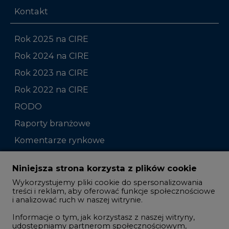
Kontakt
Rok 2025 na CIRE
Rok 2024 na CIRE
Rok 2023 na CIRE
Rok 2022 na CIRE
RODO
Raporty branżowe
Komentarze rynkowe
Zmiany kadrowe na rynku
Niniejsza strona korzysta z plików cookie
Wykorzystujemy pliki cookie do spersonalizowania
Studio CIRE
treści i reklam, aby oferować funkcje społecznościowe
i analizować ruch w naszej witrynie.
Rozmowy o energetyce
Informacje o tym, jak korzystasz z naszej witryny,
Gospodarka
udostępniamy partnerom społecznościowym,