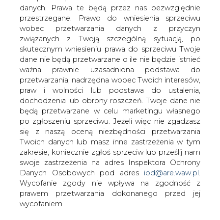
danych. Prawa te będą przez nas bezwzględnie
przestrzegane. Prawo do wniesienia sprzeciwu
Ceny gazu na europejskim rynku
rosną o ponad 7 proc.
wobec przetwarzania danych z przyczyn
związanych z Twoją szczególną sytuacją, po
skutecznym wniesieniu prawa do sprzeciwu Twoje
dane nie będą przetwarzane o ile nie będzie istnieć
ważna prawnie uzasadniona podstawa do
przetwarzania, nadrzędna wobec Twoich interesów,
praw i wolności lub podstawa do ustalenia,
Ceny gazu w holenderskim hubie TTF w
dochodzenia lub obrony roszczeń. Twoje dane nie
kontraktach lipcowych i sierpniowych
będą przetwarzane w celu marketingu własnego
po zgłoszeniu sprzeciwu. Jeżeli więc nie zgadzasz
we wtorek ok. godz. 9.15 rosły o ponad 7
się z naszą oceną niezbędności przetwarzania
proc.
Twoich danych lub masz inne zastrzeżenia w tym
Kontrakty lipcowe były wyceniane na 37,40 euro za MWh,
zakresie, koniecznie zgłoś sprzeciw lub prześlij nam
czyli o 7,17 proc. więcej niż na zamknięciu w poniedziałek.
swoje zastrzeżenia na adres Inspektora Ochrony
Natomiast cena kontraktów sierpniowych rosła o 7,02
Danych Osobowych pod adres
iod@are.waw.pl
.
proc., do 37,85 euro za MWh.
Wycofanie zgody nie wpływa na zgodność z
prawem przetwarzania dokonanego przed jej
Na zamknięciu w poniedziałek kontrakty lipcowe
wycofaniem.
wyceniano na 34,90 euro, a sierpniowe na 35,37 euro za