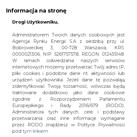
Informacja na stronę
Drogi Użytkowniku,
KONTAKT:
REDAKCJA@CIRE.PL
WYDAWCA PORTALU:
Administratorem Twoich danych osobowych jest
Agencja Rynku Energii S.A z siedzibą przy ul.
A
A
A
WIELKOŚĆ TEKSTU
WYSOKI KONTRAST
Bobrowieckiej 3, 00-728 Warszawa, KRS:
0000021306, NIP: 5261757578, REGON: 012435148.
ZALOGUJ SIĘ
W ramach odwiedzania naszych serwisów
internetowych możemy przetwarzać Twój adres IP,
pliki cookies i podobne dane nt. aktywności lub
urządzeń użytkownika. Jeżeli dane te pozwalają
zidentyfikować Twoją tożsamość, wówczas będą
traktowane dodatkowo jako dane osobowe
zgodnie z Rozporządzeniem Parlamentu
Europejskiego i Rady 2016/679 (RODO).
Administratora tych danych, cele i podstawy
przetwarzania oraz inne informacje wymagane
przez RODO znajdziesz w Polityce Prywatności
pod
tym linkiem.
WŁĄCZ CIRE.TV