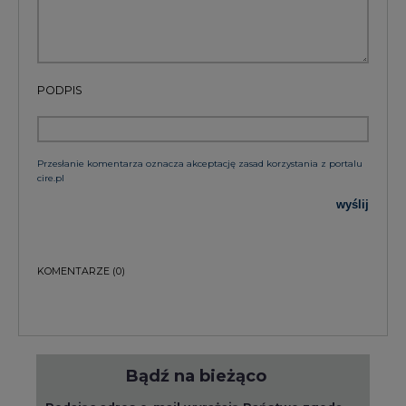
PODPIS
Przesłanie komentarza oznacza akceptację zasad korzystania z portalu
cire.pl
wyślij
KOMENTARZE
(0)
Bądź na bieżąco
Podając adres e-mail wyrażają Państwo zgodę