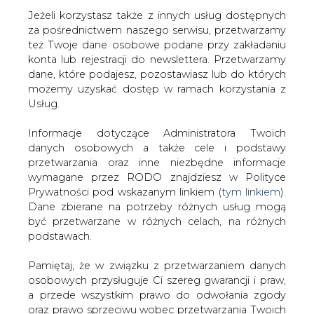
Jeżeli korzystasz także z innych usług dostępnych
za pośrednictwem naszego serwisu, przetwarzamy
też Twoje dane osobowe podane przy zakładaniu
konta lub rejestracji do newslettera. Przetwarzamy
Strona główna
/
RYNEK GAZU
/
Gaz na europejskim
dane, które podajesz, pozostawiasz lub do których
rynku tanieje w środę o 5 proc.
możemy uzyskać dostęp w ramach korzystania z
Usług.
2023-03-22 18:30
drukuj
Informacje dotyczące Administratora Twoich
skomentuj
danych osobowych a także cele i podstawy
udostępnij
:
przetwarzania oraz inne niezbędne informacje
wymagane przez RODO znajdziesz w Polityce
Prywatności pod wskazanym linkiem (
tym linkiem
).
Dane zbierane na potrzeby różnych usług mogą
być przetwarzane w różnych celach, na różnych
podstawach.
Pamiętaj, że w związku z przetwarzaniem danych
osobowych przysługuje Ci szereg gwarancji i praw,
a przede wszystkim prawo do odwołania zgody
oraz prawo sprzeciwu wobec przetwarzania Twoich