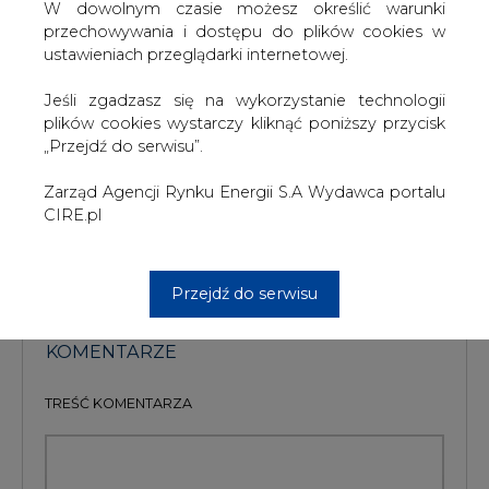
W dniu ataku Rosji na Ukrainę, 24 lutego 2022 r.,
W dowolnym czasie możesz określić warunki
notowania gazu na TTF przekraczały 128 euro za MWh.
przechowywania i dostępu do plików cookies w
ustawieniach przeglądarki internetowej.
W szczytowym momencie, w sierpniu 2022 r., ceny gazu
sięgały 350 euro za MWh.
Jeśli zgadzasz się na wykorzystanie technologii
plików cookies wystarczy kliknąć poniższy przycisk
„Przejdź do serwisu”.
#
Gazownictwo
Zarząd Agencji Rynku Energii S.A Wydawca portalu
Artykuł powstał bez wsparcia narzędzi sztucznej inteligencji.
CIRE.pl
Wydawca portalu CIRE zgadza się na włączenie publikacji do
szkoleń treningowych LLM.
Przejdź do serwisu
KOMENTARZE
TREŚĆ KOMENTARZA