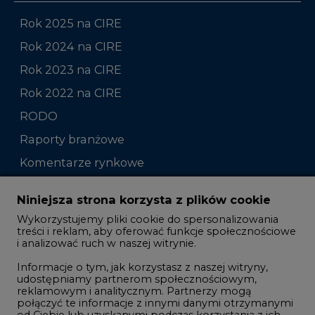
Rok 2025 na CIRE
Rok 2024 na CIRE
Rok 2023 na CIRE
Rok 2022 na CIRE
RODO
Raporty branżowe
Komentarze rynkowe
Zmiany kadrowe na rynku
Niniejsza strona korzysta z plików cookie
Wykorzystujemy pliki cookie do spersonalizowania
Studio CIRE
treści i reklam, aby oferować funkcje społecznościowe
i analizować ruch w naszej witrynie.
Rozmowy o energetyce
Informacje o tym, jak korzystasz z naszej witryny,
Gospodarka
udostępniamy partnerom społecznościowym,
reklamowym i analitycznym. Partnerzy mogą
Geopolityka
połączyć te informacje z innymi danymi otrzymanymi