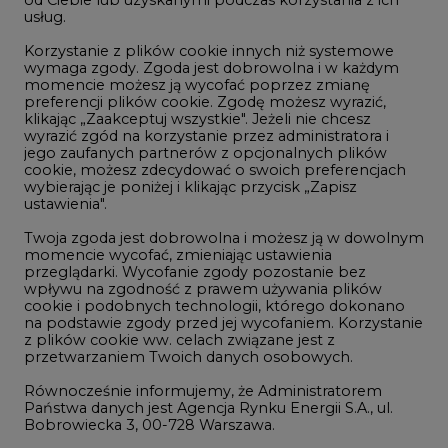
LTE450
od Ciebie lub uzyskanymi podczas korzystania z ich
usług.
Korzystanie z plików cookie innych niż systemowe
Innowacje i AI
wymaga zgody. Zgoda jest dobrowolna i w każdym
momencie możesz ją wycofać poprzez zmianę
Telekomunikacja i IT
preferencji plików cookie. Zgodę możesz wyrazić,
klikając „Zaakceptuj wszystkie". Jeżeli nie chcesz
Handel emisjami CO2
wyrazić zgód na korzystanie przez administratora i
Wodór
jego zaufanych partnerów z opcjonalnych plików
cookie, możesz zdecydować o swoich preferencjach
Górnictwo
wybierając je poniżej i klikając przycisk „Zapisz
ustawienia".
Zmiany klimatyczne
Twoja zgoda jest dobrowolna i możesz ją w dowolnym
momencie wycofać, zmieniając ustawienia
przeglądarki. Wycofanie zgody pozostanie bez
Atom
wpływu na zgodność z prawem używania plików
Fotowoltaika
cookie i podobnych technologii, którego dokonano
na podstawie zgody przed jej wycofaniem. Korzystanie
Offshore wind
z plików cookie ww. celach związane jest z
przetwarzaniem Twoich danych osobowych.
Magazyny energii
Równocześnie informujemy, że Administratorem
Zielone samorządy
Państwa danych jest Agencja Rynku Energii S.A., ul.
Bobrowiecka 3, 00-728 Warszawa.
Zielona gospodarka