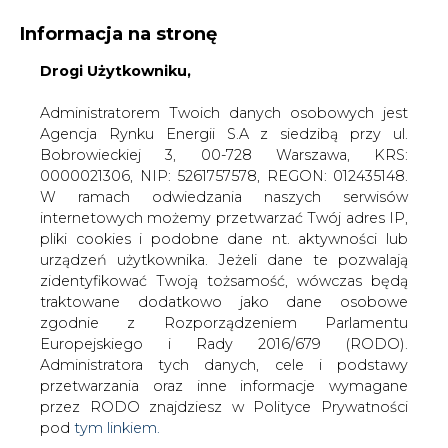
Informacja na stronę
KONTAKT:
REDAKCJA@CIRE.PL
Drogi Użytkowniku,
WYDAWCA PORTALU:
Administratorem Twoich danych osobowych jest
Agencja Rynku Energii S.A z siedzibą przy ul.
A
A
A
WIELKOŚĆ TEKSTU
WYSOKI KONTRAST
Bobrowieckiej 3, 00-728 Warszawa, KRS:
0000021306, NIP: 5261757578, REGON: 012435148.
ZALOGUJ SIĘ
W ramach odwiedzania naszych serwisów
internetowych możemy przetwarzać Twój adres IP,
pliki cookies i podobne dane nt. aktywności lub
urządzeń użytkownika. Jeżeli dane te pozwalają
zidentyfikować Twoją tożsamość, wówczas będą
traktowane dodatkowo jako dane osobowe
zgodnie z Rozporządzeniem Parlamentu
Europejskiego i Rady 2016/679 (RODO).
Administratora tych danych, cele i podstawy
przetwarzania oraz inne informacje wymagane
przez RODO znajdziesz w Polityce Prywatności
pod
tym linkiem.
WŁĄCZ CIRE.TV