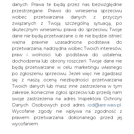
danych. Prawa te będą przez nas bezwzględnie
przestrzegane. Prawo do wniesienia sprzeciwu
Gaz na europejskim rynku tanieje
w środę o 5 proc.
wobec przetwarzania danych z przyczyn
związanych z Twoją szczególną sytuacją, po
skutecznym wniesieniu prawa do sprzeciwu Twoje
dane nie będą przetwarzane o ile nie będzie istnieć
ważna prawnie uzasadniona podstawa do
przetwarzania, nadrzędna wobec Twoich interesów,
praw i wolności lub podstawa do ustalenia,
Gaz w holenderskim hubie TTF tanieje
dochodzenia lub obrony roszczeń. Twoje dane nie
w środę o 5-5,5 proc. Kontrakty na
będą przetwarzane w celu marketingu własnego
najbliższe miesiące są na poziomie 40
po zgłoszeniu sprzeciwu. Jeżeli więc nie zgadzasz
euro za MWh.
się z naszą oceną niezbędności przetwarzania
Twoich danych lub masz inne zastrzeżenia w tym
Gaz w kontraktach kwietniowych staniał o 5,6 proc. do 40
zakresie, koniecznie zgłoś sprzeciw lub prześlij nam
euro za MWh, wyceny kontraktów majowych spadły o 5,1
swoje zastrzeżenia na adres Inspektora Ochrony
proc. do 40,5 euro za MWh.
Danych Osobowych pod adres
iod@are.waw.pl
.
Wycofanie zgody nie wpływa na zgodność z
Podobne spadki zanotowały kontrakty na miesiące
prawem przetwarzania dokonanego przed jej
letnie, ich wyceny są w granicach 40-41 euro za MWh.
wycofaniem.